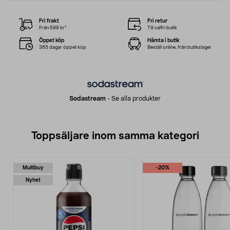
Fri frakt
Fri retur
Från 599 kr*
Till valfri butik
Öppet köp
Hämta i butik
365 dagar öppet köp
Beställ online, från butikslager
Sodastream
-
Se alla produkter
Toppsäljare inom samma kategori
Multibuy
-20%
Nyhet