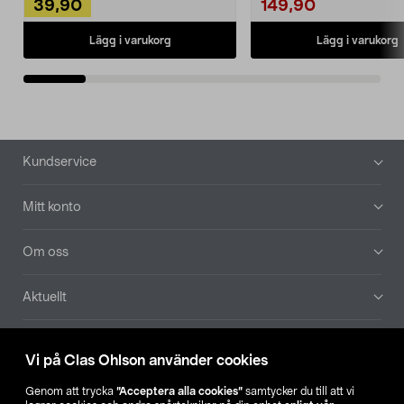
39,90
149,90
Lägg i varukorg
Lägg i varukorg
Sidfot
Kundservice
Mitt konto
Om oss
Aktuellt
Våra bolag
Vi på Clas Ohlson använder cookies
Hitta butik
Genom att trycka
”Acceptera alla cookies”
samtycker du till att vi