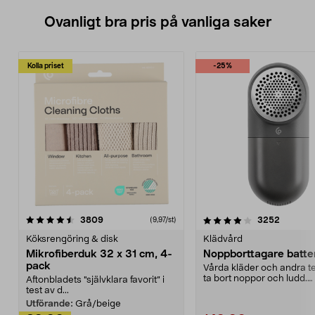
Ovanligt bra pris på vanliga saker
Kolla priset
-25%
4.0av 5 stjärnor
recensioner
4.5av 5 stjärnor
recensio
3809
3252
(9,97/st)
Köksrengöring & disk
Klädvård
Mikrofiberduk 32 x 31 cm, 4-
Noppborttagare batter
pack
Vårda kläder och andra tex
ta bort noppor och ludd.
Aftonbladets "självklara favorit” i
Noppborttagaren fräs...
test av d...
Utförande:
Grå/beige