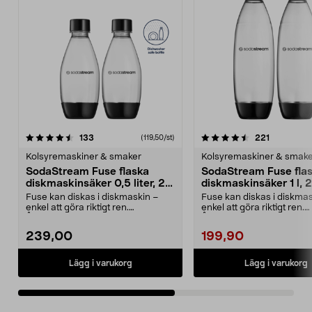
4.5av 5 stjärnor
recensioner
4.5av 5 stjärnor
recensione
133
221
(119,50/st)
Kolsyremaskiner & smaker
Kolsyremaskiner & smak
SodaStream Fuse flaska
SodaStream Fuse fla
diskmaskinsäker 0,5 liter, 2-
diskmaskinsäker 1 l, 
pack
Fuse kan diskas i diskmaskin –
Fuse kan diskas i diskma
enkel att göra riktigt ren.
enkel att göra riktigt ren.
Återanvändbar plastfl...
Återanvändbar flaska ...
239,00
199,90
Lägg i varukorg
Lägg i varukorg