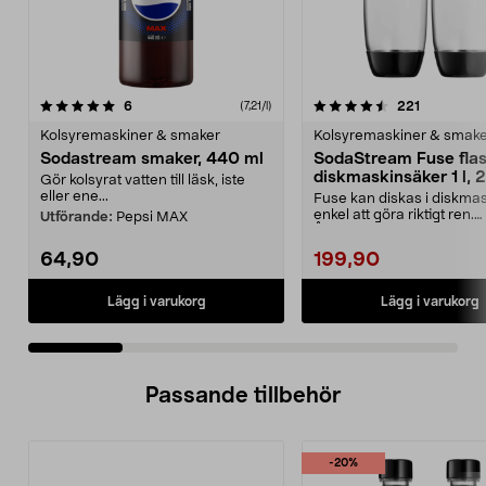
4.5 av 5 stjärnor
recensioner
4.5 av 5 stjärnor
recensione
6
221
(7,21/l)
Kolsyremaskiner & smaker
Kolsyremaskiner & smak
Sodastream smaker, 440 ml
SodaStream Fuse fla
diskmaskinsäker 1 l, 
Gör kolsyrat vatten till läsk, iste
eller ene...
Fuse kan diskas i diskma
enkel att göra riktigt ren.
Utförande:
Pepsi MAX
Återanvändbar flaska ...
64,90
199,90
Lägg i varukorg
Lägg i varukorg
Passande tillbehör
-20%