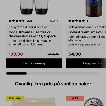
5.0 av 5 stjärnor
recensioner
4.5 av 5 stjärnor
recensioner
221
6
(99,95/st)
Kolsyremaskiner & smaker
Kolsyremaskiner & smak
SodaStream Fuse flaska
Sodastream smaker, 
diskmaskinsäker 1 l, 2-pack
Gör kolsyrat vatten till läsk
eller ene...
Fuse kan diskas i diskmaskin –
enkel att göra riktigt ren.
Utförande:
Pepsi MAX
Återanvändbar flaska ...
199,90
64,90
249,00
Lägg i varukorg
Lägg i varukorg
Ovanligt bra pris på vanliga saker
Kolla priset
-25%