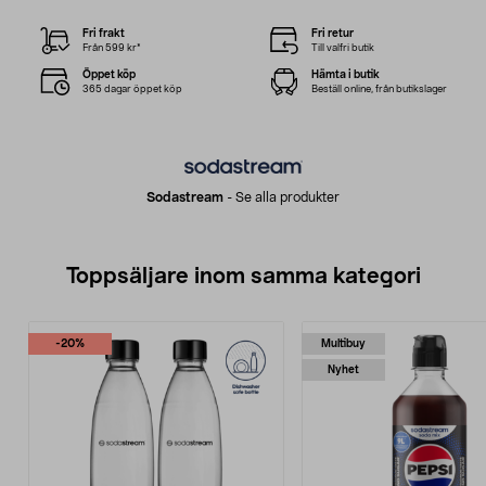
Fri frakt
Fri retur
Från 599 kr*
Till valfri butik
Öppet köp
Hämta i butik
365 dagar öppet köp
Beställ online, från butikslager
Sodastream
-
Se alla produkter
Toppsäljare inom samma kategori
-20%
Multibuy
Nyhet