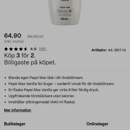
64,90
(64,90/st)
(inkl. moms)
4.6
(
65
)
Artikelnr:
44-3917-14
Köp
3
för
2
.
Billigaste på köpet.
Blanda egen Pepsi Max läsk i din SodaStream.
Pepsi Max Vanilla No Sugar – sockerfri smak för din SodaStream.
En flaska Pepsi Max Vanilla ger cirka 9 liter färdig dryck.
Uppfriskande törstsläckare utan kalorier.
Innehåller sötningsmedel (440 ml flaska).
Mer information
Butikslager
Onlinelager