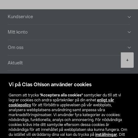
Sidfot
Kundservice
Mitt konto
Om oss
Product
+
Aktuellt
quantity
Våra bolag
Vi på Clas Ohlson använder cookies
Hitta butik
Genom att trycka
”Acceptera alla cookies”
samtycker du till att vi
lagrar cookies och andra spårtekniker på din enhet
enligt vår
cookiepolicy
för att förbättra upplevelsen på vår webbplats,
SE
NO
FI
analysera webbplatsens användning samt anpassa våra
marknadsföringsinsatser. Vi använder fyra kategorier av cookies:
nödvändiga, funktionella, analys och annonsering. För nödvändiga
cookies krävs inte ditt samtycke eftersom dessa cookies är
nödvändiga för att innehållet på webbplatsen ska kunna fungera. Om
du istället vill skräddarsy dina val kan du trycka på
inställningar
. Ditt