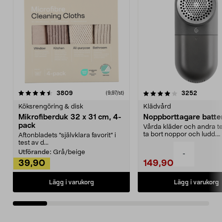
4.0av 5 stjärnor
recensioner
4.5av 5 stjärnor
recensio
3809
3252
(9,97/st)
Köksrengöring & disk
Klädvård
Mikrofiberduk 32 x 31 cm, 4-
Noppborttagare batter
pack
Vårda kläder och andra tex
ta bort noppor och ludd.
Aftonbladets "självklara favorit” i
Noppborttagaren fräs...
test av d...
Utförande:
Grå/beige
-
39,90
149,90
Lägg i varukorg
Lägg i varukorg