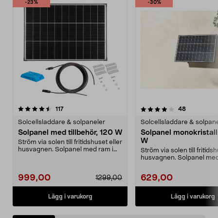
-23%
-30%
4.0 av 5 stjärnor
recensioner
4.5 av 5 stjärnor
recensione
117
48
Solcellsladdare & solpaneler
Solcellsladdare & solpan
Solpanel med tillbehör, 120 W
Solpanel monokristall
W
Ström via solen till fritidshuset eller
husvagnen. Solpanel med ram i
Ström via solen till fritids
svarteloxe...
husvagnen. Solpanel med
svarteloxe...
999,00
629,00
1299,00
Lägg i varukorg
Lägg i varukorg