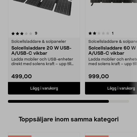
2.0av 5 stjärnor
recensioner
recensioner
9
1
Solcellsladdare & solpaneler
Solcellsladdare & solpan
Solcellsladdare 20 W USB-
Solcellsladdare 60 W
A/USB-C vikbar
A/USB-C vikbar
Ladda mobiler och USB-enheter
Ladda mobiler och enhete
direkt med solens kraft – upp till
med solens kraft – upp til
20 W. Smidig, h...
Smidig, vikba...
499,00
999,00
Lägg i varukorg
Lägg i varukorg
Toppsäljare inom samma kategori