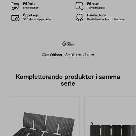
Fri frakt
Fri retur
Från 599 kr*
Till valfri butik
Öppet köp
Hämta i butik
365 dagar öppet köp
Beställ online, från butikslager
Clas Ohlson
-
Se alla produkter
Kompletterande produkter i samma
serie