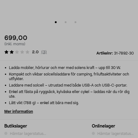
699,00
(inkl. moms)
2.0
(
3
)
Artikelnr:
31-7892-30
Ladda mobiler, hörlurar och mer med solens kraft – upp till 30 W.
Kompakt och vikbar solcellsladdare för camping, friluftsaktiviteter och
utflykter.
Laddare med solcell – utrustad med både USB-A och USB-C-portar.
Enkel att fästa på ryggsäck, kylväska eller cykel – laddas när du rör dig
ute.
Lätt vikt (788 g) – enkel att bära med sig.
Mer information
Butikslager
Onlinelager
Hämtar lagerstatus...
Hämtar lagerstatus...