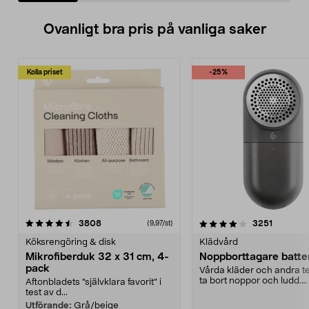
Ovanligt bra pris på vanliga saker
Kolla priset
-25%
4.0av 5 stjärnor
recensioner
4.5av 5 stjärnor
recensio
3808
3251
(9,97/st)
Köksrengöring & disk
Klädvård
Mikrofiberduk 32 x 31 cm, 4-
Noppborttagare batter
pack
Vårda kläder och andra tex
ta bort noppor och ludd.
Aftonbladets "självklara favorit” i
Noppborttagaren fräs...
test av d...
Utförande:
Grå/beige