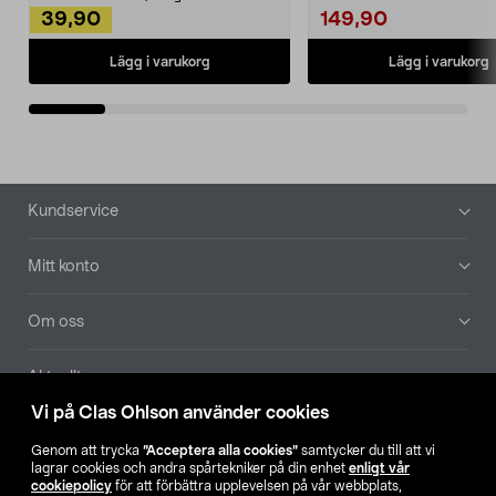
39,90
149,90
Lägg i varukorg
Lägg i varukorg
Sidfot
Kundservice
Mitt konto
Om oss
Aktuellt
Vi på Clas Ohlson använder cookies
Våra bolag
Genom att trycka
”Acceptera alla cookies”
samtycker du till att vi
lagrar cookies och andra spårtekniker på din enhet
enligt vår
Hitta butik
cookiepolicy
för att förbättra upplevelsen på vår webbplats,