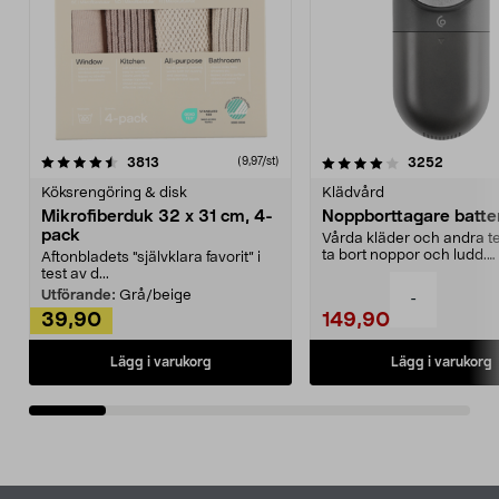
4.0av 5 stjärnor
recensioner
4.5av 5 stjärnor
recensio
3813
3252
(9,97/st)
Köksrengöring & disk
Klädvård
Mikrofiberduk 32 x 31 cm, 4-
Noppborttagare batter
pack
Vårda kläder och andra tex
ta bort noppor och ludd.
Aftonbladets "självklara favorit” i
Noppborttagaren fräs...
test av d...
Utförande:
Grå/beige
-
39,90
149,90
Lägg i varukorg
Lägg i varukorg