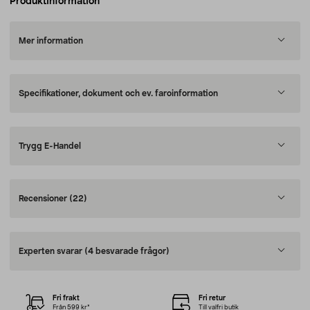
Produktinformation
Mer information
Specifikationer, dokument och ev. faroinformation
Trygg E-Handel
Recensioner
(22)
Experten svarar
(4 besvarade frågor)
Fri frakt
Fri retur
Från 599 kr*
Till valfri butik