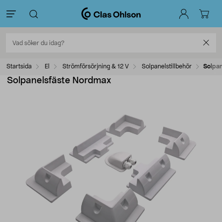
Startsida
El
Strömförsörjning & 12 V
Solpanelstillbehör
Solpa
Solpanelsfäste Nordmax