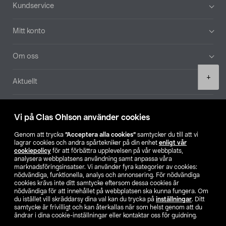
Sidfot
Kundservice
Mitt konto
Om oss
Product
+
Aktuellt
quantity
Våra bolag
Vi på Clas Ohlson använder cookies
Hitta butik
Genom att trycka
”Acceptera alla cookies”
samtycker du till att vi
lagrar cookies och andra spårtekniker på din enhet
enligt vår
cookiepolicy
för att förbättra upplevelsen på vår webbplats,
SE
NO
FI
analysera webbplatsens användning samt anpassa våra
marknadsföringsinsatser. Vi använder fyra kategorier av cookies:
nödvändiga, funktionella, analys och annonsering. För nödvändiga
cookies krävs inte ditt samtycke eftersom dessa cookies är
nödvändiga för att innehållet på webbplatsen ska kunna fungera. Om
du istället vill skräddarsy dina val kan du trycka på
inställningar
. Ditt
samtycke är frivilligt och kan återkallas när som helst genom att du
ändrar i dina cookie-inställningar eller kontaktar oss för guidning.
Köpvillkor
Privacy statement
Klubbvillkor
För företag