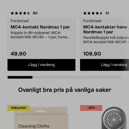
4.5 av 5 stjärnor
recensioner
4.5 av 5 stjärnor
recensioner
80
31
Fordonsel
Fordonsel
MC4-kontakt Nordmax 1 par
MC4-kontakter hane 
Nordmax 1 par
Koppla in din solpanel. MC4-
kontakt NM-MC4S – 1 par, hane
Parallellkoppla två solpan
och hona. Kontakten pa...
MC4-kontakt NM-MC4P –
kontakter i en förpackni...
49,90
109,90
Lägg i varukorg
Lägg i varukorg
Ovanligt bra pris på vanliga saker
Kolla priset
-25%