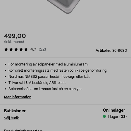
499,00
(inkl. moms)
4.7
(
22
)
Artikelnr:
36-8680
För montering av solpaneler med aluminiumram.
Komplett monteringssats med fästen och kabelgenomföring.
Nordmax NMSS2 passar husbil, husvagn eller båt.
Tillverkat i UV-beständig ABS-plast.
Solpanelshållaren limmas fast på en plan yta.
Mer information
Onlinelager
Butikslager
I lager
(23)
Välj butik