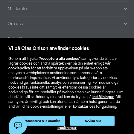
Mitt konto
Om oss
Aktuellt
Vi på Clas Ohlson använder cookies
Våra bolag
Genom att trycka
”Acceptera alla cookies”
samtycker du till att vi
lagrar cookies och andra spårtekniker på din enhet
enligt vår
Hitta butik
cookiepolicy
för att förbättra upplevelsen på vår webbplats,
analysera webbplatsens användning samt anpassa våra
marknadsföringsinsatser. Vi använder fyra kategorier av cookies:
nödvändiga, funktionella, analys och annonsering. För nödvändiga
SE
NO
FI
cookies krävs inte ditt samtycke eftersom dessa cookies är
nödvändiga för att innehållet på webbplatsen ska kunna fungera. Om
du istället vill skräddarsy dina val kan du trycka på
inställningar
. Ditt
samtycke är frivilligt och kan återkallas när som helst genom att du
ändrar i dina cookie-inställningar eller kontaktar oss för guidning.
Acceptera alla cookies
Avvisa alla
Köpvillkor
Privacy statement
Klubbvillkor
För företag
Inställningar
Ändra till priser exklusive moms