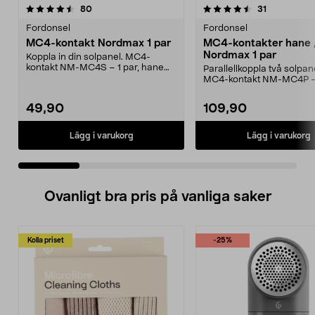
4.5 av 5 stjärnor
recensioner
3.5 av 5 stjärnor
recensioner
80
31
Fordonsel
Fordonsel
MC4-kontakt Nordmax 1 par
MC4-kontakter hane 
Nordmax 1 par
Koppla in din solpanel. MC4-
kontakt NM-MC4S – 1 par, hane
Parallellkoppla två solpan
och hona. Kontakten pa...
MC4-kontakt NM-MC4P –
kontakter i en förpackni...
49,90
109,90
Lägg i varukorg
Lägg i varukorg
Ovanligt bra pris på vanliga saker
Kolla priset
-25%