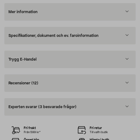
Mer information
Specifikationer, dokument och ev. faroinformation
Trygg E-Handel
Recensioner
(12)
Experten svarar
(3 besvarade frågor)
Fri frakt
Fri retur
Från 599 kr*
Till valfri butik
Öppet köp
Hämta i butik