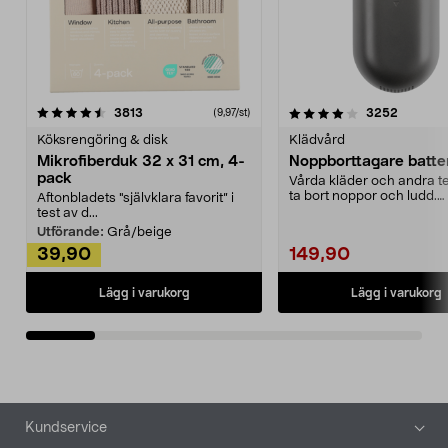
4.0av 5 stjärnor
recensioner
4.5av 5 stjärnor
recensio
3813
3252
(9,97/st)
Köksrengöring & disk
Klädvård
Mikrofiberduk 32 x 31 cm, 4-
Noppborttagare batter
pack
Vårda kläder och andra tex
ta bort noppor och ludd.
Aftonbladets "självklara favorit” i
Noppborttagaren fräs...
test av d...
Utförande:
Grå/beige
39,90
149,90
Lägg i varukorg
Lägg i varukorg
Sidfot
Kundservice