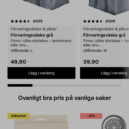
4.5 av 5 stjärnor
recensioner
4.5 av 5 stjärnor
recensi
2005
2005
Förvaringsväskor & påsar
Förvaringsväskor & påsa
Förvaringsväska grå
Förvaringsväska grå
Finns i olika storlekar – kombinera
Finns i olika storlekar – 
eller anv...
eller anv...
Utförande:
L
Utförande:
M
49,90
39,90
Lägg i varukorg
Lägg i varukorg
Ovanligt bra pris på vanliga saker
Kolla priset
-25%