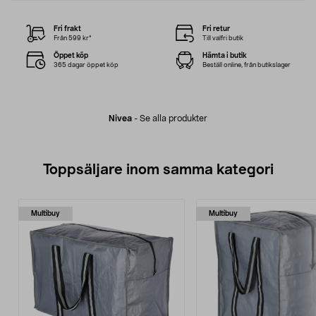
Fri frakt
Fri retur
Från 599 kr*
Till valfri butik
Öppet köp
Hämta i butik
365 dagar öppet köp
Beställ online, från butikslager
Nivea
-
Se alla produkter
Toppsäljare inom samma kategori
Multibuy
Multibuy