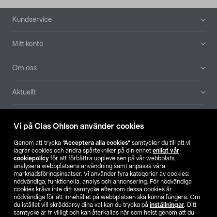
Sidfot
Kundservice
Mitt konto
Om oss
Aktuellt
Våra bolag
Vi på Clas Ohlson använder cookies
Hitta butik
Genom att trycka
”Acceptera alla cookies”
samtycker du till att vi
lagrar cookies och andra spårtekniker på din enhet
enligt vår
cookiepolicy
för att förbättra upplevelsen på vår webbplats,
SE
NO
FI
analysera webbplatsens användning samt anpassa våra
marknadsföringsinsatser. Vi använder fyra kategorier av cookies:
nödvändiga, funktionella, analys och annonsering. För nödvändiga
cookies krävs inte ditt samtycke eftersom dessa cookies är
nödvändiga för att innehållet på webbplatsen ska kunna fungera. Om
du istället vill skräddarsy dina val kan du trycka på
inställningar
. Ditt
samtycke är frivilligt och kan återkallas när som helst genom att du