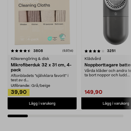
4.0av 5 stjärnor
recensioner
4.5av 5 stjärnor
recensio
3808
3251
(9,97/st)
Köksrengöring & disk
Klädvård
Mikrofiberduk 32 x 31 cm, 4-
Noppborttagare batter
pack
Vårda kläder och andra tex
ta bort noppor och ludd.
Aftonbladets "självklara favorit” i
Noppborttagaren fräs...
test av d...
Utförande:
Grå/beige
39,90
149,90
Lägg i varukorg
Lägg i varukorg