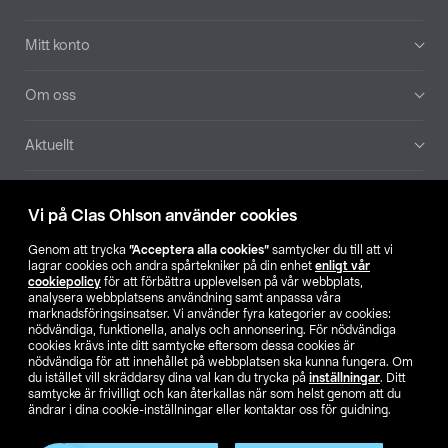
Mitt konto
Om oss
Aktuellt
Våra bolag
Vi på Clas Ohlson använder cookies
Hitta butik
Genom att trycka
”Acceptera alla cookies”
samtycker du till att vi
lagrar cookies och andra spårtekniker på din enhet
enligt vår
cookiepolicy
för att förbättra upplevelsen på vår webbplats,
SE
NO
FI
analysera webbplatsens användning samt anpassa våra
marknadsföringsinsatser. Vi använder fyra kategorier av cookies:
nödvändiga, funktionella, analys och annonsering. För nödvändiga
cookies krävs inte ditt samtycke eftersom dessa cookies är
nödvändiga för att innehållet på webbplatsen ska kunna fungera. Om
du istället vill skräddarsy dina val kan du trycka på
inställningar
. Ditt
samtycke är frivilligt och kan återkallas när som helst genom att du
ändrar i dina cookie-inställningar eller kontaktar oss för guidning.
Köpvillkor
Privacy statement
Klubbvillkor
För företag
Ändra till priser exklusive moms