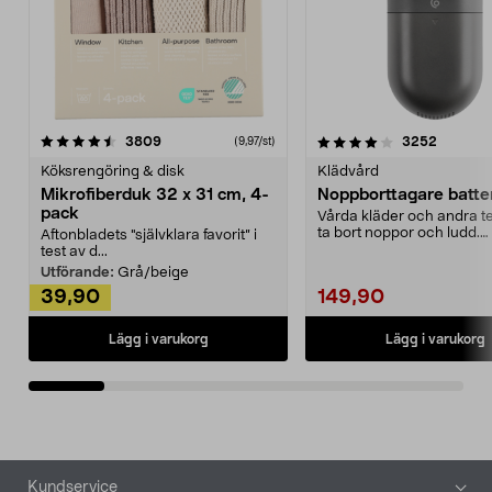
4.0av 5 stjärnor
recensioner
4.5av 5 stjärnor
recensio
3809
3252
(9,97/st)
Köksrengöring & disk
Klädvård
Mikrofiberduk 32 x 31 cm, 4-
Noppborttagare batter
pack
Vårda kläder och andra tex
ta bort noppor och ludd.
Aftonbladets "självklara favorit” i
Noppborttagaren fräs...
test av d...
Utförande:
Grå/beige
39,90
149,90
Lägg i varukorg
Lägg i varukorg
Sidfot
Kundservice