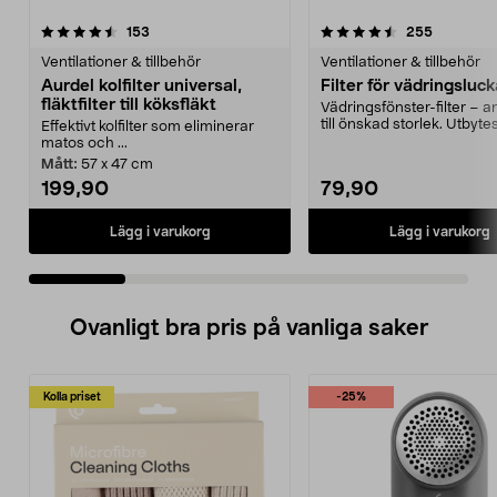
4.5 av 5 stjärnor
recensioner
4.5 av 5 stjärnor
recension
153
255
Ventilationer & tillbehör
Ventilationer & tillbehör
Aurdel kolfilter universal,
Filter för vädringsluc
fläktfilter till köksfläkt
Vädringsfönster-filter – 
till önskad storlek. Utbytesf
Effektivt kolfilter som eliminerar
fönster...
matos och ...
Mått:
57 x 47 cm
199,90
79,90
Lägg i varukorg
Lägg i varukorg
Ovanligt bra pris på vanliga saker
Kolla priset
-25%