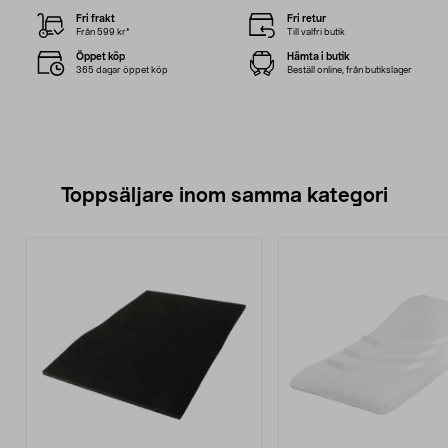
Fri frakt
Fri retur
Från 599 kr*
Till valfri butik
Öppet köp
Hämta i butik
365 dagar öppet köp
Beställ online, från butikslager
Toppsäljare inom samma kategori