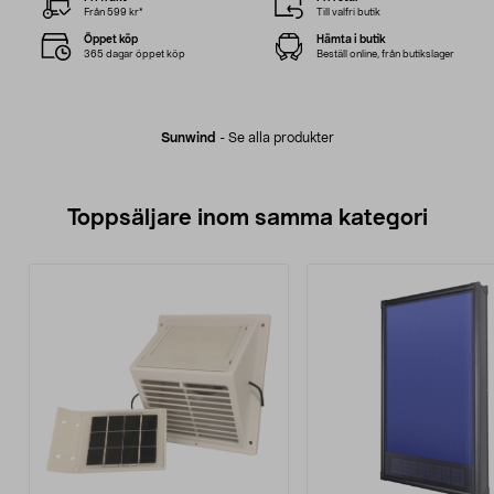
Från 599 kr*
Till valfri butik
Öppet köp
Hämta i butik
365 dagar öppet köp
Beställ online, från butikslager
Sunwind
-
Se alla produkter
Toppsäljare inom samma kategori