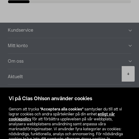
Sidfot
Kundservice
Mitt konto
Om oss
Product
+
Aktuellt
quantity
Våra bolag
Vi på Clas Ohlson använder cookies
Hitta butik
Genom att trycka
”Acceptera alla cookies”
samtycker du till att vi
lagrar cookies och andra spårtekniker på din enhet
enligt vår
cookiepolicy
för att förbättra upplevelsen på vår webbplats,
SE
NO
FI
analysera webbplatsens användning samt anpassa våra
marknadsföringsinsatser. Vi använder fyra kategorier av cookies:
nödvändiga, funktionella, analys och annonsering. För nödvändiga