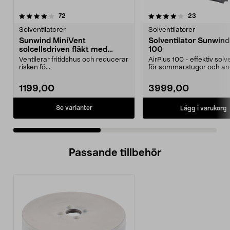
4.0 av 5 stjärnor
recensioner
4.0 av 5 stjärnor
recensione
72
23
Solventilatorer
Solventilatorer
Sunwind MiniVent
Solventilator Sunwind
solcellsdriven fläkt med
100
separat solpanel
Ventilerar fritidshus och reducerar
AirPlus 100 - effektiv solv
risken fö...
för sommarstugor och an
ouppvärmda utrym...
1199,00
3999,00
Se varianter
Lägg i varukorg
Passande tillbehör