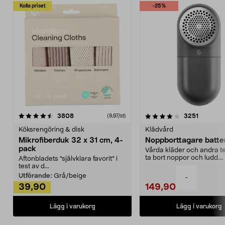
Kolla priset
-25%
4.0av 5 stjärnor
recensioner
4.5av 5 stjärnor
recensio
3808
3251
(9,97/st)
Köksrengöring & disk
Klädvård
Mikrofiberduk 32 x 31 cm, 4-
Noppborttagare batter
pack
Vårda kläder och andra tex
ta bort noppor och ludd.
Aftonbladets "självklara favorit” i
Noppborttagaren fräs...
test av d...
Utförande:
Grå/beige
-
39,90
149,90
Lägg i varukorg
Lägg i varukorg