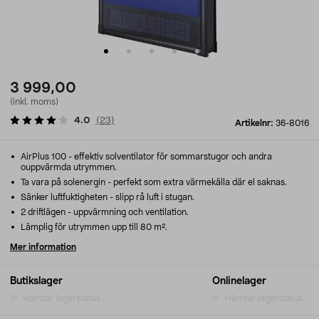
3 999,00
(inkl. moms)
4.0
(
23
)
Artikelnr:
36-8016
AirPlus 100 - effektiv solventilator för sommarstugor och andra
ouppvärmda utrymmen.
Ta vara på solenergin - perfekt som extra värmekälla där el saknas.
Sänker luftfuktigheten - slipp rå luft i stugan.
2 driftlägen - uppvärmning och ventilation.
Lämplig för utrymmen upp till 80 m².
Mer information
Butikslager
Onlinelager
Hämtar lagerstatus...
Hämtar lagerstatus...