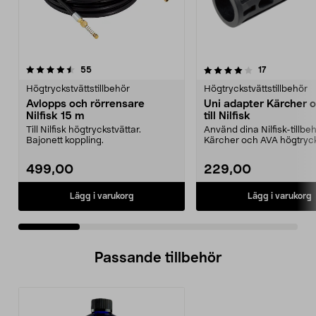
4.0 av 5 stjärnor
recensioner
4.0 av 5 stjärnor
recensioner
55
17
Högtryckstvättstillbehör
Högtryckstvättstillbehör
Avlopps och rörrensare
Uni adapter Kärcher 
Nilfisk 15 m
till Nilfisk
Till Nilfisk högtryckstvättar.
Använd dina Nilfisk-tillbehö
Bajonett koppling.
Kärcher och AVA högtryck
Passar Ni...
499,00
229,00
Lägg i varukorg
Lägg i varukorg
Passande tillbehör