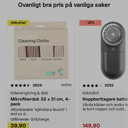
Ovanligt bra pris på vanliga saker
Kolla priset
-25%
4.0av 5 stjärnor
recensioner
4.5av 5 stjärnor
recensio
3809
3252
(9,97/st)
Köksrengöring & disk
Klädvård
Mikrofiberduk 32 x 31 cm, 4-
Noppborttagare batter
pack
Vårda kläder och andra tex
ta bort noppor och ludd.
Aftonbladets "självklara favorit” i
Noppborttagaren fräs...
test av d...
Utförande:
Grå/beige
39,90
149,90