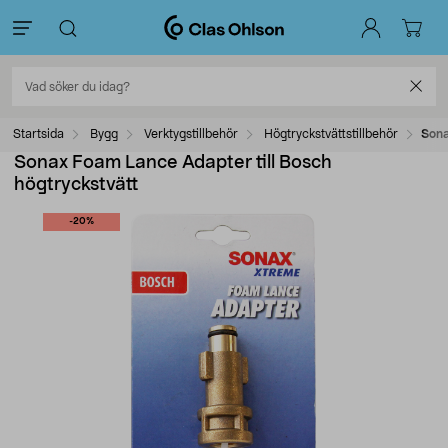
Startsida
Bygg
Verktygstillbehör
Högtryckstvättstillbehör
Sona
Sonax Foam Lance Adapter till Bosch
högtryckstvätt
-20%