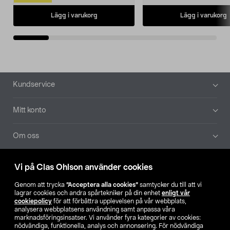
Lägg i varukorg
Lägg i varukorg
Sidfot
Kundservice
Mitt konto
Om oss
Aktuellt
Vi på Clas Ohlson använder cookies
Genom att trycka
”Acceptera alla cookies”
samtycker du till att vi
Våra bolag
lagrar cookies och andra spårtekniker på din enhet
enligt vår
cookiepolicy
för att förbättra upplevelsen på vår webbplats,
analysera webbplatsens användning samt anpassa våra
Hitta butik
marknadsföringsinsatser. Vi använder fyra kategorier av cookies:
nödvändiga, funktionella, analys och annonsering. För nödvändiga