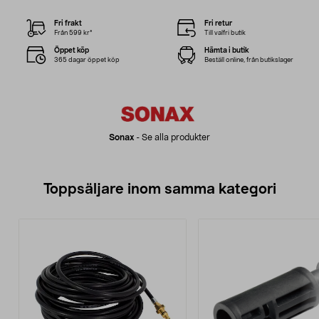
Fri frakt
Fri retur
Från 599 kr*
Till valfri butik
Öppet köp
Hämta i butik
365 dagar öppet köp
Beställ online, från butikslager
Sonax
-
Se alla produkter
Toppsäljare inom samma kategori