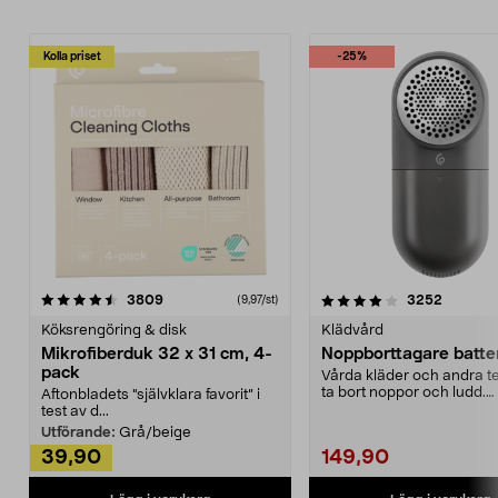
Kolla priset
-25%
4.0av 5 stjärnor
recensioner
4.5av 5 stjärnor
recensio
3809
3252
(9,97/st)
Köksrengöring & disk
Klädvård
Mikrofiberduk 32 x 31 cm, 4-
Noppborttagare batter
pack
Vårda kläder och andra tex
ta bort noppor och ludd.
Aftonbladets "självklara favorit” i
Noppborttagaren fräs...
test av d...
Utförande:
Grå/beige
39,90
149,90