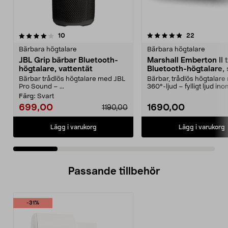
5.0 av 5 stjärnor
recensioner
4.0 av 5 stjärnor
recensione
10
22
Bärbara högtalare
Bärbara högtalare
JBL Grip bärbar Bluetooth-
Marshall Emberton II 
högtalare, vattentät
Bluetooth-högtalare, 
Bärbar trådlös högtalare med JBL
Bärbar, trådlös högtalar
Pro Sound – ...
360°-ljud – fylligt ljud in
och utomhus. Mars...
Färg:
Svart
699,00
1690,00
1190,00
Lägg i varukorg
Lägg i varukorg
Passande tillbehör
-31%