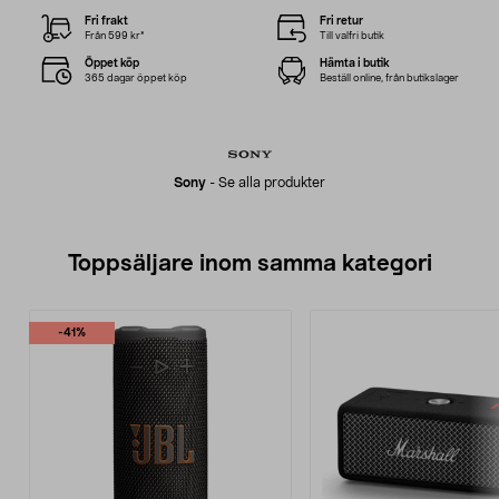
Fri frakt
Fri retur
Från 599 kr*
Till valfri butik
Öppet köp
Hämta i butik
365 dagar öppet köp
Beställ online, från butikslager
Sony
-
Se alla produkter
Toppsäljare inom samma kategori
-41%