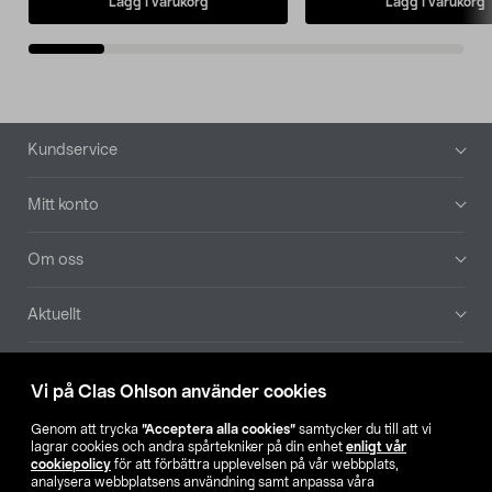
Lägg i varukorg
Lägg i varukorg
Sidfot
Kundservice
Mitt konto
Om oss
Aktuellt
Våra bolag
Vi på Clas Ohlson använder cookies
Hitta butik
Genom att trycka
”Acceptera alla cookies”
samtycker du till att vi
lagrar cookies och andra spårtekniker på din enhet
enligt vår
cookiepolicy
för att förbättra upplevelsen på vår webbplats,
SE
NO
FI
analysera webbplatsens användning samt anpassa våra