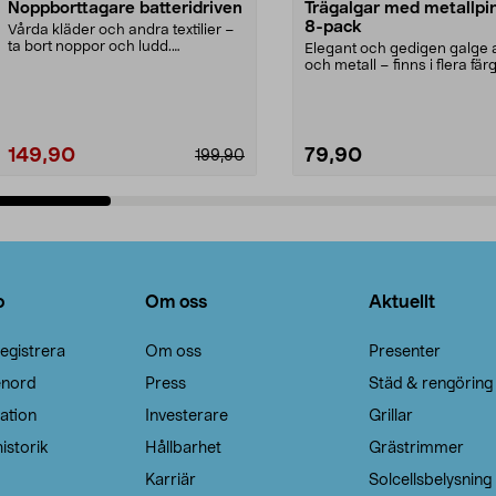
Noppborttagare batteridriven
Trägalgar med metallpi
8-pack
Vårda kläder och andra textilier –
ta bort noppor och ludd.
Elegant och gedigen galge a
Noppborttagaren fräs...
och metall – finns i flera färg
Galge med sv...
149,90
79,90
199,90
Lägg i varukorg
Lägg i varukorg
o
Om oss
Aktuellt
egistrera
Om oss
Presenter
enord
Press
Städ & rengöring
ation
Investerare
Grillar
istorik
Hållbarhet
Grästrimmer
Karriär
Solcellsbelysning