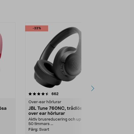
-33%
-39%
4.5 av 5 stjärnor
recensioner
4.0
662
1
Over-ear hörlurar
Over-ear hörl
ösa
JBL Tune 760NC, trådlösa
Sony WH-C
over ear hörlurar
over ear hö
brusreduce
Aktiv brusreducering och upp till
Bekvämt ljud
50 timmars ...
brus. Sony W
Färg:
Svart
Färg:
Rosa