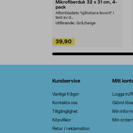
Mikrofiberduk 32 x 31 cm, 4-
pack
Aftonbladets "självklara favorit” i
test av d...
Utförande:
Grå/beige
39,90
Lägg i varukorg
Sidfot
Kundservice
Mitt kont
Vanliga frågor
Logga in/R
Kontakta oss
Glömt lös
Tillgänglighet
Min inform
Köpvillkor
Min orderh
Retur / reklamation