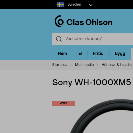
Select
Sweden
market
Hem
El
Fritid
Bygg
Startsida
Multimedia
Hörlurar & headse
Sony WH-1000XM5 br
-20%