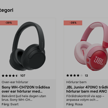
tegori
-39%
-39%
4.0 av 5 stjärnor
recensioner
4.5 av 5 stjärnor
recensioner
107
13
Over-ear hörlurar
Hörlurar barn
Sony WH-CH720N trådlösa
JBL Junior 470NC trådl
over ear hörlurar med
hörlurar barn med ANC
brusreducering
Bekvämt ljud hela dagen utan
Föräldrakontroll via app –
brus. Sony WH-CH...
anpassa volym och ...
Färg:
Svart
Färg:
Rosa