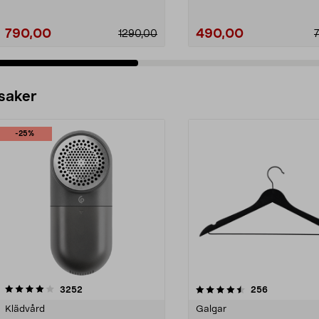
790,00
490,00
1290,00
 saker
-25%
4.5av 5 stjärnor
recensioner
4.0av 5 stjärnor
recensioner
3252
256
Klädvård
Galgar