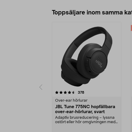
Toppsäljare inom samma ka
5 av 5 stjärnor
4.5 av 5 stjärnor
recensioner
378
Over-ear hörlurar
JBL Tune 775NC hopfällbara
over-ear-hörlurar, svart
Adaptiv brusreducering – lyssna
ostört eller hör omgivningen med
Smart Ambient. ...