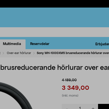
Multimedia
Reservdelar
Erbjuda
t
Over-ear hörlurar
Sony WH-1000XM5 brusreducerande hörlurar over
usreducerande hörlurar over ea
4 189,00
3 349,00
(inkl. moms)
Product