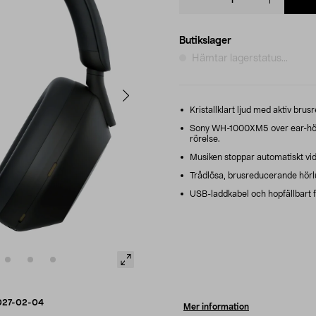
quantity
Butikslager
Hämtar lagerstatus...
Kristallklart ljud med aktiv bru
Sony WH-1000XM5 over ear-hörl
rörelse.
Musiken stoppar automatiskt vid 
Trådlösa, brusreducerande hörlu
USB-laddkabel och hopfällbart fo
027-02-04
Mer information