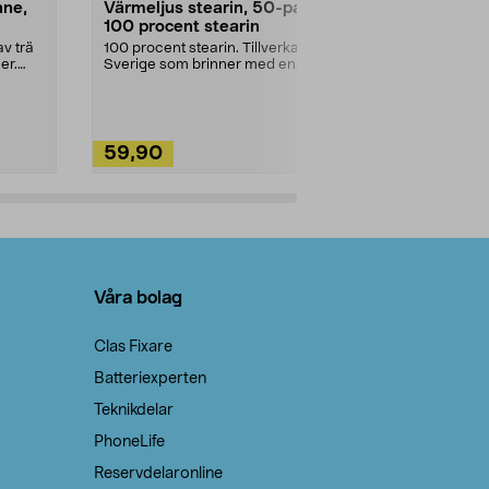
nne,
Värmeljus stearin, 50-pack,
Bikarbonat
100 procent stearin
Ett allsidigt 
städning och 
v trä
100 procent stearin. Tillverkade i
ute. Städa med
er.
Sverige som brinner med en
vacker och sotfri ...
59,90
49,90
Lägg i varukorg
Lägg
Våra bolag
Clas Fixare
Batteriexperten
Teknikdelar
PhoneLife
Reservdelaronline