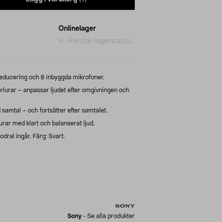
Onlinelager
Hämtar lagerstatus...
sreducering och 8 inbyggda mikrofoner.
urar – anpassar ljudet efter omgivningen och
samtal – och fortsätter efter samtalet.
rar med klart och balanserat ljud.
dral ingår. Färg: Svart.
Sony
-
Se alla produkter