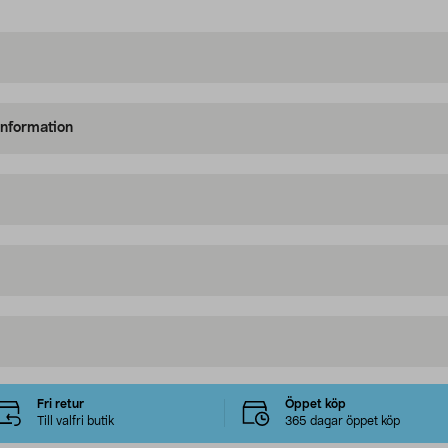
information
Fri retur
Öppet köp
Till valfri butik
365 dagar öppet köp