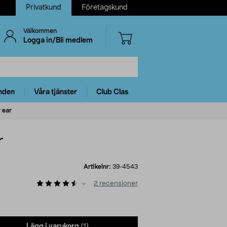
Privatkund
Företagskund
Välkommen
Logga in/Bli medlem
nden
Våra tjänster
Club Clas
 ear
r
Artikelnr:
39-4543
2
recensioner
Lägg i varukorg
(1)