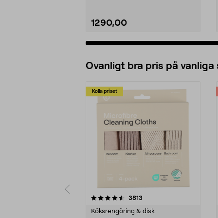
1290,00
Ovanligt bra pris på vanliga
Kolla priset
5av 5 stjärnor
4.0av 5 stjärnor
recensioner
3813
Köksrengöring & disk