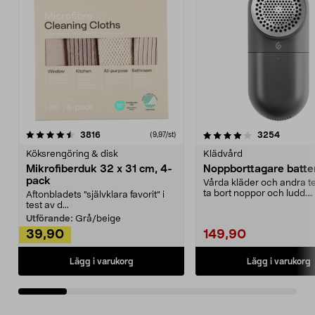
4.0av 5 stjärnor
recensioner
4.5av 5 stjärnor
recensio
3816
3254
(9,97/st)
Köksrengöring & disk
Klädvård
Mikrofiberduk 32 x 31 cm, 4-
Noppborttagare batter
pack
Vårda kläder och andra tex
ta bort noppor och ludd.
Aftonbladets "självklara favorit” i
Noppborttagaren fräs...
test av d...
Utförande:
Grå/beige
39,90
149,90
Lägg i varukorg
Lägg i varukorg