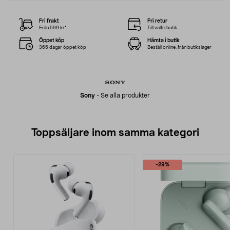
Fri frakt
Fri retur
Från 599 kr*
Till valfri butik
Öppet köp
Hämta i butik
365 dagar öppet köp
Beställ online, från butikslager
Sony
-
Se alla produkter
Toppsäljare inom samma kategori
-29%