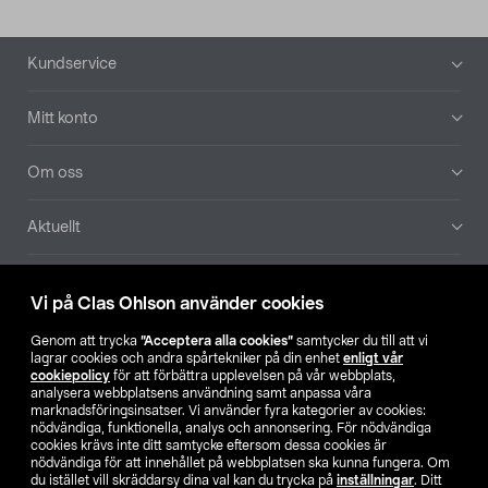
Sidfot
Kundservice
Mitt konto
Om oss
Aktuellt
Våra bolag
Vi på Clas Ohlson använder cookies
Hitta butik
Genom att trycka
”Acceptera alla cookies”
samtycker du till att vi
lagrar cookies och andra spårtekniker på din enhet
enligt vår
cookiepolicy
för att förbättra upplevelsen på vår webbplats,
SE
NO
FI
analysera webbplatsens användning samt anpassa våra
marknadsföringsinsatser. Vi använder fyra kategorier av cookies:
nödvändiga, funktionella, analys och annonsering. För nödvändiga
cookies krävs inte ditt samtycke eftersom dessa cookies är
nödvändiga för att innehållet på webbplatsen ska kunna fungera. Om
du istället vill skräddarsy dina val kan du trycka på
inställningar
. Ditt