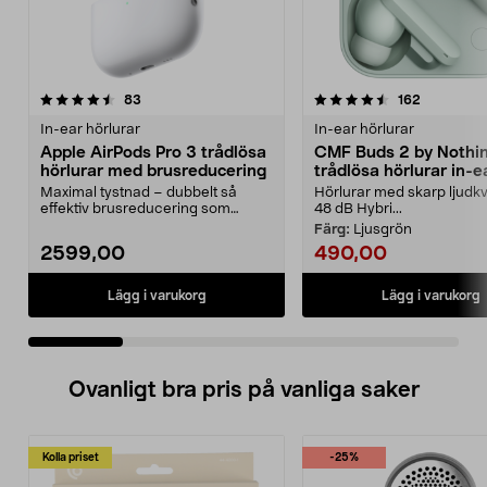
4.5 av 5 stjärnor
recensioner
4.5 av 5 stjärnor
recensione
83
162
In-ear hörlurar
In-ear hörlurar
Apple AirPods Pro 3 trådlösa
CMF Buds 2 by Nothi
hörlurar med brusreducering
trådlösa hörlurar in-e
Maximal tystnad – dubbelt så
Hörlurar med skarp ljudkv
effektiv brusreducering som
48 dB Hybri...
föregångaren. Apple Air...
Färg:
Ljusgrön
2599,00
490,00
Lägg i varukorg
Lägg i varukorg
Ovanligt bra pris på vanliga saker
Kolla priset
-25%