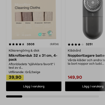
4.0av 5 stjärnor
recensioner
4.5av 5 stjärnor
recensio
3808
3251
(9,97/st)
Köksrengöring & disk
Klädvård
Mikrofiberduk 32 x 31 cm, 4-
Noppborttagare batter
pack
Vårda kläder och andra tex
ta bort noppor och ludd.
Aftonbladets "självklara favorit” i
Noppborttagaren fräs...
test av d...
Utförande:
Grå/beige
39,90
149,90
Lägg i varukorg
Lägg i varukorg