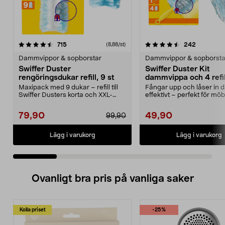
4.5 av 5 stjärnor
recensioner
4.5 av 5 stjärnor
recension
715
242
(8,88/st)
Dammvippor & sopborstar
Dammvippor & sopborsta
Swiffer Duster
Swiffer Duster Kit
rengöringsdukar refill, 9 st
dammvippa och 4 refil
Maxipack med 9 dukar – refill till
Fångar upp och låser in
Swiffer Dusters korta och XXL-
effektivt – perfekt för möb
handtag (säljs ...
elektronik och trån...
79,90
49,90
99,90
Lägg i varukorg
Lägg i varukorg
Ovanligt bra pris på vanliga saker
Kolla priset
-25%