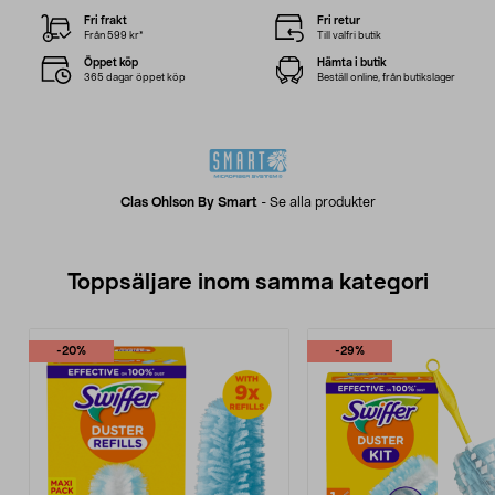
Fri frakt
Fri retur
Från 599 kr*
Till valfri butik
Öppet köp
Hämta i butik
365 dagar öppet köp
Beställ online, från butikslager
Clas Ohlson By Smart
-
Se alla produkter
Toppsäljare inom samma kategori
-20%
-29%