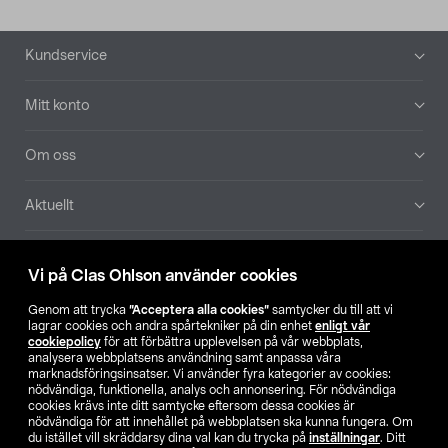
Sidfot
Kundservice
Mitt konto
Om oss
Aktuellt
Våra bolag
Vi på Clas Ohlson använder cookies
Hitta butik
Genom att trycka
”Acceptera alla cookies”
samtycker du till att vi
lagrar cookies och andra spårtekniker på din enhet
enligt vår
cookiepolicy
för att förbättra upplevelsen på vår webbplats,
SE
NO
FI
analysera webbplatsens användning samt anpassa våra
marknadsföringsinsatser. Vi använder fyra kategorier av cookies:
nödvändiga, funktionella, analys och annonsering. För nödvändiga
cookies krävs inte ditt samtycke eftersom dessa cookies är
nödvändiga för att innehållet på webbplatsen ska kunna fungera. Om
du istället vill skräddarsy dina val kan du trycka på
inställningar
. Ditt