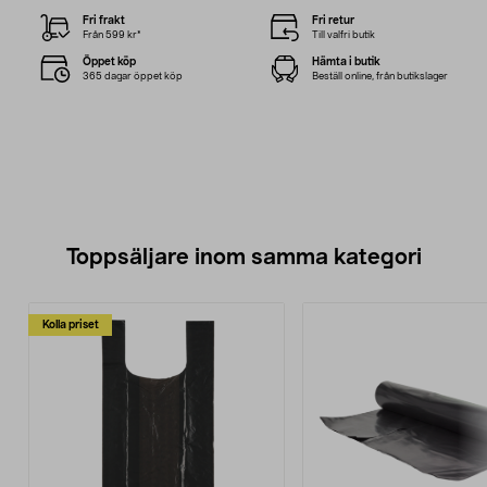
Fri frakt
Fri retur
Från 599 kr*
Till valfri butik
Öppet köp
Hämta i butik
365 dagar öppet köp
Beställ online, från butikslager
Toppsäljare inom samma kategori
Kolla priset