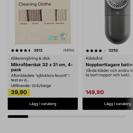
4.0av 5 stjärnor
recensioner
4.5av 5 stjärnor
recensio
3813
3252
(9,97/st)
Köksrengöring & disk
Klädvård
Mikrofiberduk 32 x 31 cm, 4-
Noppborttagare batter
pack
Vårda kläder och andra tex
ta bort noppor och ludd.
Aftonbladets "självklara favorit” i
Noppborttagaren fräs...
test av d...
Utförande:
Grå/beige
39,90
149,90
Lägg i varukorg
Lägg i varukorg