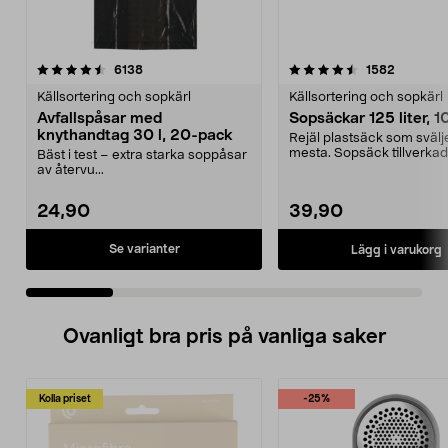
4.5 av 5 stjärnor
recensioner
4.5 av 5 stjärnor
recensio
6138
1582
Källsortering och sopkärl
Källsortering och sopkärl
Avfallspåsar med
Sopsäckar 125 liter, 
knythandtag 30 l, 20-pack
Rejäl plastsäck som svälj
mesta. Sopsäck tillverkad
Bäst i test – extra starka soppåsar
återvunnen råvara. ...
av återvu...
24,90
39,90
Se varianter
Lägg i varukorg
Ovanligt bra pris på vanliga saker
Kolla priset
-25%