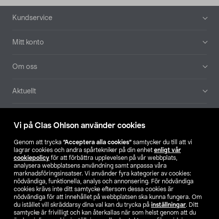
Sidfot
Kundservice
Mitt konto
Om oss
Aktuellt
Våra bolag
Vi på Clas Ohlson använder cookies
Hitta butik
Genom att trycka
”Acceptera alla cookies”
samtycker du till att vi
lagrar cookies och andra spårtekniker på din enhet
enligt vår
cookiepolicy
för att förbättra upplevelsen på vår webbplats,
SE
NO
FI
analysera webbplatsens användning samt anpassa våra
marknadsföringsinsatser. Vi använder fyra kategorier av cookies:
nödvändiga, funktionella, analys och annonsering. För nödvändiga
cookies krävs inte ditt samtycke eftersom dessa cookies är
nödvändiga för att innehållet på webbplatsen ska kunna fungera. Om
du istället vill skräddarsy dina val kan du trycka på
inställningar
. Ditt
samtycke är frivilligt och kan återkallas när som helst genom att du