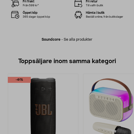
Fri frakt
Fri retur
Från 599 kr*
Till valfri butik
Öppet köp
Hämta i butik
365 dagar öppet köp
Beställ online, från butikslager
Soundcore
-
Se alla produkter
Toppsäljare inom samma kategori
-41%