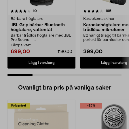
4.0 av 5 stjärnor
recensioner
4.0 av 5 stjärnor
recensione
10
165
Bärbara högtalare
Karaokemaskiner
JBL Grip bärbar Bluetooth-
Karaokehögtalare me
högtalare, vattentät
trådlösa mikrofoner
Bärbar trådlös högtalare med JBL
Ett härligt tillägg till barn
Pro Sound – ...
perfekt för barnfester och
familjekvällar. ...
Färg:
Svart
699,00
399,00
1190,00
Lägg i varukorg
Lägg i varukorg
Ovanligt bra pris på vanliga saker
Kolla priset
-25%