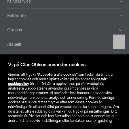
Kundservice
Mitt konto
Om oss
Product
+
Aktuellt
quantity
Våra bolag
Vi på Clas Ohlson använder cookies
Hitta butik
Genom att trycka
”Acceptera alla cookies”
samtycker du till att vi
lagrar cookies och andra spårtekniker på din enhet
enligt vår
cookiepolicy
för att förbättra upplevelsen på vår webbplats,
SE
NO
FI
analysera webbplatsens användning samt anpassa våra
marknadsföringsinsatser. Vi använder fyra kategorier av cookies:
nödvändiga, funktionella, analys och annonsering. För nödvändiga
cookies krävs inte ditt samtycke eftersom dessa cookies är
nödvändiga för att innehållet på webbplatsen ska kunna fungera. Om
du istället vill skräddarsy dina val kan du trycka på
inställningar
. Ditt
samtycke är frivilligt och kan återkallas när som helst genom att du
ändrar i dina cookie-inställningar eller kontaktar oss för guidning.
Köpvillkor
Privacy statement
Klubbvillkor
För företag