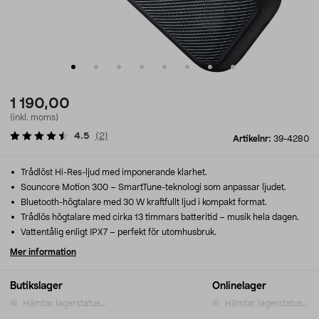
1 190,00
(inkl. moms)
4.5
(
2
)
Artikelnr:
39-4280
Trådlöst Hi-Res-ljud med imponerande klarhet.
Souncore Motion 300 – SmartTune-teknologi som anpassar ljudet.
Bluetooth-högtalare med 30 W kraftfullt ljud i kompakt format.
Trådlös högtalare med cirka 13 timmars batteritid – musik hela dagen.
Vattentålig enligt IPX7 – perfekt för utomhusbruk.
Mer information
Butikslager
Onlinelager
Hämtar lagerstatus...
Hämtar lagerstatus...