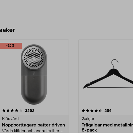
 saker
-25%
4.5av 5 stjärnor
recensioner
4.0av 5 stjärnor
recensioner
3252
256
Klädvård
Galgar
Noppborttagare batteridriven
Trägalgar med metallpi
8-pack
Vårda kläder och andra textilier –