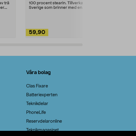
städning och 
v trä
100 procent stearin. Tillverkade i
ute. Städa med
er.
Sverige som brinner med en
vacker och sotfri ...
59,90
49,90
Lägg i varukorg
Lägg
Våra bolag
Clas Fixare
Batteriexperten
Teknikdelar
PhoneLife
Reservdelaronline
Teknikmagasinet