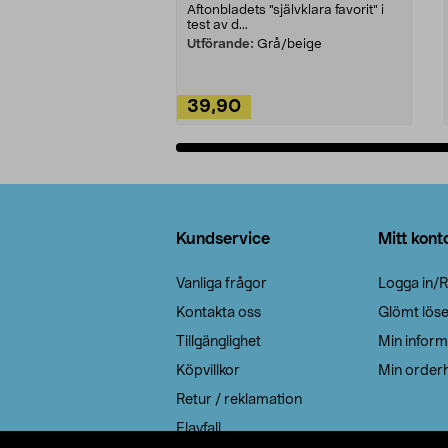
Aftonbladets "självklara favorit” i
test av d...
Utförande:
Grå/beige
39,90
Lägg i varukorg
Sidfot
Kundservice
Mitt kont
Vanliga frågor
Logga in/R
Kontakta oss
Glömt lös
Tillgänglighet
Min inform
Köpvillkor
Min orderh
Retur / reklamation
Elavfall