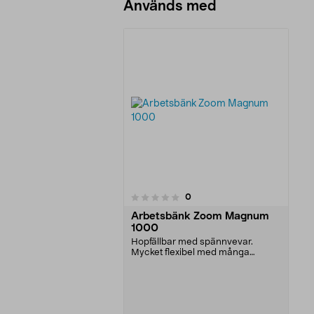
Används med
recensioner
0
0 av 5 stjärnor
Arbetsbänk Zoom Magnum
1000
Hopfällbar med spännvevar.
Mycket flexibel med många
funktioner som t.ex:
Förlängning
för stora arbetsstycken.
Sågguide
för cirkel- och sticksågar.
Stödskenor
för avlastning vid
fastspänning. Bredd 75,5 cm. Höjd