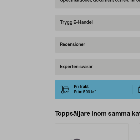
Specifikationer, dokument och ev. faro
Trygg E-Handel
Recensioner
Experten svarar
Fri frakt
Från 599 kr*
Toppsäljare inom samma ka