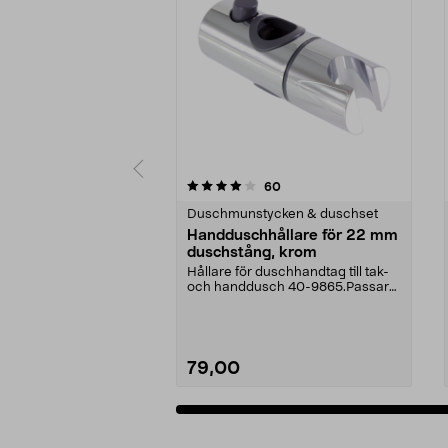
0 av 5 stjärnor
4.0 av 5 stjärnor
recensioner
60
Duschmunstycken & duschset
Handduschhållare för 22 mm
duschstång, krom
Hållare för duschhandtag till tak-
och handdusch 40-9865.Passar
22 mm stång och ...
79,00