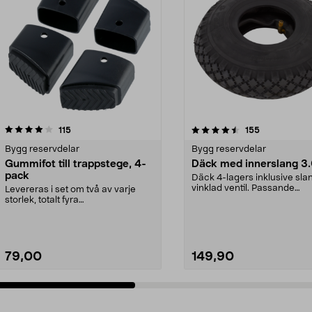
4.5 av 5 stjärnor
recensioner
4.0 av 5 stjärnor
recensioner
115
155
Bygg reservdelar
Bygg reservdelar
Gummifot till trappstege, 4-
Däck med innerslang 3
pack
Däck 4-lagers inklusive sl
vinklad ventil. Passande
Levereras i set om två av varje
luftgummihjul i dimen...
storlek, totalt fyra
stycken.Innermåtten på de t...
79,00
149,90