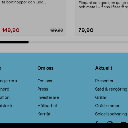
ta bort noppor och ludd.
Elegant och gedigen galge a
Noppborttagaren fräs...
och metall – finns i flera färg
Galge med sv...
149,90
79,90
199,90
Lägg i varukorg
Lägg i varukorg
o
Om oss
Aktuellt
egistrera
Om oss
Presenter
enord
Press
Städ & rengöring
ation
Investerare
Grillar
istorik
Hållbarhet
Grästrimmer
Karriär
Solcellsbelysning