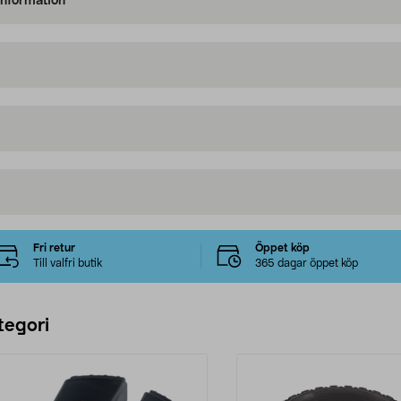
information
Fri retur
Öppet köp
Till valfri butik
365 dagar öppet köp
tegori