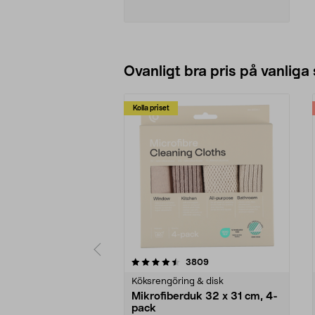
85,5 cm. Max. fastspänningsbredd
59 cm, med förlängning 109 cm.
Max. belastning 200 kg. Lev. med
förlängning, sågguide, stödskenor
och spännbackar.
Se varianter
Ovanligt bra pris på vanliga
Kolla priset
5av 5 stjärnor
4.0av 5 stjärnor
recensioner
3809
Köksrengöring & disk
Mikrofiberduk 32 x 31 cm, 4-
pack