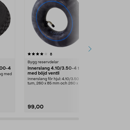
4.5 av 5 stjärnor
recensioner
4.5
8
Bygg reservdelar
Bygg reservd
.00-4
Innerslang 4.10/3.50-4 tum
Starlockbr
med böjd ventil
ang med
Låsbricka för
Innerslang för hjul: 4.10/3.50-4
tum, 260 x 85 mm och 260 x 80
mm. Passar luftgu...
99,00
59,90