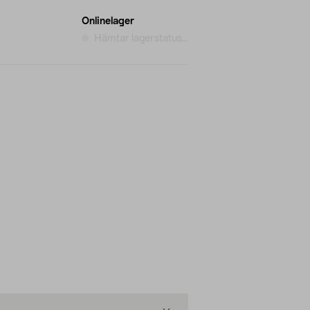
Onlinelager
Hämtar lagerstatus...