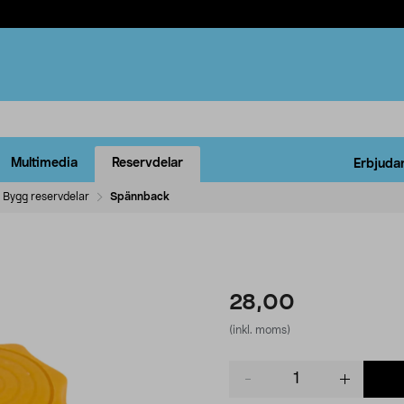
Multimedia
Reservdelar
Erbjuda
Bygg reservdelar
Spännback
28,00
(inkl. moms)
Product
quantity