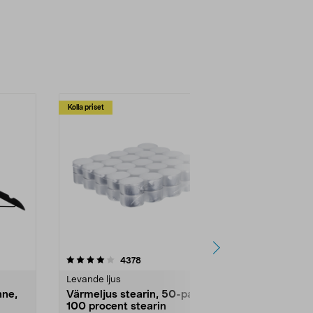
Kolla priset
Multibuy
4.5av 5 stjärnor
recensioner
4.5
4378
2
Levande ljus
Rengöringsm
nne,
Värmeljus stearin, 50-pack,
Bikarbonat
100 procent stearin
Ett allsidigt 