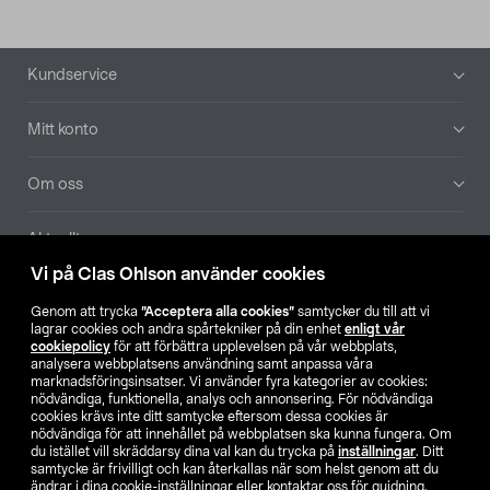
Sidfot
Kundservice
Mitt konto
Om oss
Aktuellt
Vi på Clas Ohlson använder cookies
Våra bolag
Genom att trycka
”Acceptera alla cookies”
samtycker du till att vi
lagrar cookies och andra spårtekniker på din enhet
enligt vår
Hitta butik
cookiepolicy
för att förbättra upplevelsen på vår webbplats,
analysera webbplatsens användning samt anpassa våra
marknadsföringsinsatser. Vi använder fyra kategorier av cookies:
nödvändiga, funktionella, analys och annonsering. För nödvändiga
SE
NO
FI
cookies krävs inte ditt samtycke eftersom dessa cookies är
nödvändiga för att innehållet på webbplatsen ska kunna fungera. Om
du istället vill skräddarsy dina val kan du trycka på
inställningar
. Ditt
samtycke är frivilligt och kan återkallas när som helst genom att du
ändrar i dina cookie-inställningar eller kontaktar oss för guidning.