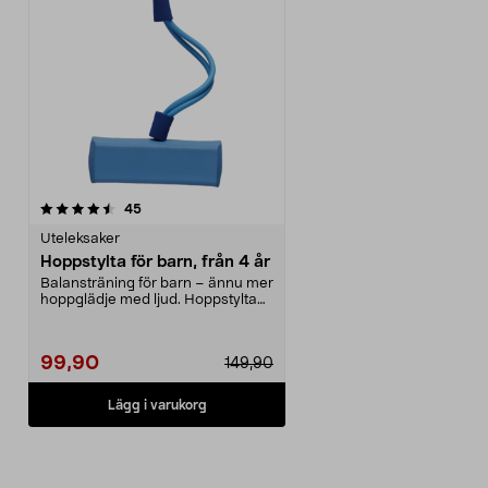
recensioner
45
Uteleksaker
Hoppstylta för barn, från 4 år
Balansträning för barn – ännu mer
hoppglädje med ljud. Hoppstylta
för barn – en ...
99,90
149,90
Lägg i varukorg