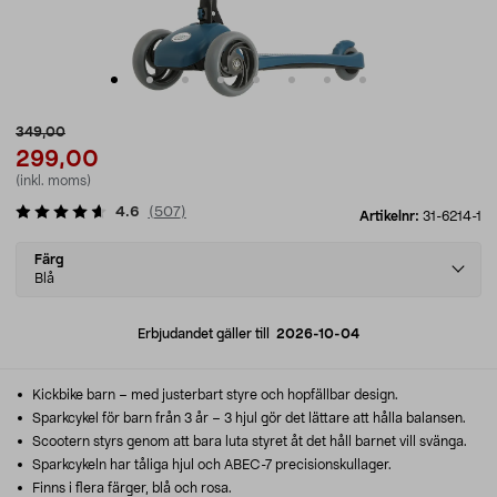
349,00
299,00
(inkl. moms)
4.6
(
507
)
Artikelnr:
31-6214-1
Select
Färg
variant
Blå
Erbjudandet gäller till
2026-10-04
Kickbike barn – med justerbart styre och hopfällbar design.
Sparkcykel för barn från 3 år – 3 hjul gör det lättare att hålla balansen.
Scootern styrs genom att bara luta styret åt det håll barnet vill svänga.
Sparkcykeln har tåliga hjul och ABEC-7 precisionskullager.
Finns i flera färger, blå och rosa.