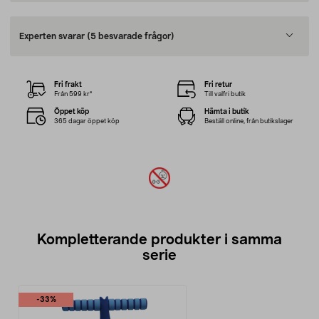
Experten svarar
(5 besvarade frågor)
Fri frakt
Fri retur
Från 599 kr*
Till valfri butik
Öppet köp
Hämta i butik
365 dagar öppet köp
Beställ online, från butikslager
Kompletterande produkter i samma
serie
-33%