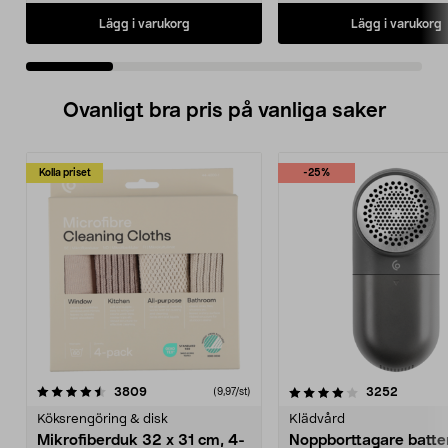
Lägg i varukorg
Lägg i varukorg
Ovanligt bra pris på vanliga saker
Kolla priset
-25%
4.0av 5 stjärnor
recensioner
4.5av 5 stjärnor
recensio
3809
3252
(9,97/st)
Köksrengöring & disk
Klädvård
Mikrofiberduk 32 x 31 cm, 4-
Noppborttagare batter