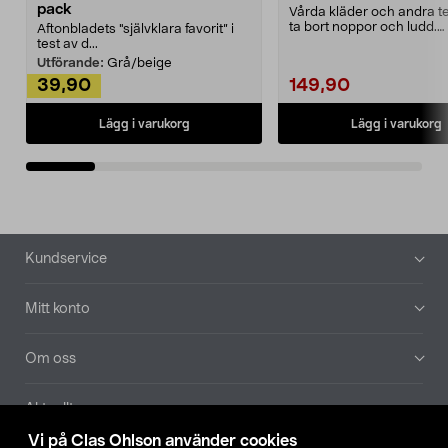
pack
Vårda kläder och andra tex
ta bort noppor och ludd.
Aftonbladets "självklara favorit” i
Noppborttagaren fräs...
test av d...
Utförande:
Grå/beige
39,90
149,90
Lägg i varukorg
Lägg i varukorg
Sidfot
Kundservice
Mitt konto
Om oss
Aktuellt
Vi på Clas Ohlson använder cookies