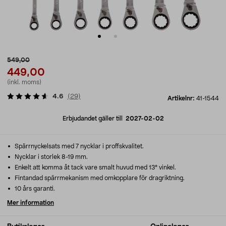
549,00
449,00
(inkl. moms)
4.6
(
29
)
Artikelnr:
41-1544
Erbjudandet gäller till
2027-02-02
Spärrnyckelsats med 7 nycklar i proffskvalitet.
Nycklar i storlek 8-19 mm.
Enkelt att komma åt tack vare smalt huvud med 13° vinkel.
Fintandad spärrmekanism med omkopplare för dragriktning.
10 års garanti.
Mer information