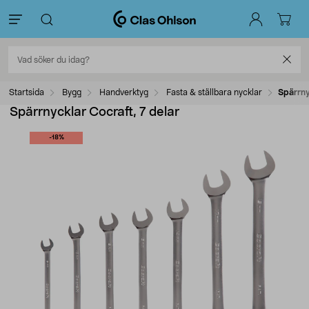
Startsida
Bygg
Handverktyg
Fasta & ställbara nycklar
Spärrny
Spärrnycklar Cocraft, 7 delar
-18%