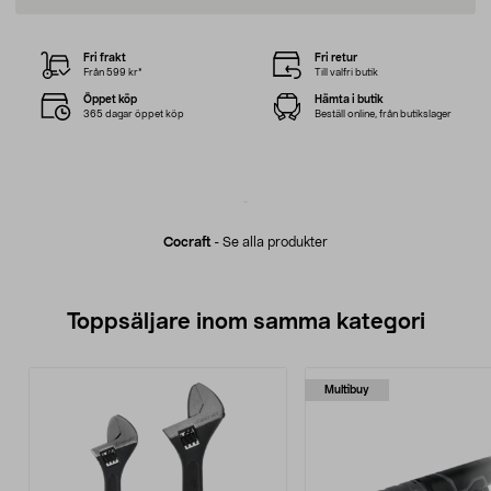
Fri frakt
Fri retur
Från 599 kr*
Till valfri butik
Öppet köp
Hämta i butik
365 dagar öppet köp
Beställ online, från butikslager
Cocraft
-
Se alla produkter
Toppsäljare inom samma kategori
Multibuy