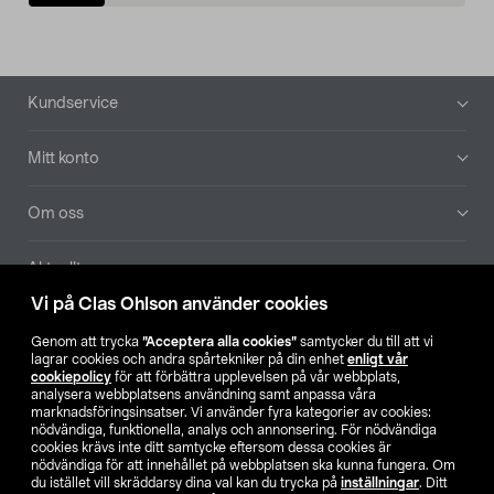
Sidfot
Kundservice
Mitt konto
Om oss
Aktuellt
Vi på Clas Ohlson använder cookies
Våra bolag
Genom att trycka
”Acceptera alla cookies”
samtycker du till att vi
lagrar cookies och andra spårtekniker på din enhet
enligt vår
Hitta butik
cookiepolicy
för att förbättra upplevelsen på vår webbplats,
analysera webbplatsens användning samt anpassa våra
marknadsföringsinsatser. Vi använder fyra kategorier av cookies:
nödvändiga, funktionella, analys och annonsering. För nödvändiga
SE
NO
FI
cookies krävs inte ditt samtycke eftersom dessa cookies är
nödvändiga för att innehållet på webbplatsen ska kunna fungera. Om
du istället vill skräddarsy dina val kan du trycka på
inställningar
. Ditt