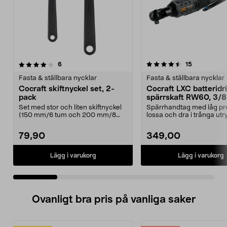
4.5 av 5 stjärnor
recensioner
4.5 av 5 stjärnor
recensioner
6
15
Fasta & ställbara nycklar
Fasta & ställbara nycklar
Cocraft skiftnyckel set, 2-
Cocraft LXC batteridr
pack
spärrskaft RW60, 3/8
tum, 18 V
Set med stor och liten skiftnyckel
Spärrhandtag med låg pro
(150 mm/6 tum och 200 mm/8
lossa och dra i trånga u
tum). Cocraft skif...
Cocraft LXC RW60 ...
79,90
349,00
Lägg i varukorg
Lägg i varukorg
Ovanligt bra pris på vanliga saker