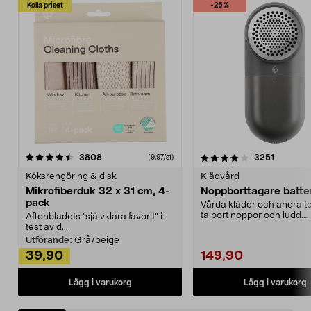
Kolla priset
-25%
4.0av 5 stjärnor
recensioner
4.5av 5 stjärnor
recensio
3808
3251
(9,97/st)
Köksrengöring & disk
Klädvård
Mikrofiberduk 32 x 31 cm, 4-
Noppborttagare batter
pack
Vårda kläder och andra tex
ta bort noppor och ludd.
Aftonbladets "självklara favorit” i
Noppborttagaren fräs...
test av d...
Utförande:
Grå/beige
39,90
149,90
Lägg i varukorg
Lägg i varukorg