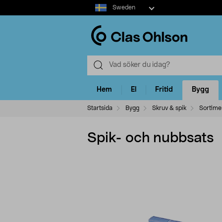
Select
Sweden
market
Hem
El
Fritid
Bygg
Startsida
Bygg
Skruv & spik
Sortime
Spik- och nubbsats