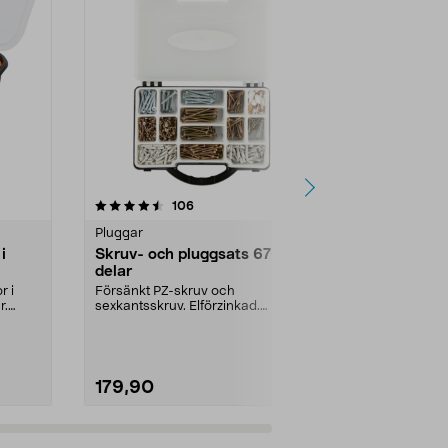
4.5 av 5 stjärnor
recensioner
4.5
106
1
Pluggar
Sortimentsat
i
Skruv- och pluggsats 670
Skruvsats
delar
Svarta krysspå
dimensioner. 
r i
Försänkt PZ-skruv och
r.
sexkantsskruv. Elförzinkad.
Plastplugg och täckbrickor. 67...
179,90
89,90