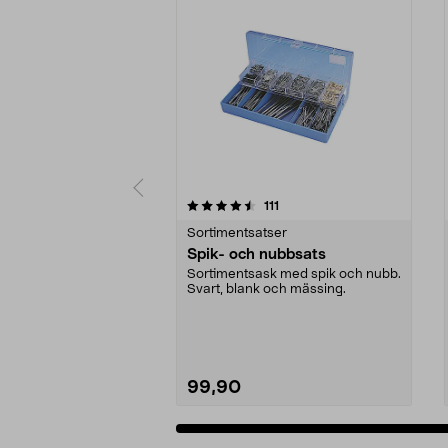
5 av 5 stjärnor
4.5 av 5 stjärnor
recensioner
111
Sortimentsatser
Spik- och nubbsats
Sortimentsask med spik och nubb.
Svart, blank och mässing.
99,90