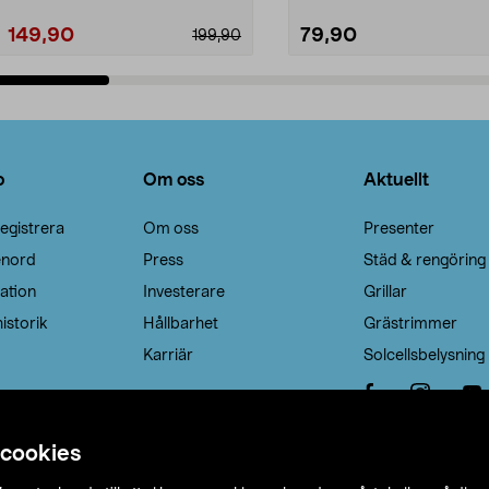
149,90
79,90
199,90
Lägg i varukorg
Lägg i varukorg
o
Om oss
Aktuellt
egistrera
Om oss
Presenter
enord
Press
Städ & rengöring
ation
Investerare
Grillar
istorik
Hållbarhet
Grästrimmer
Karriär
Solcellsbelysning
 cookies