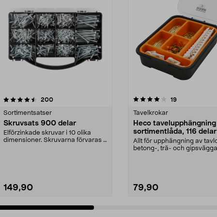
4.0 av 5 stjärnor
recensioner
4.5 av 5 stjärnor
recensioner
200
19
Sortimentsatser
Tavelkrokar
Skruvsats 900 delar
Heco tavelupphängning 
sortimentlåda, 116 delar
Elförzinkade skruvar i 10 olika
dimensioner. Skruvarna förvaras i
Allt för upphängning av tavlo
en praktisk sk...
betong-, trä- och gipsvägga
Heco sortimentväs...
149,90
79,90