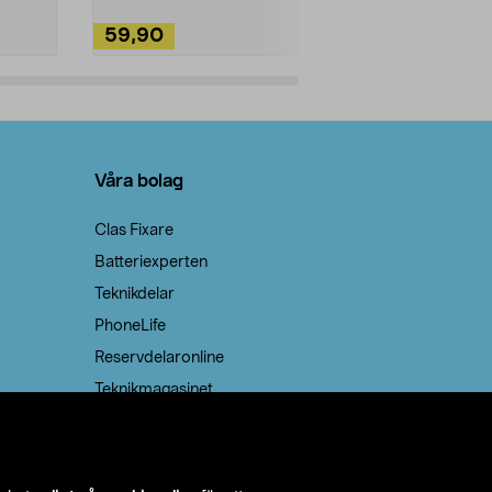
59,90
49,90
Lägg i varukorg
Lägg
Våra bolag
Clas Fixare
Batteriexperten
Teknikdelar
PhoneLife
Reservdelaronline
Teknikmagasinet