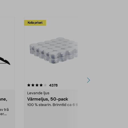
Kolla priset
Multibuy
4.5av 5 stjärnor
recensioner
4.5
4378
2
Levande ljus
Rengöringsm
nne,
Värmeljus, 50-pack
Bikarbonat
100 % stearin. Brinntid ca 6 tim.
Ett allsidigt 
städning och 
v trä
ute. Städa med
er.