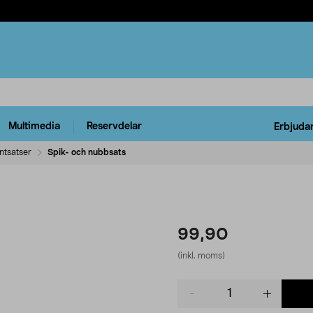
Multimedia
Reservdelar
Erbjuda
ntsatser
Spik- och nubbsats
99,90
(inkl. moms)
Product
quantity