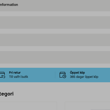
information
Fri retur
Öppet köp
Till valfri butik
365 dagar öppet köp
tegori