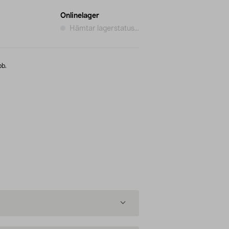
Onlinelager
Hämtar lagerstatus...
bb.