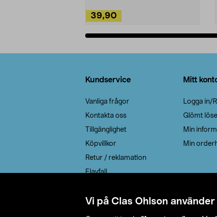
39,90
Lägg i varukorg
Sidfot
Kundservice
Mitt kont
Vanliga frågor
Logga in/R
Kontakta oss
Glömt lös
Tillgänglighet
Min inform
Köpvillkor
Min orderh
Retur / reklamation
Elavfall
Cookie policy
Leveransalternativ
Vi på Clas Ohlson använder