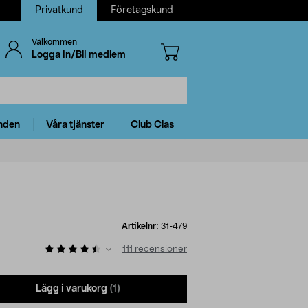
Privatkund
Företagskund
Välkommen
Logga in/Bli medlem
nden
Våra tjänster
Club Clas
Artikelnr:
31-479
111
recensioner
Lägg i varukorg
(1)