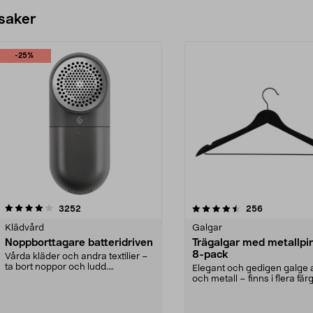
 saker
-25%
4.5av 5 stjärnor
recensioner
4.0av 5 stjärnor
recensioner
3252
256
Klädvård
Galgar
Noppborttagare batteridriven
Trägalgar med metallpi
8-pack
Vårda kläder och andra textilier –
ta bort noppor och ludd.
Elegant och gedigen galge a
Noppborttagaren fräs...
och metall – finns i flera färg
Galge med sv...