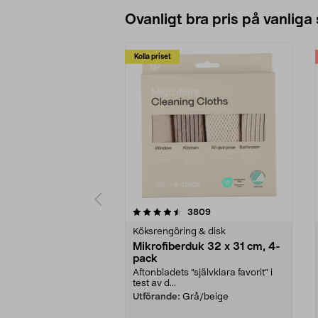
Ovanligt bra pris på vanliga
Kolla priset
5av 5 stjärnor
4.0av 5 stjärnor
recensioner
3809
Köksrengöring & disk
Mikrofiberduk 32 x 31 cm, 4-
pack
Aftonbladets "självklara favorit” i
test av d...
Utförande:
Grå/beige