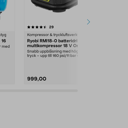
4.5 av 5 stjärnor
recensioner
4.0
29
1
ktyg
Kompressor & tryckluftsverktyg
Kompressor & 
 16
Ryobi RMI18-0 batteridriven
Ryobi batte
multikompressor 18 V One+
minikompre
r med
Snabb uppblåsning med högt
Fyll enkelt på l
tryck – upp till 160 psi/11 bar (509
och bildäck. 
l/min). Ryobi RM...
effektiv miniko
999,00
599,00