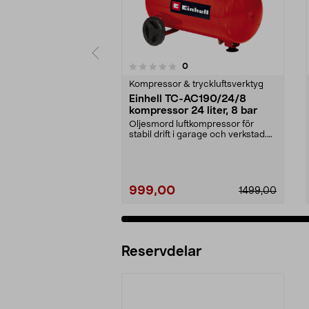
4.5 av 5 stjärnor
recensioner
0
0 av 5 stjärnor
Kompressor & tryckluftsverktyg
Einhell TC-AC190/24/8
kompressor 24 liter, 8 bar
Oljesmord luftkompressor för
stabil drift i garage och verkstad.
Einhell TC-AC 1...
999,00
1499,00
Reservdelar