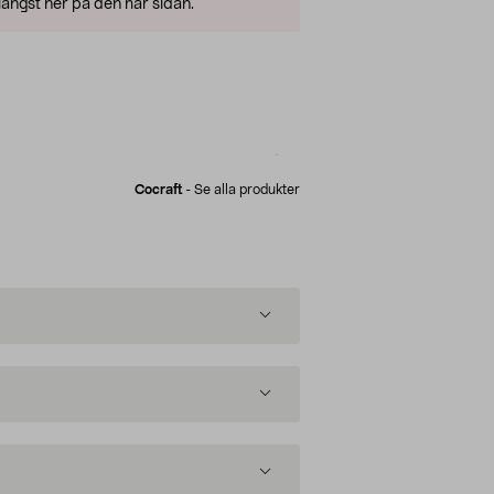
ängst ner på den här sidan.
Cocraft
-
Se alla produkter