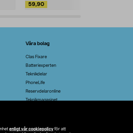
59,90
49,90
Lägg i varukorg
Lägg
Våra bolag
Clas Fixare
Batteriexperten
Teknikdelar
PhoneLife
Reservdelaronline
Teknikmagasinet
enhet
enligt vår cookiepolicy
för att