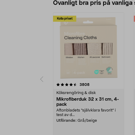
Ovanligt bra pris på vanliga
Kolla priset
5av 5 stjärnor
4.0av 5 stjärnor
recensioner
3808
Köksrengöring & disk
Mikrofiberduk 32 x 31 cm, 4-
pack
Aftonbladets "självklara favorit” i
test av d...
Utförande:
Grå/beige