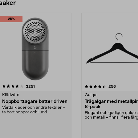
 saker
-25%
4.5av 5 stjärnor
recensioner
4.0av 5 stjärnor
recensioner
3251
256
Klädvård
Galgar
Noppborttagare batteridriven
Trägalgar med metallpi
8-pack
Vårda kläder och andra textilier –
ta bort noppor och ludd.
Elegant och gedigen galge a
Noppborttagaren fräs...
och metall – finns i flera färg
Galge med sv...