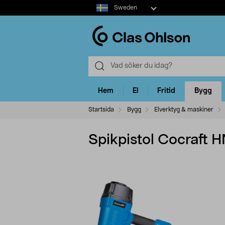
Select
Sweden
market
Hem
El
Fritid
Bygg
Startsida
Bygg
Elverktyg & maskiner
Spikpistol Cocraft 