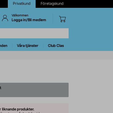
Privatkund
Företagskund
Välkommen
Logga in/Bli medlem
nden
Våra tjänster
Club Clas
t
er
liknande produkter.