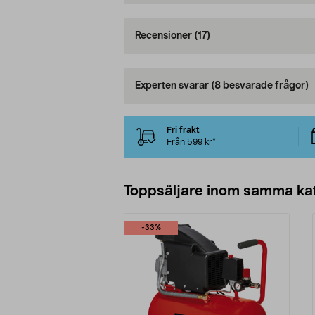
Recensioner
(17)
Experten svarar
(8 besvarade frågor)
Fri frakt
Från 599 kr*
Toppsäljare inom samma ka
-33%