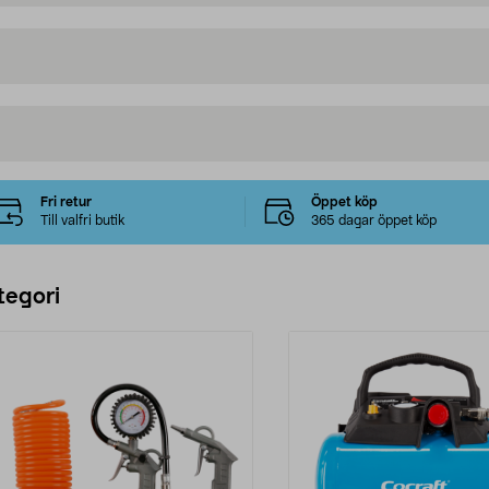
Fri retur
Öppet köp
Till valfri butik
365 dagar öppet köp
tegori