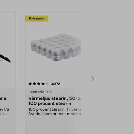
Kolla priset
Multibuy
4.5av 5 stjärnor
recensioner
4.5
4378
2
Levande ljus
Rengöringsm
nne,
Värmeljus stearin, 50-pack,
Bikarbonat
100 procent stearin
Ett allsidigt 
städning och 
v trä
100 procent stearin. Tillverkade i
ute. Städa med
er.
Sverige som brinner med en
vacker och sotfri ...