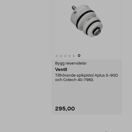
recensioner
0
0 av 5 stjärnor
Bygg reservdelar
Ventil
Tillhörande spikpistol Aplus S-90D
och Cotech 40-7982.
295,00
Lägg i varukorg