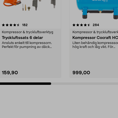
4.5 av 5 stjärnor
recensioner
4.5 av 5 stjärnor
recensioner
182
284
Kompressor & tryckluftsverktyg
Kompressor & tryckluftsver
Tryckluftssats 6 delar
Kompressor Cocraft HC
Ansluts enkelt till kompressorn.
Liten behändig kompressso
Perfekt för pumpning av däck
hög kraft och låg vikt. För
m.m. Blåspistol, l...
användning med små oc...
159,90
999,00