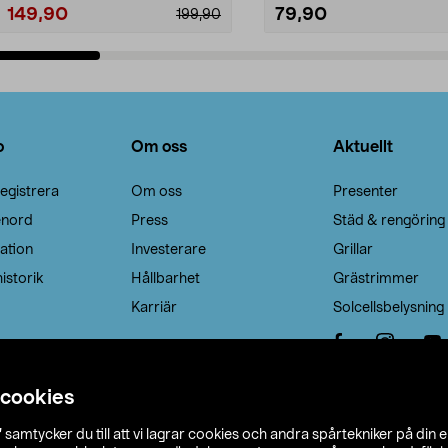
149,90
79,90
199,90
Lägg i varukorg
Lägg i varukorg
o
Om oss
Aktuellt
egistrera
Om oss
Presenter
enord
Press
Städ & rengöring
ation
Investerare
Grillar
istorik
Hållbarhet
Grästrimmer
Karriär
Solcellsbelysning
 cookies
”
samtycker du till att vi lagrar cookies och andra spårtekniker på din 