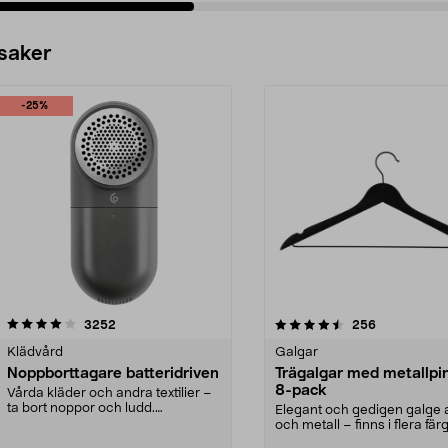
 saker
-25%
4.5av 5 stjärnor
recensioner
4.0av 5 stjärnor
recensioner
3252
256
Klädvård
Galgar
Noppborttagare batteridriven
Trägalgar med metallpi
8-pack
Vårda kläder och andra textilier –
ta bort noppor och ludd.
Elegant och gedigen galge a
Noppborttagaren fräs...
och metall – finns i flera färg
Galge med sv...