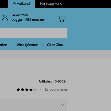
Privatkund
Företagskund
Välkommen
Logga in/Bli medlem
nden
Våra tjänster
Club Clas
Artikelnr:
40-9562-1
12
recensioner