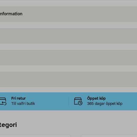
information
Fri retur
Öppet köp
Till valfri butik
365 dagar öppet köp
tegori