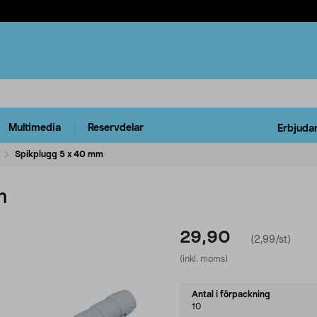
Multimedia
Reservdelar
Erbjuda
Spikplugg 5 x 40 mm
m
29,90
(2,99/st)
(inkl. moms)
Select
Antal i förpackning
variant
10