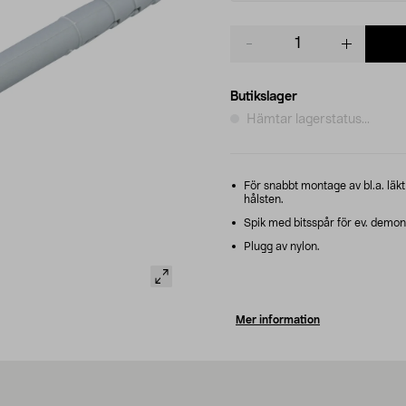
Product
quantity
Butikslager
Hämtar lagerstatus...
För snabbt montage av bl.a. läk
hålsten.
Spik med bitsspår för ev. demon
Plugg av nylon.
Mer information