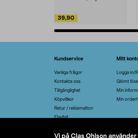
39,90
Lägg i varukorg
Sidfot
Kundservice
Mitt kont
Vanliga frågor
Logga in/R
Kontakta oss
Glömt lös
Tillgänglighet
Min inform
Köpvillkor
Min orderh
Retur / reklamation
Elavfall
Cookie policy
Leveransalternativ
Vi på Clas Ohlson använder