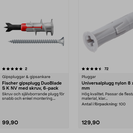
4.5 av 5 stjärnor
recensioner
4.5 av 5 stjärnor
recensioner
2
72
Gipspluggar & gipsankare
Pluggar
Fischer gipsplugg DuoBlade
Universalplugg nylon 8 
S K NV med skruv, 6-pack
mm
Skruv och självborrande plugg för
Hög kvalitet. Passar de flest
snabb och enkel montering.
material, klar...
Fischer DuoBlade S ...
Antal i förpackning:
100
99,90
129,90