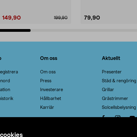
149,90
79,90
199,90
Lägg i varukorg
Lägg i varukorg
o
Om oss
Aktuellt
egistrera
Om oss
Presenter
enord
Press
Städ & rengöring
ation
Investerare
Grillar
istorik
Hållbarhet
Grästrimmer
Karriär
Solcellsbelysning
 cookies