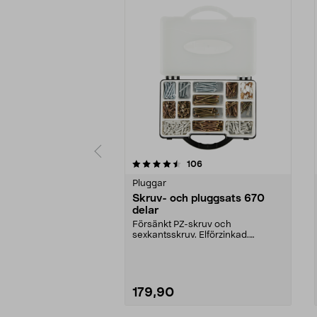
5 av 5 stjärnor
5.0 av 5 stjärnor
recensioner
106
Pluggar
Skruv- och pluggsats 670
delar
Försänkt PZ-skruv och
sexkantsskruv. Elförzinkad.
Plastplugg och täckbrickor. 67...
179,90