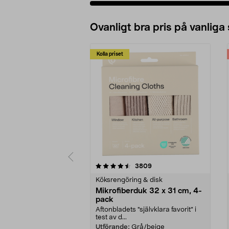
Ovanligt bra pris på vanliga
Kolla priset
5av 5 stjärnor
4.0av 5 stjärnor
recensioner
3809
Köksrengöring & disk
Mikrofiberduk 32 x 31 cm, 4-
pack
Aftonbladets "självklara favorit” i
test av d...
Utförande:
Grå/beige