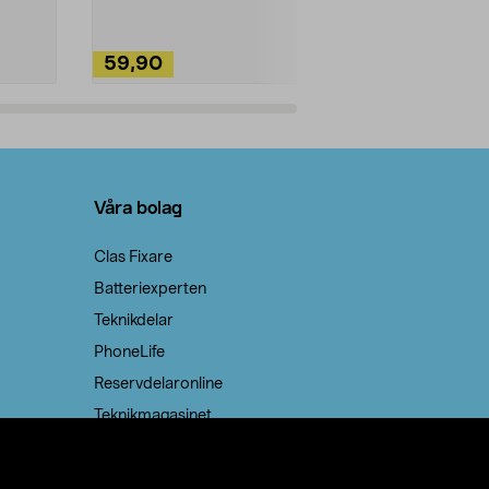
59,90
49,90
Lägg i varukorg
Lägg
Våra bolag
Clas Fixare
Batteriexperten
Teknikdelar
PhoneLife
Reservdelaronline
Teknikmagasinet