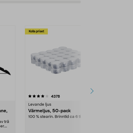
Kolla priset
Multibuy
4.5av 5 stjärnor
recensioner
4.5
4378
2
Levande ljus
Rengöringsm
nne,
Värmeljus, 50-pack
Bikarbonat
100 % stearin. Brinntid ca 6 tim.
Ett allsidigt 
städning och 
v trä
ute. Städa med
er.