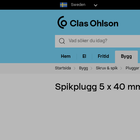
Select
Sweden
market
Hem
El
Fritid
Bygg
Startsida
Bygg
Skruv & spik
Pluggar
Spikplugg 5 x 40 m