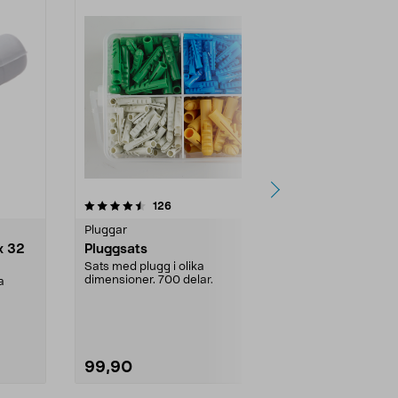
4.0 av 5 stjärnor
recensioner
4.5
126
3
Pluggar
Gipspluggar 
x 32
Pluggsats
Gipsankare
Sats med plugg i olika
För lätta mont
dimensioner. 700 delar.
gipsskivor. Sn
a
99,90
49,90