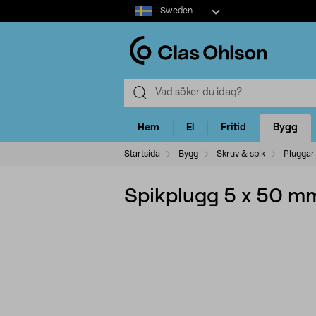
Select
Sweden
market
Hem
El
Fritid
Bygg
Startsida
Bygg
Skruv & spik
Pluggar
Spikplugg 5 x 50 m