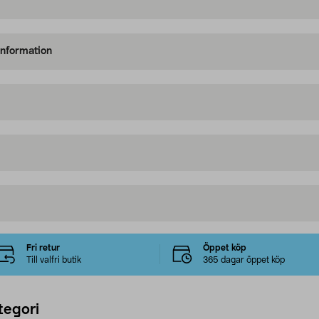
information
Fri retur
Öppet köp
Till valfri butik
365 dagar öppet köp
tegori