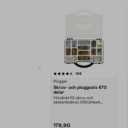
5 av 5 stjärnor
5.0 av 5 stjärnor
recensioner
106
Pluggar
Skruv- och pluggsats 670
delar
Försänkt PZ-skruv och
sexkantsskruv. Elförzinkad.
Plastplugg och täckbrickor. 67...
179,90