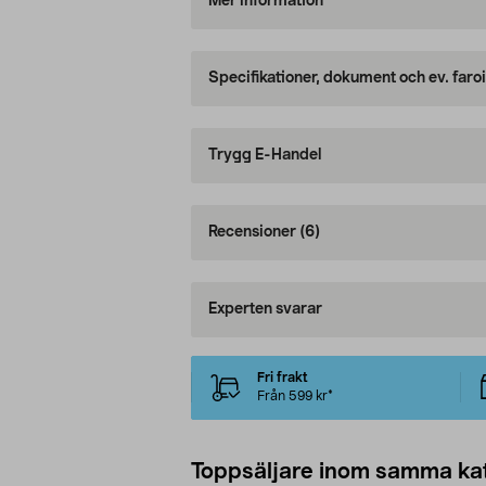
Mer information
Specifikationer, dokument och ev. faro
Trygg E-Handel
Recensioner
(6)
Experten svarar
Fri frakt
Från 599 kr*
Toppsäljare inom samma ka