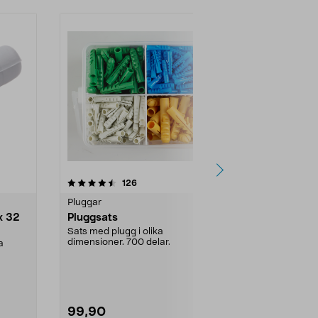
4.5 av 5 stjärnor
recensioner
4.0
126
2
Pluggar
Sortimentsat
x 32
Pluggsats
Heco sorti
nylon, 100 
Sats med plugg i olika
dimensioner. 700 delar.
a
Nylonpluggar 
säker fastsät
sortimentsats 
99,90
79,90