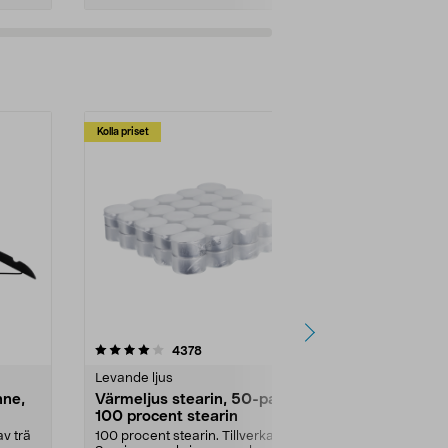
Kolla priset
Multibuy
4.5av 5 stjärnor
recensioner
4.5
4378
2
Levande ljus
Rengöringsm
nne,
Värmeljus stearin, 50-pack,
Bikarbonat
100 procent stearin
Ett allsidigt 
städning och 
v trä
100 procent stearin. Tillverkade i