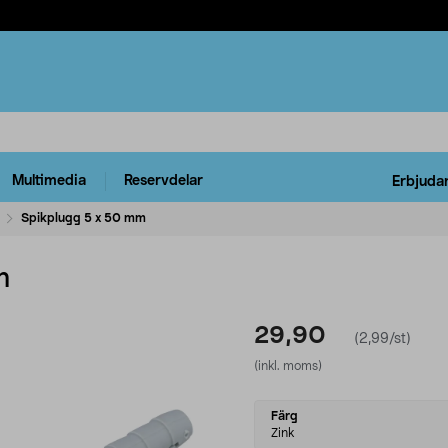
Multimedia
Reservdelar
Erbjuda
Spikplugg 5 x 50 mm
m
29,90
(2,99/st)
(inkl. moms)
Select
Färg
variant
Zink