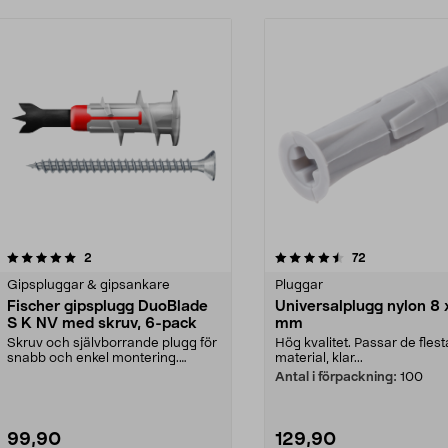
4.5 av 5 stjärnor
recensioner
4.5 av 5 stjärnor
recensioner
2
72
Gipspluggar & gipsankare
Pluggar
Fischer gipsplugg DuoBlade
Universalplugg nylon 8 
S K NV med skruv, 6-pack
mm
Skruv och självborrande plugg för
Hög kvalitet. Passar de flest
snabb och enkel montering.
material, klar...
Fischer DuoBlade S ...
Antal i förpackning:
100
99,90
129,90