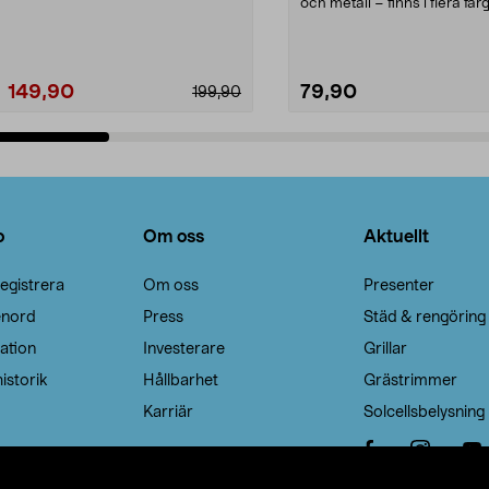
Noppborttagaren fräs...
och metall – finns i flera färg
Galge med sv...
149,90
79,90
199,90
Lägg i varukorg
Lägg i varukorg
o
Om oss
Aktuellt
egistrera
Om oss
Presenter
enord
Press
Städ & rengöring
ation
Investerare
Grillar
istorik
Hållbarhet
Grästrimmer
Karriär
Solcellsbelysning