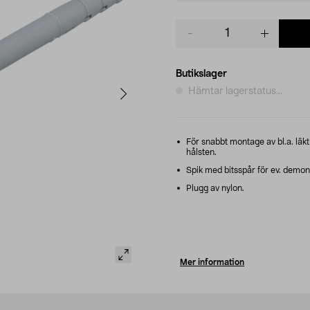
Product
quantity
Butikslager
Hämtar lagerstatus...
För snabbt montage av bl.a. läk
hålsten.
Spik med bitsspår för ev. demon
Plugg av nylon.
Mer information