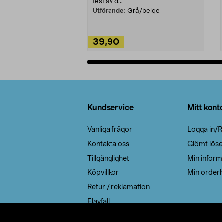
test av d...
Utförande:
Grå/beige
39,90
Lägg i varukorg
Sidfot
Kundservice
Mitt kont
Vanliga frågor
Logga in/R
Kontakta oss
Glömt lös
Tillgänglighet
Min inform
Köpvillkor
Min orderh
Retur / reklamation
Elavfall
Cookie policy