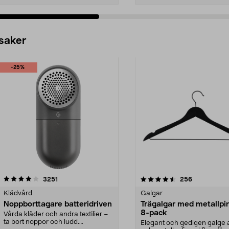
 saker
-25%
4.5av 5 stjärnor
recensioner
4.0av 5 stjärnor
recensioner
3251
256
Klädvård
Galgar
Noppborttagare batteridriven
Trägalgar med metallpi
8-pack
Vårda kläder och andra textilier –
ta bort noppor och ludd.
Elegant och gedigen galge a