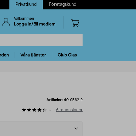
Privatkund
Företagskund
Välkommen
Logga in/Bli medlem
nden
Våra tjänster
Club Clas
Artikelnr:
40-9562-2
6
recensioner