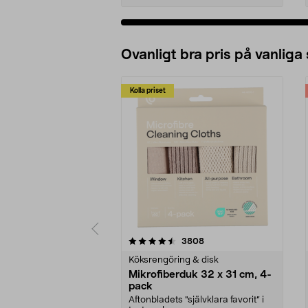
Ovanligt bra pris på vanliga
Kolla priset
5av 5 stjärnor
4.0av 5 stjärnor
recensioner
3808
Köksrengöring & disk
Mikrofiberduk 32 x 31 cm, 4-
pack
Aftonbladets "självklara favorit” i