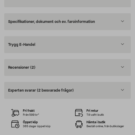
Specifikationer, dokument och ev. faroinformation
Trygg E-Handel
Recensioner
(2)
Experten svarar
(2 besvarade frågor)
Fri frakt
Fri retur
Från 599 kr*
Till valfri butik
Öppet köp
Hämta i butik
365 dagar öppet köp
Beställ online, från butikslager