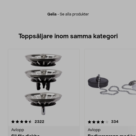
Gelia
-
Se alla produkter
Toppsäljare inom samma kategori
4.0 av 5 stjärnor
recensioner
4.5 av 5 stjärnor
recension
2322
334
Avlopp
Avlopp