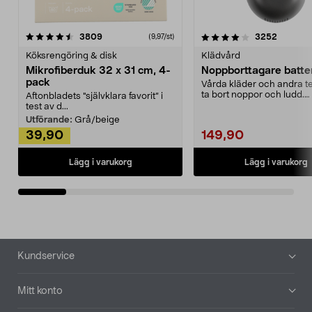
4.0av 5 stjärnor
recensioner
4.5av 5 stjärnor
recensio
3809
3252
(9,97/st)
Köksrengöring & disk
Klädvård
Mikrofiberduk 32 x 31 cm, 4-
Noppborttagare batter
pack
Vårda kläder och andra tex
ta bort noppor och ludd.
Aftonbladets "självklara favorit” i
Noppborttagaren fräs...
test av d...
Utförande:
Grå/beige
39,90
149,90
Lägg i varukorg
Lägg i varukorg
Sidfot
Kundservice
Mitt konto