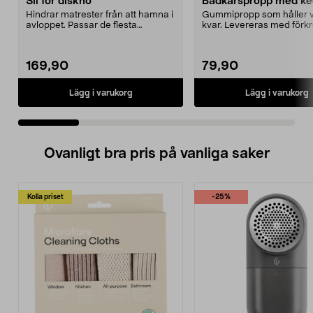
Sil för diskho
Badkarspropp med ke
Hindrar matrester från att hamna i
Gummipropp som håller v
avloppet. Passar de flesta
kvar. Levereras med för
diskbänkar. Rostfr...
kulkedja med sugprop...
169,90
79,90
Lägg i varukorg
Lägg i varukorg
Ovanligt bra pris på vanliga saker
Kolla priset
-25%