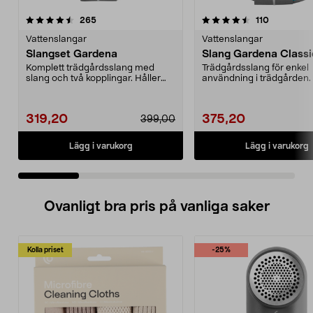
4.5 av 5 stjärnor
recensioner
4.5 av 5 stjärnor
recensione
265
110
Vattenslangar
Vattenslangar
Slangset Gardena
Slang Gardena Class
Komplett trädgårdsslang med
Trädgårdsslang för enkel
slang och två kopplingar. Håller
användning i trädgården. 
formen - inget vatt...
formen - inget vattenst...
319,20
375,20
399,00
Lägg i varukorg
Lägg i varukorg
Ovanligt bra pris på vanliga saker
Kolla priset
-25%