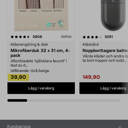
4.0av 5 stjärnor
recensioner
4.5av 5 stjärnor
recensio
3808
3251
(9,97/st)
Köksrengöring & disk
Klädvård
Mikrofiberduk 32 x 31 cm, 4-
Noppborttagare batter
pack
Vårda kläder och andra tex
ta bort noppor och ludd.
Aftonbladets "självklara favorit” i
Noppborttagaren fräs...
test av d...
Utförande:
Grå/beige
39,90
149,90
Lägg i varukorg
Lägg i varukorg
Sidfot
Kundservice