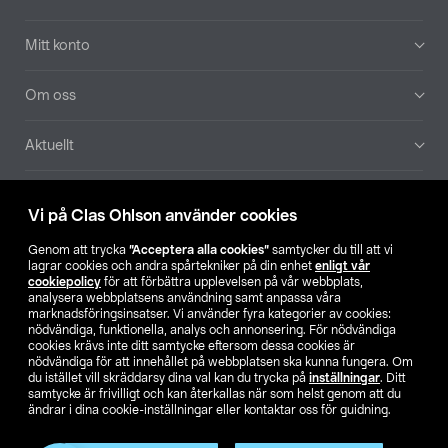
Mitt konto
Om oss
Aktuellt
Våra bolag
Vi på Clas Ohlson använder cookies
Hitta butik
Genom att trycka
”Acceptera alla cookies”
samtycker du till att vi
lagrar cookies och andra spårtekniker på din enhet
enligt vår
cookiepolicy
för att förbättra upplevelsen på vår webbplats,
SE
NO
FI
analysera webbplatsens användning samt anpassa våra
marknadsföringsinsatser. Vi använder fyra kategorier av cookies:
nödvändiga, funktionella, analys och annonsering. För nödvändiga
cookies krävs inte ditt samtycke eftersom dessa cookies är
nödvändiga för att innehållet på webbplatsen ska kunna fungera. Om
du istället vill skräddarsy dina val kan du trycka på
inställningar
. Ditt
samtycke är frivilligt och kan återkallas när som helst genom att du
ändrar i dina cookie-inställningar eller kontaktar oss för guidning.
Köpvillkor
Privacy statement
Klubbvillkor
För företag
Ändra till priser exklusive moms