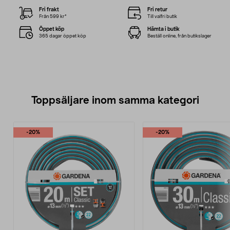
Fri frakt
Fri retur
Från 599 kr*
Till valfri butik
Öppet köp
Hämta i butik
365 dagar öppet köp
Beställ online, från butikslager
Toppsäljare inom samma kategori
-20%
-20%