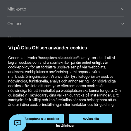
Mitt konto
Om oss
Aktuellt
Vi på Clas Ohlson använder cookies
Våra bolag
Genom att trycka
”Acceptera alla cookies”
samtycker du till att vi
lagrar cookies och andra spårtekniker på din enhet
enligt vår
Hitta butik
cookiepolicy
för att förbättra upplevelsen på vår webbplats,
analysera webbplatsens användning samt anpassa våra
marknadsföringsinsatser. Vi använder fyra kategorier av cookies:
nödvändiga, funktionella, analys och annonsering. För nödvändiga
SE
NO
FI
cookies krävs inte ditt samtycke eftersom dessa cookies är
nödvändiga för att innehållet på webbplatsen ska kunna fungera. Om
du istället vill skräddarsy dina val kan du trycka på
inställningar
. Ditt
samtycke är frivilligt och kan återkallas när som helst genom att du
ändrar i dina cookie-inställningar eller kontaktar oss för guidning.
Acceptera alla cookies
Avvisa alla
Köpvillkor
Privacy statement
Klubbvillkor
För företag
Inställningar
Ändra till priser exklusive moms