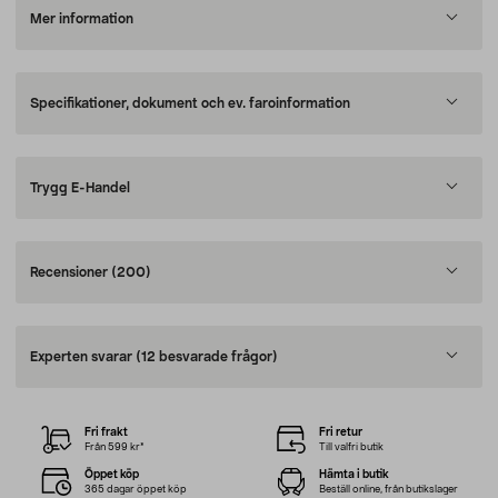
Mer information
Specifikationer, dokument och ev. faroinformation
Trygg E-Handel
Recensioner
(200)
Experten svarar
(12 besvarade frågor)
Fri frakt
Fri retur
Från 599 kr*
Till valfri butik
Öppet köp
Hämta i butik
365 dagar öppet köp
Beställ online, från butikslager