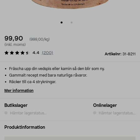
99,90
(999,00/kg)
(inkl. moms)
4.4
(
200
)
Artikelnr:
31-8211
Fräscha upp din vedspis eller kamin så den blir som ny.
Gammalt recept med bara naturliga råvaror.
Räcker till ca 4 strykningar.
Mer information
Butikslager
Onlinelager
Hämtar lagerstatus...
Hämtar lagerstatus...
Produktinformation