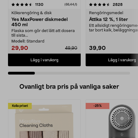
4.5 av 5 stjärnor
recensioner
4.5 av 5 stjärnor
recensio
1130
2828
(66,44/l)
Köksrengöring & disk
Rengöringsmedel
Yes MaxPower diskmedel
Ättika 12 %, 1 liter
450 ml
Ett allsidigt rengöringsm
tar bort kalk, beläggninga
Flaska som gör det lätt att dosera
neutraliserar ...
till sista...
Modell:
Standard
29,90
39,90
49,90
Lägg i varukorg
Lägg i varukorg
Ovanligt bra pris på vanliga saker
Kolla priset
-25%