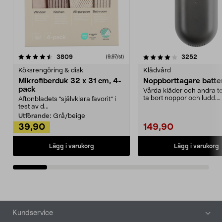
4.0av 5 stjärnor
recensioner
4.5av 5 stjärnor
recensio
3809
3252
(9,97/st)
Köksrengöring & disk
Klädvård
Mikrofiberduk 32 x 31 cm, 4-
Noppborttagare batter
pack
Vårda kläder och andra tex
ta bort noppor och ludd.
Aftonbladets "självklara favorit” i
Noppborttagaren fräs...
test av d...
Utförande:
Grå/beige
39,90
149,90
Lägg i varukorg
Lägg i varukorg
Sidfot
Kundservice