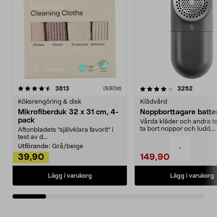
4.0av 5 stjärnor
recensioner
4.5av 5 stjärnor
recensio
3813
3252
(9,97/st)
Köksrengöring & disk
Klädvård
Mikrofiberduk 32 x 31 cm, 4-
Noppborttagare batter
pack
Vårda kläder och andra tex
ta bort noppor och ludd.
Aftonbladets "självklara favorit” i
Noppborttagaren fräs...
test av d...
Utförande:
Grå/beige
-
39,90
149,90
Lägg i varukorg
Lägg i varukorg