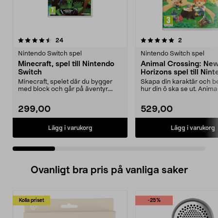
5.0 av 5 stjärnor
recensioner
5.0 av 5 stjärnor
recensioner
24
2
Nintendo Switch spel
Nintendo Switch spel
Minecraft, spel till Nintendo
Animal Crossing: Ne
Switch
Horizons spel till Nin
Switch
Minecraft, spelet där du bygger
Skapa din karaktär och 
med block och går på äventyr.
hur din ö ska se ut. Anima
Utforska världar o...
Crossing: New Horizons...
299,00
529,00
Lägg i varukorg
Lägg i varukorg
Ovanligt bra pris på vanliga saker
Kolla priset
-25%