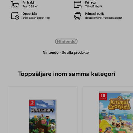
Fri frakt
Fri retur
Från 599 kr*
Till valfri butik
Öppet köp
Hämta i butik
365 dagar öppet köp
Beställ online, från butikslager
Nintendo
-
Se alla produkter
Toppsäljare inom samma kategori