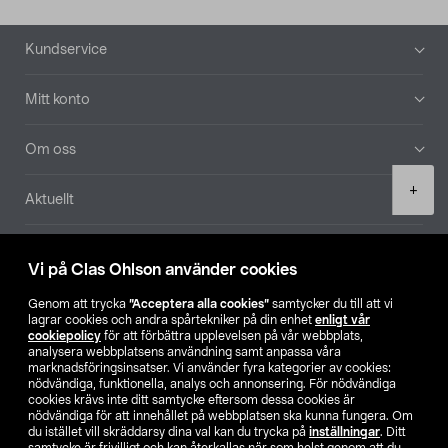
Sidfot
Kundservice
Mitt konto
Om oss
Product
+
Aktuellt
quantity
Våra bolag
Vi på Clas Ohlson använder cookies
Hitta butik
Genom att trycka
”Acceptera alla cookies”
samtycker du till att vi
lagrar cookies och andra spårtekniker på din enhet
enligt vår
cookiepolicy
för att förbättra upplevelsen på vår webbplats,
SE
NO
FI
analysera webbplatsens användning samt anpassa våra
marknadsföringsinsatser. Vi använder fyra kategorier av cookies:
nödvändiga, funktionella, analys och annonsering. För nödvändiga
cookies krävs inte ditt samtycke eftersom dessa cookies är
nödvändiga för att innehållet på webbplatsen ska kunna fungera. Om
du istället vill skräddarsy dina val kan du trycka på
inställningar
. Ditt