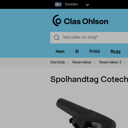
Select
Sweden
market
Hem
El
Fritid
Bygg
Startsida
Reservdelar
Reservdelar 2
Spolhandtag Cotec