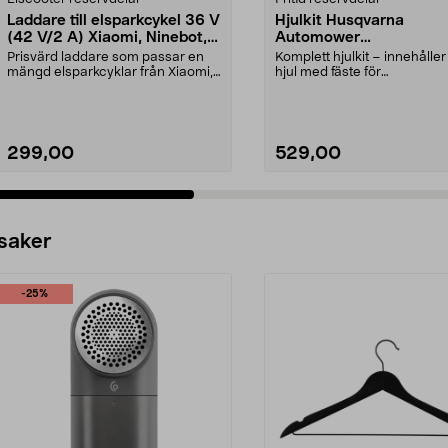
Laddare till elsparkcykel 36 V
Hjulkit Husqvarna
(42 V/2 A) Xiaomi, Ninebot,
Automower
E-Way m.fl.
R4/305/310/315/405X
Prisvärd laddare som passar en
Komplett hjulkit – innehåller 
mängd elsparkcyklar från Xiaomi,
hjul med fäste för
Ninebot och E-Wa...
robotgräsklippare. Framhjul.
299,00
529,00
 saker
-25%