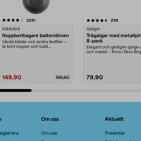
4.5av 5 stjärnor
recensioner
4.0av 5 stjärnor
recensioner
3251
256
Klädvård
Galgar
Noppborttagare batteridriven
Trägalgar med metallpi
8-pack
Vårda kläder och andra textilier –
ta bort noppor och ludd.
Elegant och gedigen galge a
Noppborttagaren fräs...
och metall – finns i flera färg
Galge med sv...
149,90
79,90
199,90
Lägg i varukorg
Lägg i varukorg
o
Om oss
Aktuellt
egistrera
Om oss
Presenter