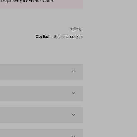
ängst ner på den här sidan.
Co/tech
-
Se alla produkter