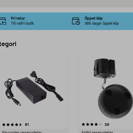
Fri retur
Öppet köp
Till valfri butik
365 dagar öppet köp
tegori
4.0 av 5 stjärnor
recensioner
4.5 av 5 stjärnor
recensioner
61
39
Elscooter reservdelar
Fritid reservdelar