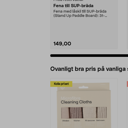
Fena till SUP-bräda
Fena med låskil till SUP-bräda
(Stand Up Paddle Board): 31-
974331-2059, E11 Pass...
149,00
Ovanligt bra pris på vanliga
Kolla priset