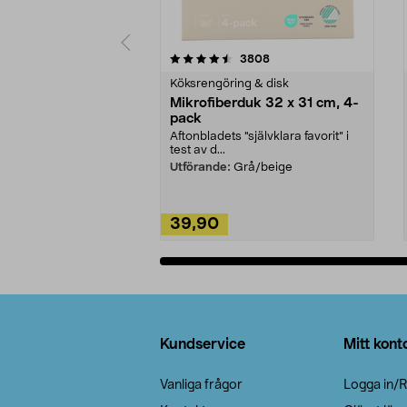
5av 5 stjärnor
4.0av 5 stjärnor
recensioner
3808
Köksrengöring & disk
Mikrofiberduk 32 x 31 cm, 4-
pack
Aftonbladets "självklara favorit” i
test av d...
Utförande:
Grå/beige
39,90
Lägg i varukorg
Sidfot
Kundservice
Mitt kont
Vanliga frågor
Logga in/R