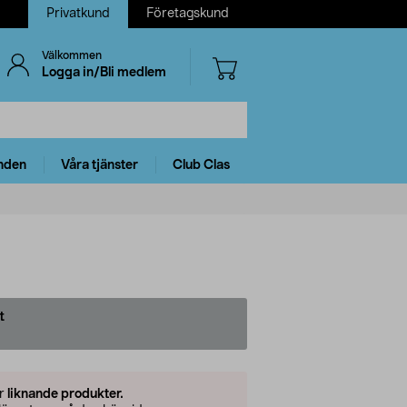
Privatkund
Företagskund
Välkommen
Logga in/Bli medlem
nden
Våra tjänster
Club Clas
t
er
liknande produkter.