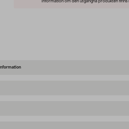
Information om den utgångna produkten finns l
information