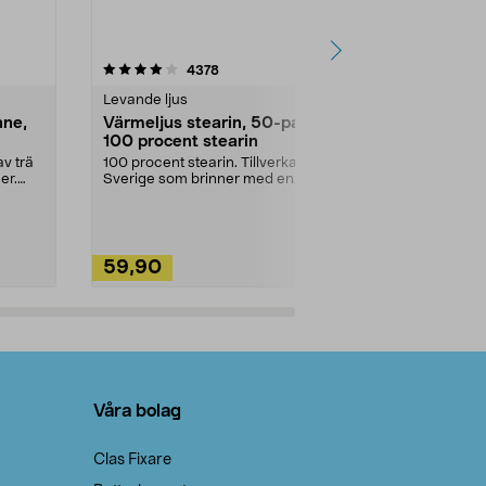
4.5av 5 stjärnor
recensioner
4.5
4378
2
Levande ljus
Rengöringsm
nne,
Värmeljus stearin, 50-pack,
Bikarbonat
100 procent stearin
Ett allsidigt 
städning och 
v trä
100 procent stearin. Tillverkade i
ute. Städa med
er.
Sverige som brinner med en
vacker och sotfri ...
59,90
49,90
Lägg i varukorg
Lägg
Våra bolag
Clas Fixare