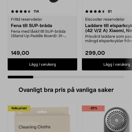
4.5 av 5 stjärnor
recensioner
4.5 av 5 stjärnor
recensioner
114
61
Fritid reservdelar
Elscooter reservdelar
Fena till SUP-bräda
Laddare till elsparkcy
(42 V/2 A) Xiaomi, Ni
Fena med låskil till SUP-bräda
E-Way m.fl.
(Stand Up Paddle Board): 31-
Prisvärd laddare som pas
974331-2059, E11 Pass...
mängd elsparkcyklar från
Ninebot och E-Wa...
149,00
299,00
Lägg i varukorg
Lägg i varukorg
Ovanligt bra pris på vanliga saker
Kolla priset
-25%