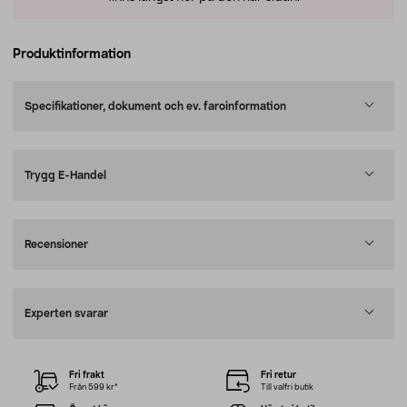
Produktinformation
Specifikationer, dokument och ev. faroinformation
Trygg E-Handel
Recensioner
Experten svarar
Fri frakt
Fri retur
Från 599 kr*
Till valfri butik