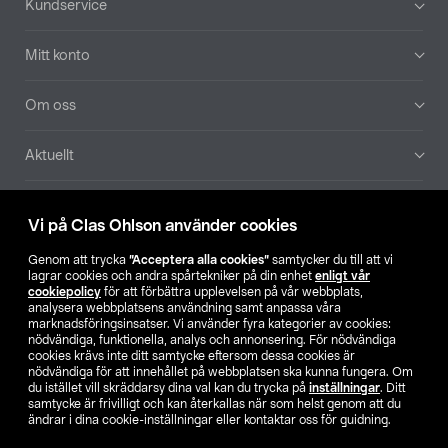
Kundservice
Mitt konto
Om oss
Aktuellt
Våra bolag
Vi på Clas Ohlson använder cookies
Hitta butik
Genom att trycka
”Acceptera alla cookies”
samtycker du till att vi
lagrar cookies och andra spårtekniker på din enhet
enligt vår
cookiepolicy
för att förbättra upplevelsen på vår webbplats,
SE
NO
FI
analysera webbplatsens användning samt anpassa våra
marknadsföringsinsatser. Vi använder fyra kategorier av cookies:
nödvändiga, funktionella, analys och annonsering. För nödvändiga
cookies krävs inte ditt samtycke eftersom dessa cookies är
nödvändiga för att innehållet på webbplatsen ska kunna fungera. Om
du istället vill skräddarsy dina val kan du trycka på
inställningar
. Ditt
samtycke är frivilligt och kan återkallas när som helst genom att du
ändrar i dina cookie-inställningar eller kontaktar oss för guidning.
Köpvillkor
Privacy statement
Klubbvillkor
För företag