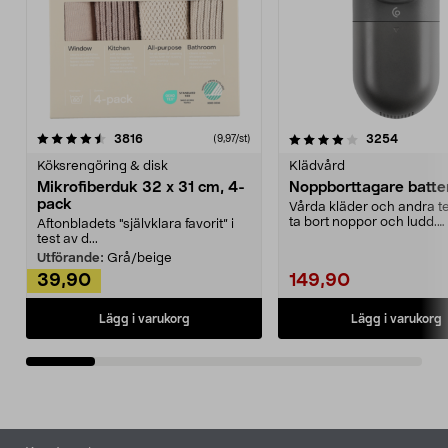
4.0av 5 stjärnor
recensioner
4.5av 5 stjärnor
recensio
3816
3254
(9,97/st)
Köksrengöring & disk
Klädvård
Mikrofiberduk 32 x 31 cm, 4-
Noppborttagare batter
pack
Vårda kläder och andra tex
ta bort noppor och ludd.
Aftonbladets "självklara favorit” i
Noppborttagaren fräs...
test av d...
Utförande:
Grå/beige
39,90
149,90
Lägg i varukorg
Lägg i varukorg
Sidfot