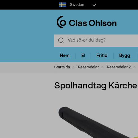
Select
Sweden
market
Hem
El
Fritid
Bygg
Startsida
Reservdelar
Reservdelar 2
Spolhandtag Kärcher