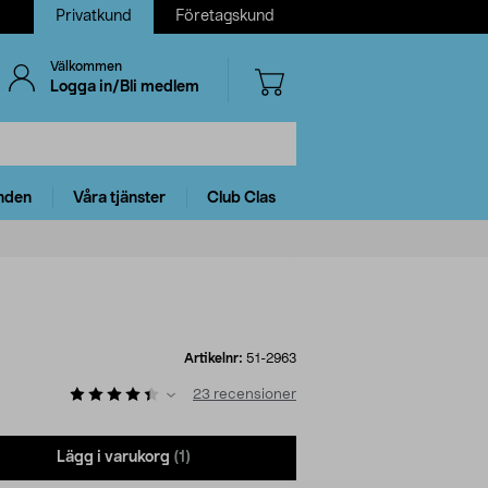
Privatkund
Företagskund
Välkommen
Logga in/Bli medlem
nden
Våra tjänster
Club Clas
Artikelnr:
51-2963
23
recensioner
Lägg i varukorg
(1)