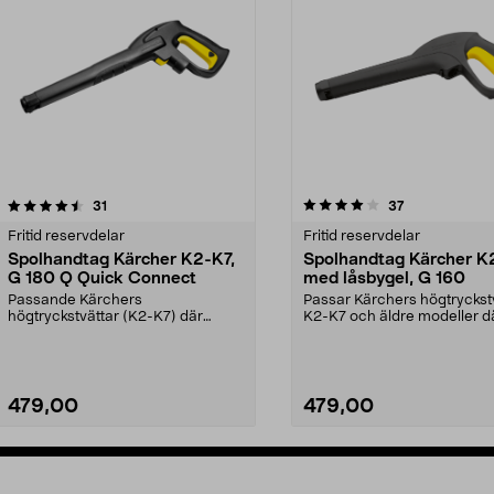
4.0av 5 stjärnor
recensioner
4.0av 5 stjärnor
recensioner
31
37
Fritid reservdelar
Fritid reservdelar
Spolhandtag Kärcher K2-K7,
Spolhandtag Kärcher K
G 180 Q Quick Connect
med låsbygel, G 160
Passande Kärchers
Passar Kärchers högtryckst
högtryckstvättar (K2-K7) där
K2-K7 och äldre modeller d
slangen låses med snabbkoppling
slangen låses med ...
i...
479,00
479,00
Lägg i varukorg
Lägg i varukorg