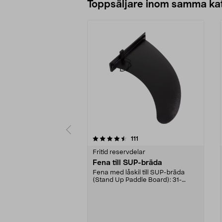
Toppsäljare inom samma ka
5 av 5 stjärnor
4.5 av 5 stjärnor
recensioner
111
Fritid reservdelar
Fena till SUP-bräda
Fena med låskil till SUP-bräda
(Stand Up Paddle Board): 31-
974331-2059, E11 Pass...