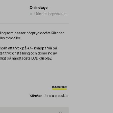
Onlinelager
Hämtar lagerstatus...
ng som passar högtryckstvätt Kärcher
lus modeller.
enom att tryck på +/– knapparna på
lt tryckinställning och dosering av
ligt på handtagets LCD-display.
Kärcher
-
Se alla produkter