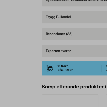
Specifikationer, dokument och ev. faro
Trygg E-Handel
Recensioner
(23)
Experten svarar
Fri frakt
Från 599 kr*
Kompletterande produkter i