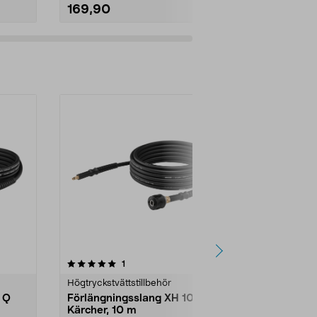
169,90
59,00
4.5av 5 stjärnor
recensioner
4.5
1
9
Högtryckstvättstillbehör
Fritid reservd
 Q
Förlängningsslang XH 10 Q
Vattenfilter
Kärcher, 10 m
högtryckstv