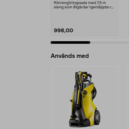
Rörrengöringssats med 7,5 m
slang som åtgärdar igentäppta rör
och avlopp. Söker ...
998,00
Lägg i varukorg
Används med