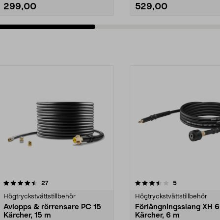
299,00
529,00
3.5av 5 stjärnor
recensioner
5.0av 5 stjärnor
recensioner
27
5
Högtryckstvättstillbehör
Högtryckstvättstillbehör
Avlopps & rörrensare PC 15
Förlängningsslang XH 6
Kärcher, 15 m
Kärcher, 6 m