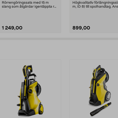
Rörrengöringssats med 15 m
Högkvalitativ förlängningss
slang som åtgärdar igentäppta rör
m, ID 8) till spolhandtag. An
och avlopp. Söker s...
enkelt med...
1 249,00
899,00
Lägg i varukorg
Lägg i varukorg