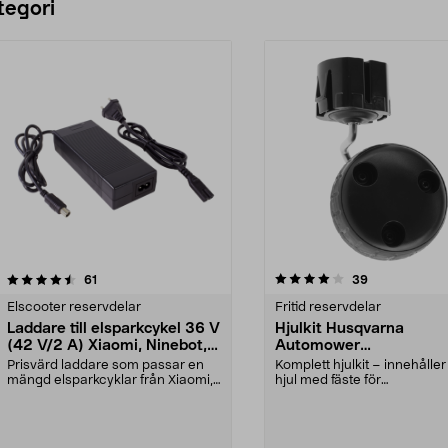
tegori
4.0 av 5 stjärnor
recensioner
4.5 av 5 stjärnor
recensioner
61
39
Elscooter reservdelar
Fritid reservdelar
Laddare till elsparkcykel 36 V
Hjulkit Husqvarna
(42 V/2 A) Xiaomi, Ninebot,
Automower
E-Way m.fl.
R4/305/310/315/405X
Prisvärd laddare som passar en
Komplett hjulkit – innehåller 
mängd elsparkcyklar från Xiaomi,
hjul med fäste för
Ninebot och E-Wa...
robotgräsklippare. Framhjul.