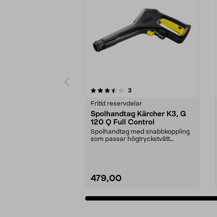
5av 5 stjärnor
4.5av 5 stjärnor
recensioner
3
Fritid reservdelar
Spolhandtag Kärcher K3, G
120 Q Full Control
Spolhandtag med snabbkoppling
som passar högtryckstvätt
Kärcher K3 med Power Con...
479,00
Lägg i varukorg