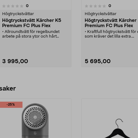
recensioner
recensioner
0
0
0.0 av 5 stjärnor
Högtryckstvättar
Högtryckstvättar
Högtryckstvätt Kärcher K5
Högtryckstvätt Kärcher
Premium FC Plus Flex
Premium FC Plus Flex
• Allroundtvätt för regelbundet
• Kraftfull högtryckstvätt för 
arbete på stora ytor och hårt
som kräver det lilla extra.
sittande smuts.
• Spolhandtag med LCD-dis
• Spolhandtag med LCD-display -
enkelt att reglera trycket.
enkelt att reglera trycket.
• Vattenkyld motor - ger hög
• Vattenkyld motor - hög
prestanda och tystare gång
prestanda och tystare gång.
• Praktiskt 3-i-1 Multi Jet-sp
3 995,00
5 695,00
• 8 m högtrycksslang på vinda.
med enkelt byte av stråltyp.
• Extra smidig slang - enkel att
• Extra smidig och flexibel 1
hantera även i kallare väderlek.
högtrycksslang på vinda.
Se varianter
Se varianter
 saker
-25%