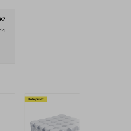
 K7
dig
play -
.
olrör
0 m
Kolla priset
Multibuy