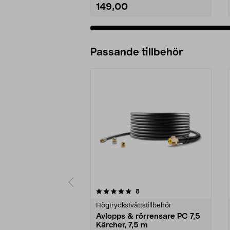
149,00
Passande tillbehör
0av 5 stjärnor
4.5av 5 stjärnor
recensioner
8
Högtryckstvättstillbehör
Avlopps & rörrensare PC 7,5
Kärcher, 7,5 m