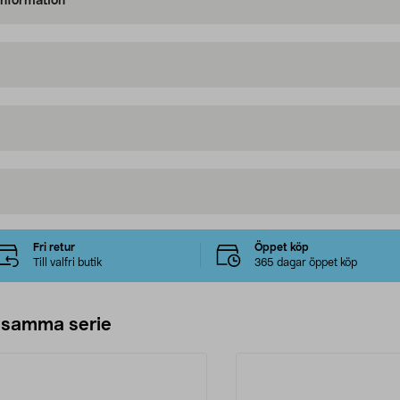
information
Fri retur
Öppet köp
Till valfri butik
365 dagar öppet köp
 samma serie