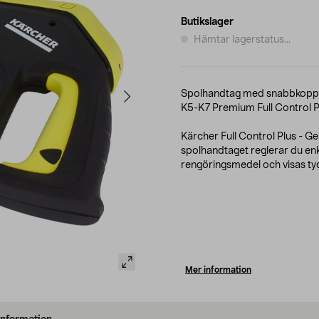
Butikslager
Hämtar lagerstatus...
Spolhandtag med snabbkoppli
K5-K7 Premium Full Control P
Kärcher Full Control Plus - G
spolhandtaget reglerar du enke
rengöringsmedel och visas tyd
Mer information