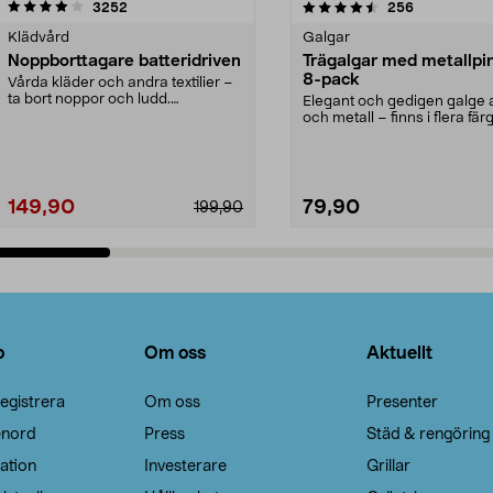
4.5av 5 stjärnor
recensioner
4.0av 5 stjärnor
recensioner
3252
256
Klädvård
Galgar
Noppborttagare batteridriven
Trägalgar med metallpi
8-pack
Vårda kläder och andra textilier –
ta bort noppor och ludd.
Elegant och gedigen galge a
Noppborttagaren fräs...
och metall – finns i flera färg
Galge med sv...
149,90
79,90
199,90
Lägg i varukorg
Lägg i varukorg
o
Om oss
Aktuellt
egistrera
Om oss
Presenter
enord
Press
Städ & rengöring
ation
Investerare
Grillar