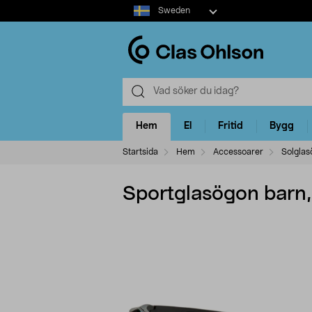
Select
Sweden
market
Hem
El
Fritid
Bygg
Startsida
Hem
Accessoarer
Solglas
Sportglasögon barn, 