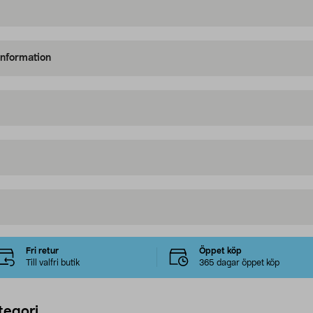
information
Fri retur
Öppet köp
Till valfri butik
365 dagar öppet köp
tegori