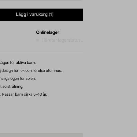
Lägg i varukorg
(1)
Onlinelager
Hämtar lagerstatus...
gon för aktiva barn.
design för lek och rörelse utomhus.
sliga ögon för solen.
 solstrålning.
a. Passar barn cirka 5–10 år.