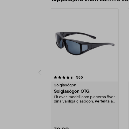
5 av 5 stjärnor
4.5 av 5 stjärnor
recensioner
585
Solglasögon
Solglasögon OTG
Fit over-modell som placeras över
dina vanliga glasögon. Perfekta att
ta fram i ...