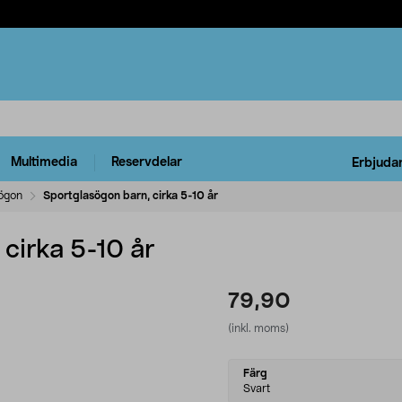
Multimedia
Reservdelar
Erbjuda
ögon
Sportglasögon barn, cirka 5-10 år
cirka 5-10 år
79,90
(inkl. moms)
Select
Färg
variant
Svart