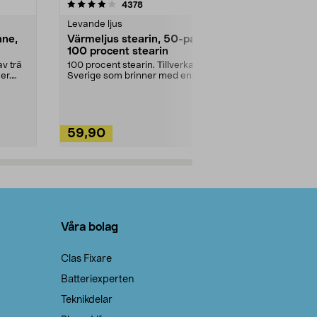
4.5av 5 stjärnor
recensioner
4.5
4378
2
Levande ljus
Rengöringsm
nne,
Värmeljus stearin, 50-pack,
Bikarbonat
100 procent stearin
Ett allsidigt 
städning och 
v trä
100 procent stearin. Tillverkade i
ute. Städa med
er.
Sverige som brinner med en
vacker och sotfri ...
59,90
49,90
Lägg i varukorg
Lägg
Våra bolag
Clas Fixare
Batteriexperten
Teknikdelar