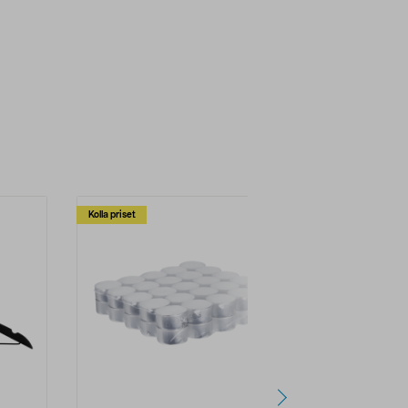
Kolla priset
Multibuy