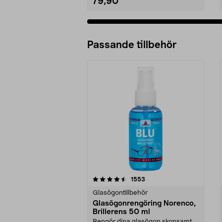
79,90
Passande tillbehör
5av 5 stjärnor
4.0av 5 stjärnor
recensioner
1553
Glasögontillbehör
Glasögonrengöring Norenco,
Brillerens 50 ml
Rengör dina glasögon skonsamt.