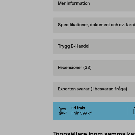
Mer information
Specifikationer, dokument och ev. faro
Trygg E-Handel
Recensioner
(32)
Experten svarar
(1 besvarad fråga)
Fri frakt
Från 599 kr*
Toppsäljare inom samma ka