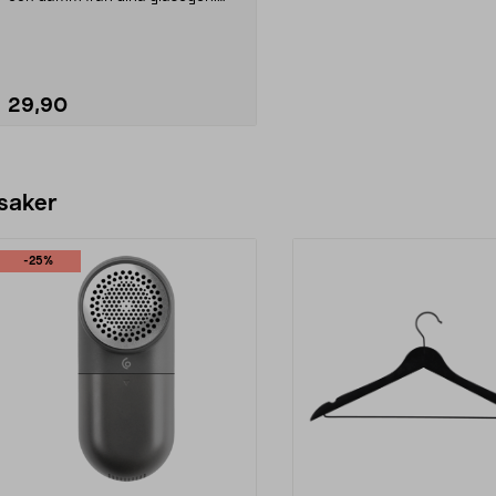
Putsduk för eff...
29,90
Lägg i varukorg
 saker
-25%