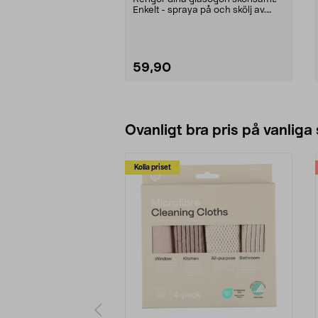
Enkelt - spraya på och skölj av.
Fungerar på alla...
59,90
Lägg i varukorg
Ovanligt bra pris på vanliga
Kolla priset