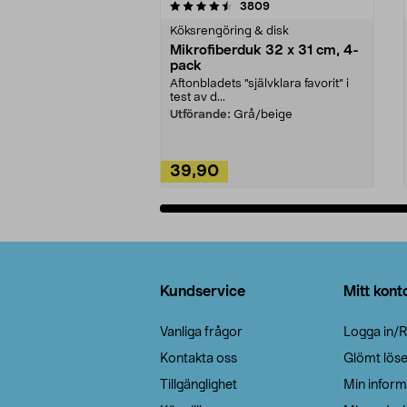
5av 5 stjärnor
4.0av 5 stjärnor
recensioner
3809
Köksrengöring & disk
Mikrofiberduk 32 x 31 cm, 4-
pack
Aftonbladets "självklara favorit” i
test av d...
Utförande:
Grå/beige
39,90
Lägg i varukorg
Sidfot
Kundservice
Mitt kont
Vanliga frågor
Logga in/R
Kontakta oss
Glömt lös
Tillgänglighet
Min inform