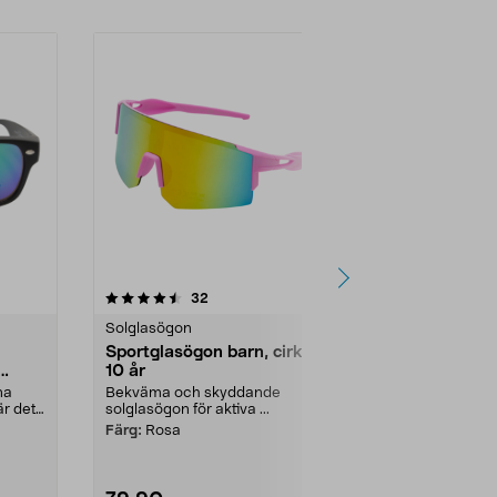
4.0 av 5 stjärnor
recensioner
4.0
32
9
Solglasögon
Solglasögon
Sportglasögon barn, cirka 5-
OTG solglas
10 år
glasögon he
bruna
na
Bekväma och skyddande
Med solglasö
r det
solglasögon för aktiva ...
glasögon ser 
är soligt. Solg
Färg:
Rosa