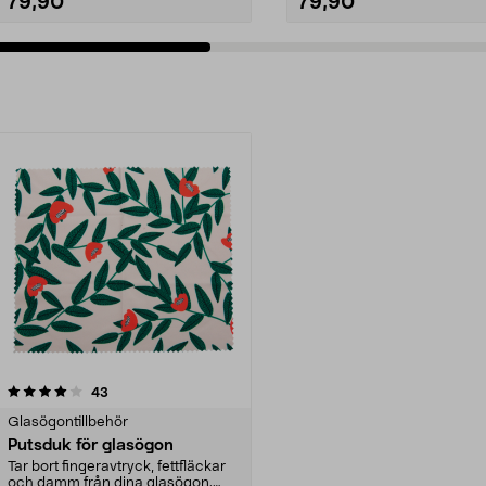
79,90
79,90
recensioner
43
Glasögontillbehör
Putsduk för glasögon
Tar bort fingeravtryck, fettfläckar
och damm från dina glasögon.