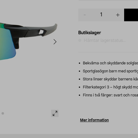
Product
quantity
Butikslager
Hämtar lagerstatus...
Bekväma och skyddande solglasö
Sportglasögon barn med sportig 
Stora linser skyddar barnens kän
Filterkategori 3 – högt skydd mot
Finns i två färger: svart och ros
Mer information