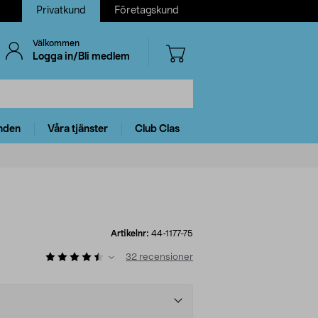
Privatkund
Företagskund
Välkommen
Logga in/Bli medlem
nden
Våra tjänster
Club Clas
Artikelnr:
44-1177-75
32
recensioner