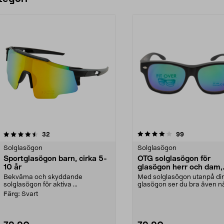
4.0 av 5 stjärnor
recensioner
4.5 av 5 stjärnor
recensioner
32
99
Solglasögon
Solglasögon
Sportglasögon barn, cirka 5-
OTG solglasögon för
10 år
glasögon herr och dam,
svarta
Bekväma och skyddande
Med solglasögon utanpå di
solglasögon för aktiva ...
glasögon ser du bra även nä
är soligt. Solglasö...
Färg:
Svart