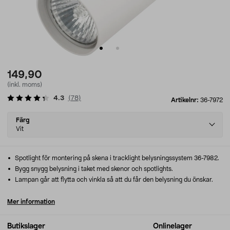
149,90
(inkl. moms)
4.3
(
78
)
Artikelnr:
36-7972
Select
Färg
variant
Vit
Spotlight för montering på skena i tracklight belysningssystem 36-7982.
Bygg snygg belysning i taket med skenor och spotlights.
Lampan går att flytta och vinkla så att du får den belysning du önskar.
Mer information
Butikslager
Onlinelager