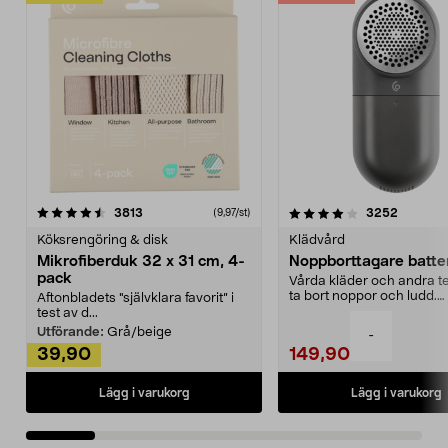
4.0av 5 stjärnor
recensioner
4.5av 5 stjärnor
recensio
3813
3252
(9,97/st)
Köksrengöring & disk
Klädvård
Mikrofiberduk 32 x 31 cm, 4-
Noppborttagare batter
pack
Vårda kläder och andra tex
ta bort noppor och ludd.
Aftonbladets "självklara favorit” i
Noppborttagaren fräs...
test av d...
Utförande:
Grå/beige
-
39,90
149,90
Lägg i varukorg
Lägg i varukorg