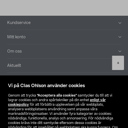
Sidfot
Kundservice
Mitt konto
Om oss
Product
+
Aktuellt
quantity
Våra bolag
Vi på Clas Ohlson använder cookies
Hitta butik
Genom att trycka
”Acceptera alla cookies”
samtycker du till att vi
lagrar cookies och andra spårtekniker på din enhet
enligt vår
cookiepolicy
för att förbättra upplevelsen på vår webbplats,
SE
NO
FI
analysera webbplatsens användning samt anpassa våra
marknadsföringsinsatser. Vi använder fyra kategorier av cookies:
nödvändiga, funktionella, analys och annonsering. För nödvändiga
cookies krävs inte ditt samtycke eftersom dessa cookies är
nödvändiga för att innehållet på webbplatsen ska kunna fungera. Om