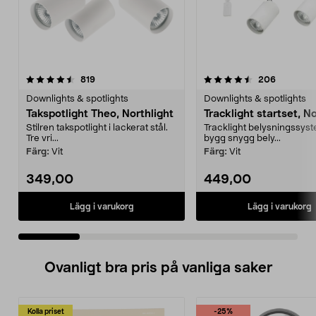
4.5 av 5 stjärnor
recensioner
4.5 av 5 stjärnor
recension
819
206
Downlights & spotlights
Downlights & spotlights
Takspotlight Theo, Northlight
Tracklight startset, No
Stilren takspotlight i lackerat stål.
Tracklight belysningssyst
Tre vri...
bygg snygg bely...
Färg:
Vit
Färg:
Vit
349,00
449,00
Lägg i varukorg
Lägg i varukorg
Ovanligt bra pris på vanliga saker
Kolla priset
-25%