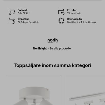
Fri frakt
Fri retur
Från 599 kr*
Till valfri butik
Öppet köp
Hämta i butik
365 dagar öppet köp
Beställ online, från butikslager
Northlight
-
Se alla produkter
Toppsäljare inom samma kategori