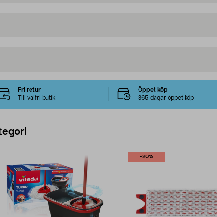
Fri retur
Öppet köp
Till valfri butik
365 dagar öppet köp
tegori
-20%