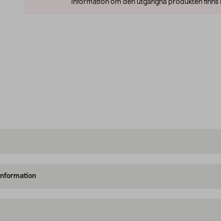
Information om den utgångna produkten finns l
information