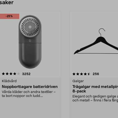
 saker
-25%
4.5av 5 stjärnor
recensioner
4.0av 5 stjärnor
recensioner
3252
256
Klädvård
Galgar
Noppborttagare batteridriven
Trägalgar med metallpi
8-pack
Vårda kläder och andra textilier –
ta bort noppor och ludd.
Elegant och gedigen galge a
Noppborttagaren fräs...
och metall – finns i flera färg
Galge med sv...