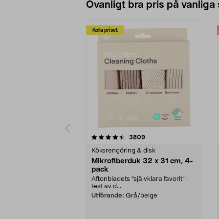
Ovanligt bra pris på vanliga
Kolla priset
5av 5 stjärnor
4.0av 5 stjärnor
recensioner
3809
Köksrengöring & disk
Mikrofiberduk 32 x 31 cm, 4-
pack
Aftonbladets "självklara favorit” i
test av d...
Utförande:
Grå/beige