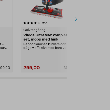
4.5 av 5 stjärnor
recensioner
4.5
218
1
Golvrengöring
Golvrengörin
Vileda UltraMax komplett
Swiffer Wet
set, mopp med hink
rengöringsdu
pack
1 –
Rengör laminat, klinkers och
För hundhår,
ytan
trägolv effektivt med bara vatten.
smuts – pass
Vileda UltraMax ...
mopp (säljs s
299,00
169,90
99,90
399,00