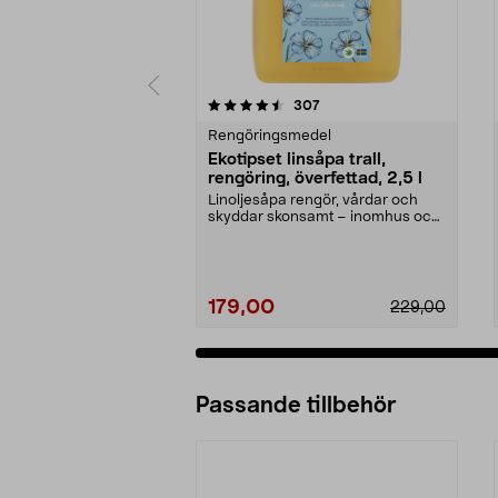
5 av 5 stjärnor
4.0 av 5 stjärnor
recensioner
307
Rengöringsmedel
Ekotipset linsåpa trall,
rengöring, överfettad, 2,5 l
Linoljesåpa rengör, vårdar och
skyddar skonsamt – inomhus och
utomhus. Ekotipset...
179,00
229,00
Passande tillbehör