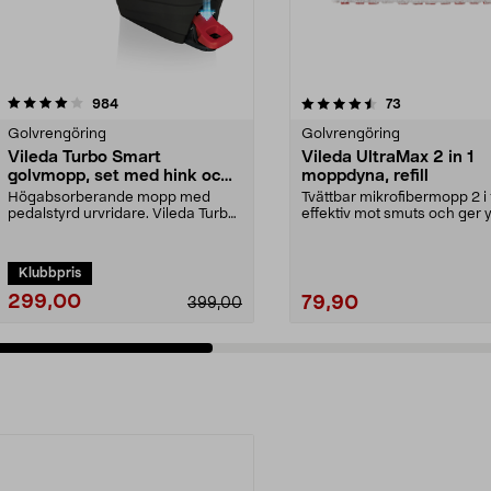
4.5 av 5 stjärnor
recensioner
4.0 av 5 stjärnor
recensioner
984
73
Golvrengöring
Golvrengöring
Vileda Turbo Smart
Vileda UltraMax 2 in 1
golvmopp, set med hink och
moppdyna, refill
urvridare
Högabsorberande mopp med
Tvättbar mikrofibermopp 2 i 
pedalstyrd urvridare. Vileda Turbo
effektiv mot smuts och ger 
Smart mopp med hink ...
glans. Vileda Ul...
Klubbpris
299,00
79,90
399,00