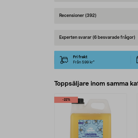
Recensioner
(392)
Experten svarar
(6 besvarade frågor)
Fri frakt
Från 599 kr*
Toppsäljare inom samma ka
-22%