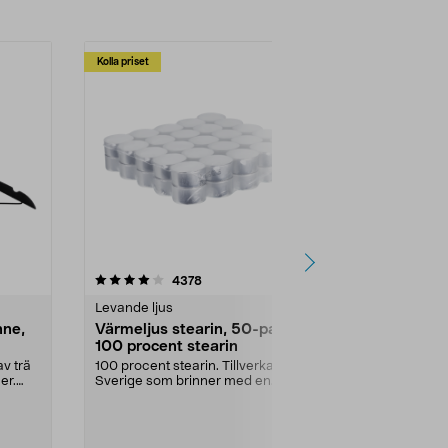
Kolla priset
Multibuy
4.5av 5 stjärnor
recensioner
4.5
4378
2
Levande ljus
Rengöringsm
nne,
Värmeljus stearin, 50-pack,
Bikarbonat
100 procent stearin
Ett allsidigt 
städning och 
v trä
100 procent stearin. Tillverkade i
ute. Städa med
er.
Sverige som brinner med en
vacker och sotfri ...