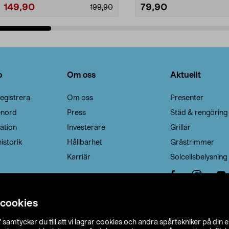
149,90
79,90
199,90
Lägg i varukorg
Lägg i varukorg
o
Om oss
Aktuellt
egistrera
Om oss
Presenter
enord
Press
Städ & rengöring
ation
Investerare
Grillar
istorik
Hållbarhet
Grästrimmer
Karriär
Solcellsbelysning
 cookies
”
samtycker du till att vi lagrar cookies och andra spårtekniker på din 