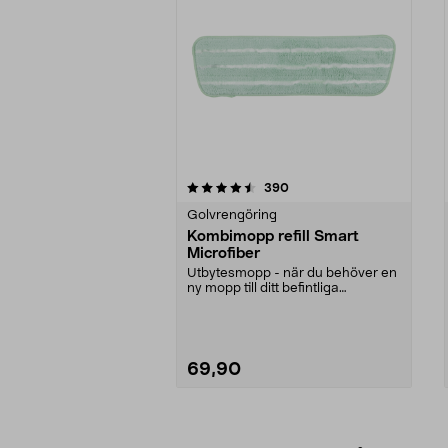
5av 5 stjärnor
4.5av 5 stjärnor
recensioner
390
Golvrengöring
Kombimopp refill Smart
Microfiber
Utbytesmopp - när du behöver en
ny mopp till ditt befintliga
moppskaft. Hjälper ...
69,90
Lägg i varukorg