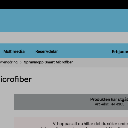
Multimedia
Reservdelar
Erbjuda
vrengöring
Spraymopp Smart Microfiber
crofiber
Produkten har utgåt
Artikelnr:
44-1305
Vi hoppas att du hittar det du söker und