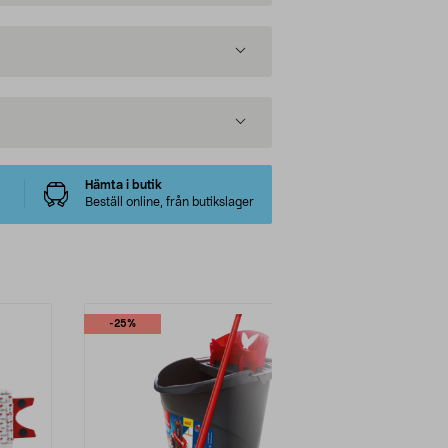
Hämta i butik
Beställ online, från butikslager
-25%