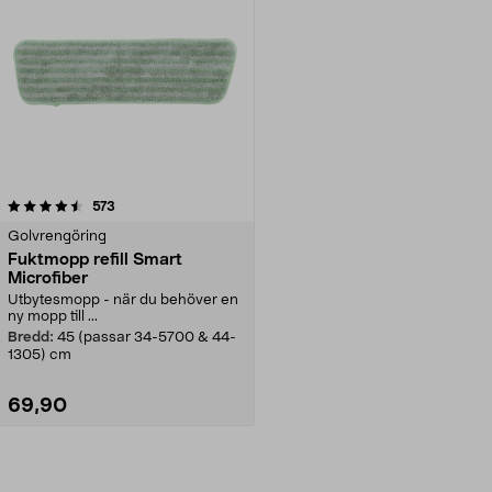
recensioner
573
Golvrengöring
Fuktmopp refill Smart
Microfiber
Utbytesmopp - när du behöver en
ny mopp till ...
Bredd:
45 (passar 34-5700 & 44-
1305) cm
69,90
Lägg i varukorg