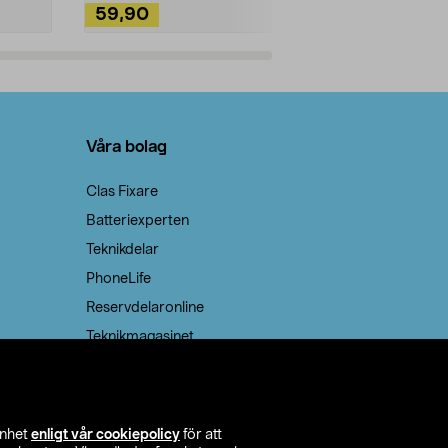
59,90
49,90
Lägg i varukorg
Lägg
Våra bolag
Clas Fixare
Batteriexperten
Teknikdelar
PhoneLife
Reservdelaronline
Teknikmagasinet
enhet
enligt vår cookiepolicy
för att