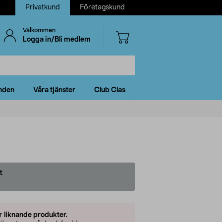
Privatkund
Företagskund
Välkommen
Logga in/Bli medlem
nden
Våra tjänster
Club Clas
t
er
liknande produkter.