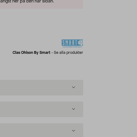
ängst ner på den här sidan.
Clas Ohlson By Smart
-
Se alla produkter