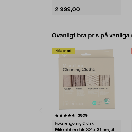
• Flexibel – justera höjden på
hyllplanen efter behov.
2 999,00
• Skruvas enkelt ihop med 8
skruvar, 8 muttrar och 16 sprintar.
Se varianter
Ovanligt bra pris på vanliga
Kolla priset
5av 5 stjärnor
4.0av 5 stjärnor
recensioner
3809
Köksrengöring & disk
Mikrofiberduk 32 x 31 cm, 4-