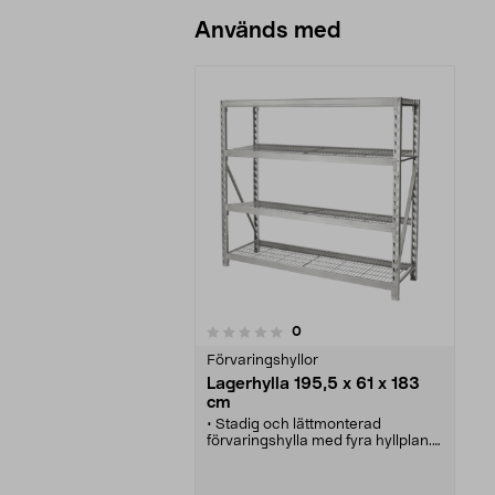
Används med
recensioner
0
0 av 5 stjärnor
Förvaringshyllor
Lagerhylla 195,5 x 61 x 183
cm
• Stadig och lättmonterad
förvaringshylla med fyra hyllplan.
• Maxbelastning 364 kg/hyllplan.
• Rejäl stålhylla för stort och smått
och även tunga prylar.