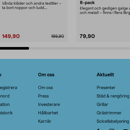
8-pack
Vårda kläder och andra textilier –
ta bort noppor och ludd.
Elegant och gedigen galge a
Noppborttagaren fräs...
och metall – finns i flera färg
Galge med sv...
149,90
79,90
199,90
Lägg i varukorg
Lägg i varukorg
o
Om oss
Aktuellt
egistrera
Om oss
Presenter
enord
Press
Städ & rengöring
ation
Investerare
Grillar
istorik
Hållbarhet
Grästrimmer
Karriär
Solcellsbelysning