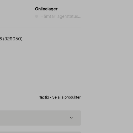
Onlinelager
Hämtar lagerstatus...
396 (329050).
Tactix
-
Se alla produkter