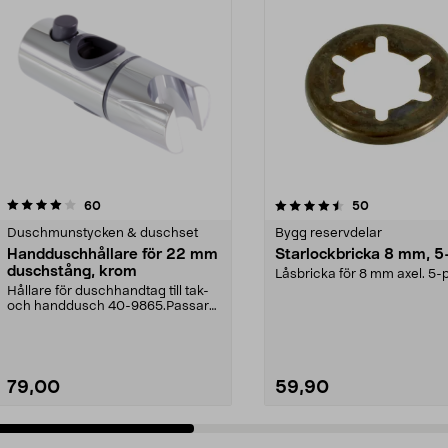
4.5 av 5 stjärnor
recensioner
4.5 av 5 stjärnor
recensioner
60
50
Duschmunstycken & duschset
Bygg reservdelar
Handduschhållare för 22 mm
Starlockbricka 8 mm, 5
duschstång, krom
Låsbricka för 8 mm axel. 5-
Hållare för duschhandtag till tak-
och handdusch 40-9865.Passar
22 mm stång och ...
79,00
59,90