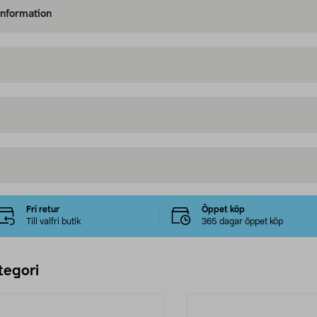
information
Fri retur
Öppet köp
Till valfri butik
365 dagar öppet köp
tegori