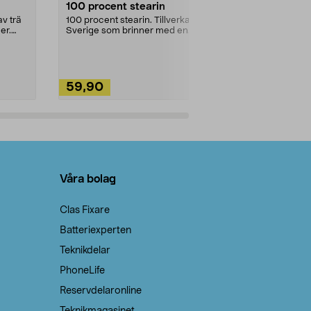
100 procent stearin
Ett allsidigt 
städning och 
v trä
100 procent stearin. Tillverkade i
ute. Städa med
er.
Sverige som brinner med en
vacker och sotfri ...
59,90
49,90
Lägg i varukorg
Lägg
Våra bolag
Clas Fixare
Batteriexperten
Teknikdelar
PhoneLife
Reservdelaronline
Teknikmagasinet