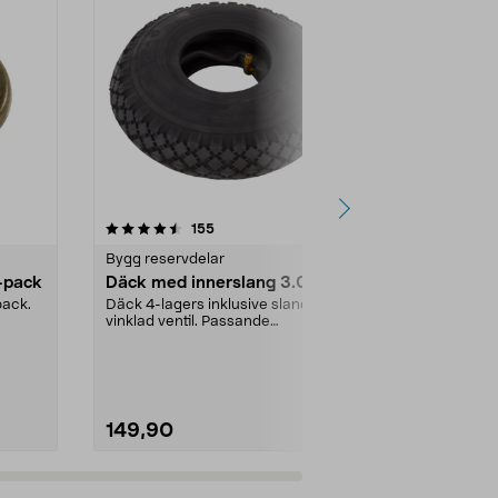
4.5 av 5 stjärnor
recensioner
4.5
155
9
Bygg reservdelar
Bygg reservd
-pack
Däck med innerslang 3.00-4
Gummipack
till vattenlå
pack.
Däck 4-lagers inklusive slang med
vinklad ventil. Passande
Tätning till vat
luftgummihjul i dimen...
Passar rörsy
(innerdiamete
149,90
28,00