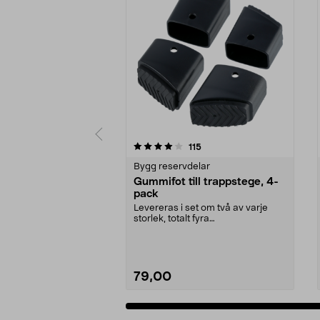
0 av 5 stjärnor
4.0 av 5 stjärnor
recensioner
115
Bygg reservdelar
Gummifot till trappstege, 4-
pack
Levereras i set om två av varje
storlek, totalt fyra
stycken.Innermåtten på de t...
79,00