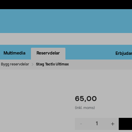
Multimedia
Reservdelar
Erbjuda
Bygg reservdelar
Stag Tactix Ultimax
65,00
(inkl. moms)
Product
quantity