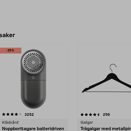
 saker
-25%
4.5av 5 stjärnor
recensioner
4.0av 5 stjärnor
recensioner
3252
256
Klädvård
Galgar
Noppborttagare batteridriven
Trägalgar med metallpi