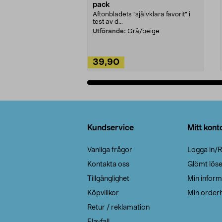
pack
Aftonbladets "självklara favorit” i
test av d...
Utförande:
Grå/beige
39,90
Lägg i varukorg
Sidfot
Kundservice
Mitt kont
Vanliga frågor
Logga in/R
Kontakta oss
Glömt lös
Tillgänglighet
Min inform
Köpvillkor
Min orderh
Retur / reklamation
Elavfall