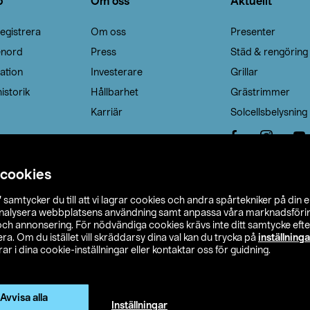
o
Om oss
Aktuellt
egistrera
Om oss
Presenter
enord
Press
Städ & rengöring
ation
Investerare
Grillar
istorik
Hållbarhet
Grästrimmer
Karriär
Solcellsbelysning
 cookies
”
samtycker du till att vi lagrar cookies och andra spårtekniker på din 
analysera webbplatsens användning samt anpassa våra marknadsförings
 och annonsering. För nödvändiga cookies krävs inte ditt samtycke ef
a. Om du istället vill skräddarsy dina val kan du trycka på
inställninga
r i dina cookie-inställningar eller kontaktar oss för guidning.
s Ohlson
Köpvillkor
Privacy statement
Klubbvillkor
H
Ändra till priser exklusive moms
Avvisa alla
Inställningar