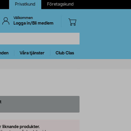
Privatkund
Företagskund
Välkommen
Logga in/Bli medlem
nden
Våra tjänster
Club Clas
t
er
liknande produkter.