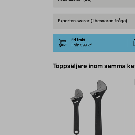
Experten svarar
(1 besvarad fråga)
Fri frakt
Från 599 kr*
Toppsäljare inom samma ka