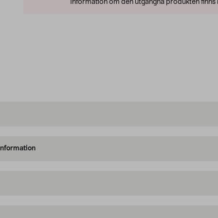
Information om den utgångna produkten finns l
information