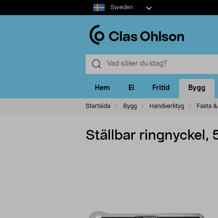
Select
Sweden
market
Hem
El
Fritid
Bygg
Startsida
Bygg
Handverktyg
Fasta &
Ställbar ringnyckel,