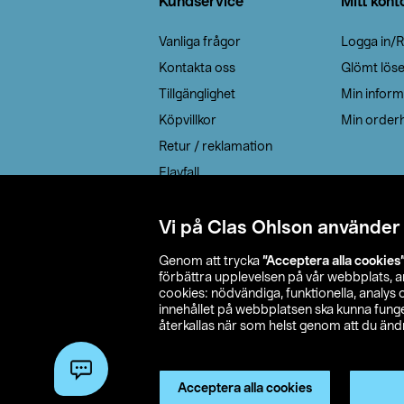
Kundservice
Mitt kont
Vanliga frågor
Logga in/R
Kontakta oss
Glömt lös
Tillgänglighet
Min inform
Köpvillkor
Min orderh
Retur / reklamation
Elavfall
Cookie policy
Leveransalternativ
Vi på Clas Ohlson använder
Genom att trycka
”Acceptera alla cookies
förbättra upplevelsen på vår webbplats, 
cookies: nödvändiga, funktionella, analys
innehållet på webbplatsen ska kunna funger
återkallas när som helst genom att du ändra
© 2026 Cla
Acceptera alla cookies