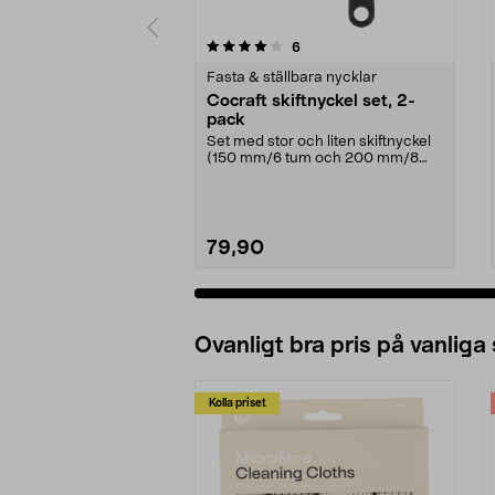
0 av 5 stjärnor
4.5 av 5 stjärnor
recensioner
6
Fasta & ställbara nycklar
Cocraft skiftnyckel set, 2-
pack
Set med stor och liten skiftnyckel
(150 mm/6 tum och 200 mm/8
tum). Cocraft skif...
79,90
Ovanligt bra pris på vanliga
Kolla priset