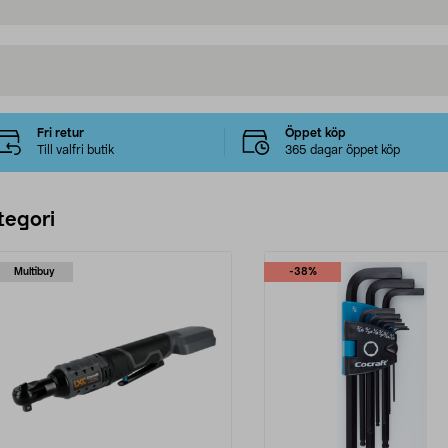
Fri retur
Öppet köp
Till valfri butik
365 dagar öppet köp
tegori
Multibuy
-38%