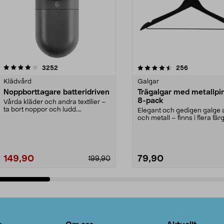
4.5av 5 stjärnor
recensioner
4.0av 5 stjärnor
recensioner
3252
256
Klädvård
Galgar
Noppborttagare batteridriven
Trägalgar med metallpi
8-pack
Vårda kläder och andra textilier –
ta bort noppor och ludd.
Elegant och gedigen galge a
Noppborttagaren fräs...
och metall – finns i flera färg
Galge med sv...
149,90
79,90
199,90
Lägg i varukorg
Lägg i varukorg