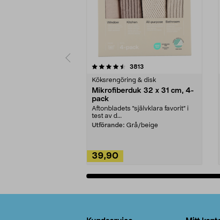
5av 5 stjärnor
4.0av 5 stjärnor
recensioner
3813
Köksrengöring & disk
Mikrofiberduk 32 x 31 cm, 4-
pack
Aftonbladets "självklara favorit” i
test av d...
Utförande:
Grå/beige
39,90
Lägg i varukorg
Sidfot