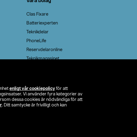
Våra bolag
Clas Fixare
Batteriexperten
Teknikdelar
PhoneLife
Reservdelaronline
Teknikmagasinet
enhet
enligt vår cookiepolicy
för att
insatser. Vi använder fyra kategorier av
tersom dessa cookies är nödvändiga för att
r
. Ditt samtycke är frivilligt och kan
itta butik