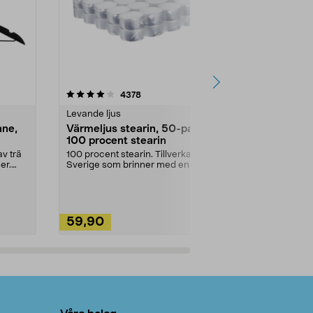
4.5av 5 stjärnor
recensioner
4.5
4378
2
Levande ljus
Rengöringsm
nne,
Värmeljus stearin, 50-pack,
Bikarbonat
100 procent stearin
Ett allsidigt 
städning och 
v trä
100 procent stearin. Tillverkade i
ute. Städa med
er.
Sverige som brinner med en
vacker och sotfri ...
59,90
49,90
Lägg i varukorg
Lägg