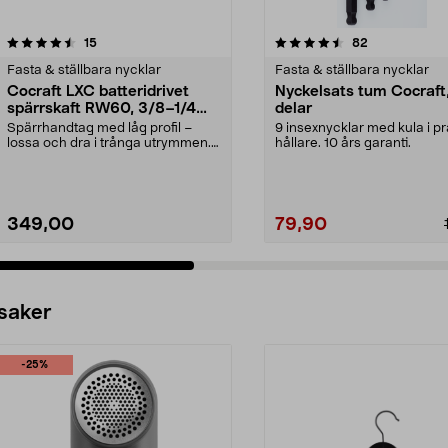
4.5 av 5 stjärnor
recensioner
4.0 av 5 stjärnor
recensioner
15
82
Fasta & ställbara nycklar
Fasta & ställbara nycklar
Cocraft LXC batteridrivet
Nyckelsats tum Cocraft
spärrskaft RW60, 3/8–1/4
delar
tum, 18 V
Spärrhandtag med låg profil –
9 insexnycklar med kula i pr
lossa och dra i trånga utrymmen.
hållare. 10 års garanti.
Cocraft LXC RW60 ...
349,00
79,90
 saker
-25%