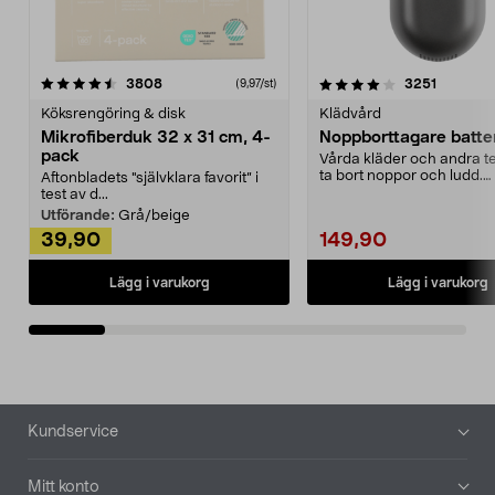
4.0av 5 stjärnor
recensioner
4.5av 5 stjärnor
recensio
3808
3251
(9,97/st)
Köksrengöring & disk
Klädvård
Mikrofiberduk 32 x 31 cm, 4-
Noppborttagare batter
pack
Vårda kläder och andra tex
ta bort noppor och ludd.
Aftonbladets "självklara favorit” i
Noppborttagaren fräs...
test av d...
Utförande:
Grå/beige
39,90
149,90
Lägg i varukorg
Lägg i varukorg
Sidfot
Kundservice
Mitt konto