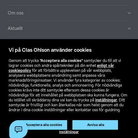
Om oss
Aktuellt
Våra bolag
Vi på Clas Ohlson använder cookies
Hitta butik
Genom att trycka
”Acceptera alla cookies”
samtycker du till att vi
lagrar cookies och andra spårtekniker på din enhet
enligt vår
cookiepolicy
för att förbättra upplevelsen på vår webbplats,
SE
NO
FI
analysera webbplatsens användning samt anpassa våra
marknadsföringsinsatser. Vi använder fyra kategorier av cookies:
nödvändiga, funktionella, analys och annonsering. För nödvändiga
cookies krävs inte ditt samtycke eftersom dessa cookies är
nödvändiga för att innehållet på webbplatsen ska kunna fungera. Om
du istället vill skräddarsy dina val kan du trycka på
inställningar
. Ditt
samtycke är frivilligt och kan återkallas när som helst genom att du
ändrar i dina cookie-inställningar eller kontaktar oss för guidning.
Köpvillkor
Privacy statement
Klubbvillkor
För företag
Ändra till priser exklusive moms
Produkten har utgått
Acceptera alla cookies
Avvisa alla
Artikelnr:
50-2867
Inställningar