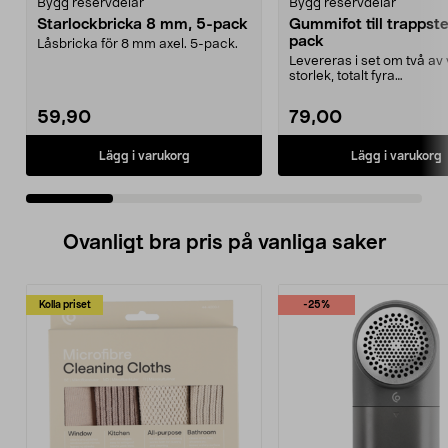
Bygg reservdelar
Bygg reservdelar
Starlockbricka 8 mm, 5-pack
Gummifot till trappst
pack
Låsbricka för 8 mm axel. 5-pack.
Levereras i set om två av 
storlek, totalt fyra
stycken.Innermåtten på de 
59,90
79,00
Lägg i varukorg
Lägg i varukorg
Ovanligt bra pris på vanliga saker
Kolla priset
-25%