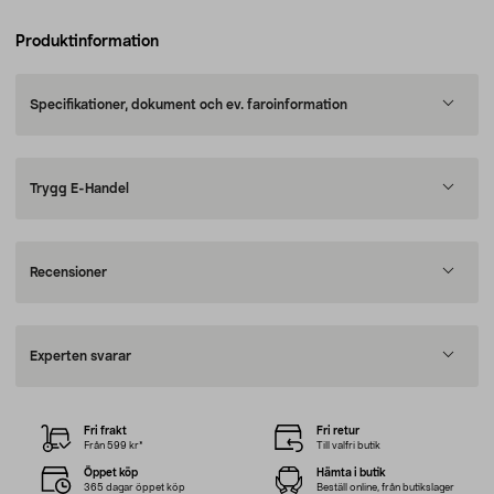
Produktinformation
Specifikationer, dokument och ev. faroinformation
Trygg E-Handel
Recensioner
Experten svarar
Fri frakt
Fri retur
Från 599 kr*
Till valfri butik
Öppet köp
Hämta i butik
365 dagar öppet köp
Beställ online, från butikslager