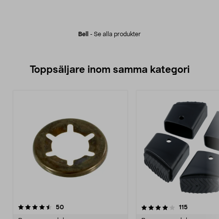
Bell
-
Se alla produkter
Toppsäljare inom samma kategori
4.0 av 5 stjärnor
recensioner
4.0 av 5 stjärnor
recensione
50
115