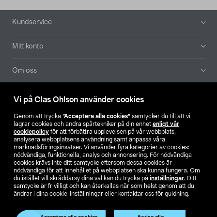
Sidfot
Kundservice
Mitt konto
Om oss
Aktuellt
Vi på Clas Ohlson använder cookies
Genom att trycka
”Acceptera alla cookies”
samtycker du till att vi
Våra bolag
lagrar cookies och andra spårtekniker på din enhet
enligt vår
cookiepolicy
för att förbättra upplevelsen på vår webbplats,
analysera webbplatsens användning samt anpassa våra
Hitta butik
marknadsföringsinsatser. Vi använder fyra kategorier av cookies:
nödvändiga, funktionella, analys och annonsering. För nödvändiga
cookies krävs inte ditt samtycke eftersom dessa cookies är
SE
NO
FI
nödvändiga för att innehållet på webbplatsen ska kunna fungera. Om
du istället vill skräddarsy dina val kan du trycka på
inställningar
. Ditt
samtycke är frivilligt och kan återkallas när som helst genom att du
ändrar i dina cookie-inställningar eller kontaktar oss för guidning.