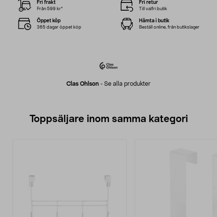
Fri frakt
Fri retur
Från 599 kr*
Till valfri butik
Öppet köp
Hämta i butik
365 dagar öppet köp
Beställ online, från butikslager
Clas Ohlson
-
Se alla produkter
Toppsäljare inom samma kategori