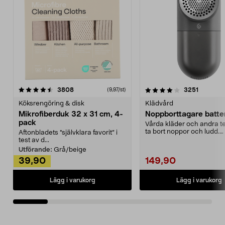
4.0av 5 stjärnor
recensioner
4.5av 5 stjärnor
recensio
3808
3251
(9,97/st)
Köksrengöring & disk
Klädvård
Mikrofiberduk 32 x 31 cm, 4-
Noppborttagare batter
pack
Vårda kläder och andra tex
ta bort noppor och ludd.
Aftonbladets "självklara favorit” i
Noppborttagaren fräs...
test av d...
Utförande:
Grå/beige
39,90
149,90
Lägg i varukorg
Lägg i varukorg