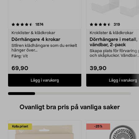
4.5 av 5 stjärnor
recensioner
4.5 av 5 stjärnor
recensione
1874
319
Kroklister & klädkrokar
Kroklister & klädkrokar
Dörrhängare 4 krokar
Dörrhängare i metall, 
vändbar, 2-pack
Stilren klädhängare som du enkelt
hänger över...
Skapa plats för förvaring 
och skåpluckor. Vändbar
Färg:
Vit
dörrhängare som pass...
69,90
39,90
Lägg i varukorg
Lägg i varukorg
Ovanligt bra pris på vanliga saker
Kolla priset
-25%