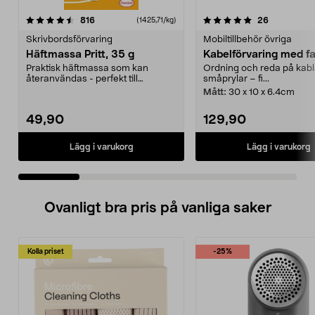
5.0 av 5 stjärnor
recensioner
4.0 av 5 stjärnor
recensione
816
26
(1425,71/kg)
Skrivbordsförvaring
Mobiltillbehör övriga
Häftmassa Pritt, 35 g
Kabelförvaring med f
Praktisk häftmassa som kan
Ordning och reda på kabl
återanvändas - perfekt till
småprylar – fi...
teckningar, prydnader etc...
Mått:
30 x 10 x 6.4cm
49,90
129,90
Lägg i varukorg
Lägg i varukorg
Ovanligt bra pris på vanliga saker
Kolla priset
-25%