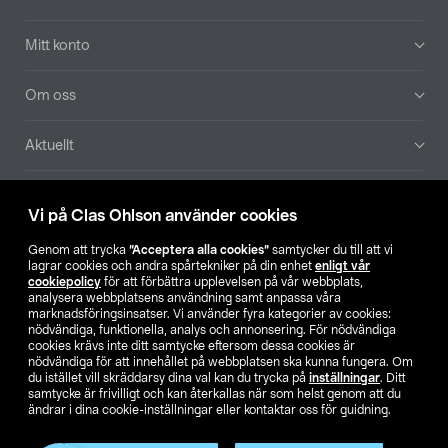
Mitt konto
Om oss
Aktuellt
Våra bolag
Vi på Clas Ohlson använder cookies
Hitta butik
Genom att trycka
”Acceptera alla cookies”
samtycker du till att vi
lagrar cookies och andra spårtekniker på din enhet
enligt vår
cookiepolicy
för att förbättra upplevelsen på vår webbplats,
SE
NO
FI
analysera webbplatsens användning samt anpassa våra
marknadsföringsinsatser. Vi använder fyra kategorier av cookies:
nödvändiga, funktionella, analys och annonsering. För nödvändiga
cookies krävs inte ditt samtycke eftersom dessa cookies är
nödvändiga för att innehållet på webbplatsen ska kunna fungera. Om
du istället vill skräddarsy dina val kan du trycka på
inställningar
. Ditt
samtycke är frivilligt och kan återkallas när som helst genom att du
ändrar i dina cookie-inställningar eller kontaktar oss för guidning.
Köpvillkor
Privacy statement
Klubbvillkor
För företag
Ändra till priser exklusive moms