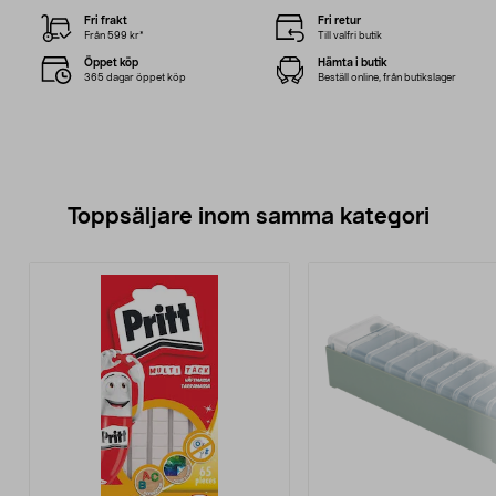
Fri frakt
Fri retur
Från 599 kr*
Till valfri butik
Öppet köp
Hämta i butik
365 dagar öppet köp
Beställ online, från butikslager
Toppsäljare inom samma kategori