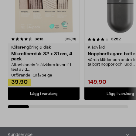
4.0av 5 stjärnor
recensioner
4.5av 5 stjärnor
recensio
3813
3252
(9,97/st)
Köksrengöring & disk
Klädvård
Mikrofiberduk 32 x 31 cm, 4-
Noppborttagare batter
pack
Vårda kläder och andra tex
ta bort noppor och ludd.
Aftonbladets "självklara favorit” i
Noppborttagaren fräs...
test av d...
Utförande:
Grå/beige
39,90
149,90
Lägg i varukorg
Lägg i varukorg
Sidfot
Kundservice