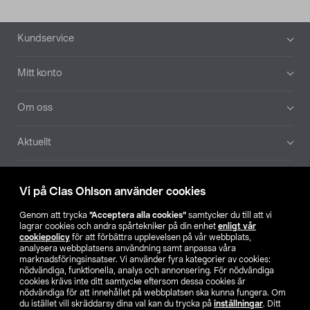
Sidfot
Kundservice
Mitt konto
Om oss
Aktuellt
Våra bolag
Vi på Clas Ohlson använder cookies
Hitta butik
Genom att trycka
”Acceptera alla cookies”
samtycker du till att vi
lagrar cookies och andra spårtekniker på din enhet
enligt vår
cookiepolicy
för att förbättra upplevelsen på vår webbplats,
SE
NO
FI
analysera webbplatsens användning samt anpassa våra
marknadsföringsinsatser. Vi använder fyra kategorier av cookies:
nödvändiga, funktionella, analys och annonsering. För nödvändiga
cookies krävs inte ditt samtycke eftersom dessa cookies är
nödvändiga för att innehållet på webbplatsen ska kunna fungera. Om
du istället vill skräddarsy dina val kan du trycka på
inställningar
. Ditt