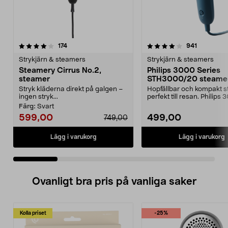
4.0 av 5 stjärnor
recensioner
4.0 av 5 stjärnor
recensione
174
941
Strykjärn & steamers
Strykjärn & steamers
Steamery Cirrus No.2,
Philips 3000 Series
steamer
STH3000/20 steame
Stryk kläderna direkt på galgen –
Hopfällbar och kompakt 
ingen stryk...
perfekt till resan. Philips
Series STH3000...
Färg:
Svart
599,00
499,00
749,00
Lägg i varukorg
Lägg i varukorg
Ovanligt bra pris på vanliga saker
Kolla priset
-25%