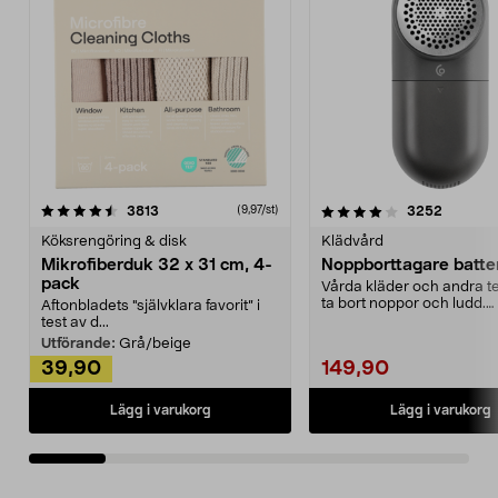
4.0av 5 stjärnor
recensioner
4.5av 5 stjärnor
recensio
3813
3252
(9,97/st)
Köksrengöring & disk
Klädvård
Mikrofiberduk 32 x 31 cm, 4-
Noppborttagare batter
pack
Vårda kläder och andra tex
ta bort noppor och ludd.
Aftonbladets "självklara favorit” i
Noppborttagaren fräs...
test av d...
Utförande:
Grå/beige
39,90
149,90
Lägg i varukorg
Lägg i varukorg