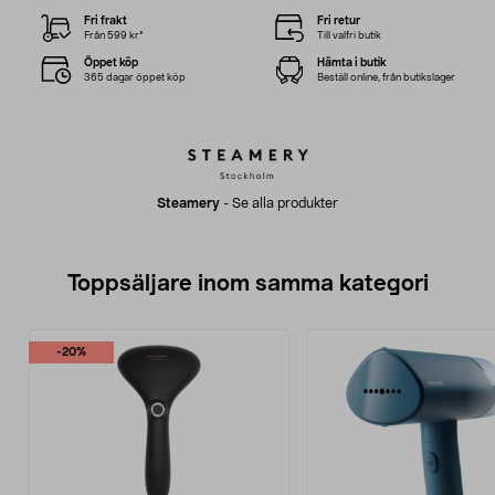
Fri frakt
Fri retur
Från 599 kr*
Till valfri butik
Öppet köp
Hämta i butik
365 dagar öppet köp
Beställ online, från butikslager
Steamery
-
Se alla produkter
Toppsäljare inom samma kategori
-20%