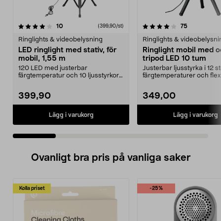
4.0 av 5 stjärnor
recensioner
5.0 av 5 stjärnor
recensioner
10
75
(399,90/st)
Ringlights & videobelysning
Ringlights & videobelysni
LED ringlight med stativ, för
Ringlight mobil med 
mobil, 1,55 m
tripod LED 10 tum
120 LED med justerbar
Justerbar ljusstyrka i 12 s
färgtemperatur och 10 ljusstyrkor
färgtemperaturer och flex
– rätt ljus i varje situ...
tripod. Ring Lig...
399,90
349,00
Lägg i varukorg
Lägg i varukorg
Ovanligt bra pris på vanliga saker
Kolla priset
-25%