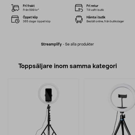
Fri frakt
Fri retur
Från 599 kr*
Till valfri butik
Öppet köp
Hämta i butik
365 dagar öppet köp
Beställ online, från butikslager
Streamplify
-
Se alla produkter
Toppsäljare inom samma kategori