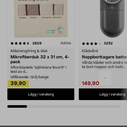
4.0av 5 stjärnor
recensioner
4.5av 5 stjärnor
recensio
3809
3252
(9,97/st)
Köksrengöring & disk
Klädvård
Mikrofiberduk 32 x 31 cm, 4-
Noppborttagare batter
pack
Vårda kläder och andra tex
ta bort noppor och ludd.
Aftonbladets "självklara favorit” i
Noppborttagaren fräs...
test av d...
Utförande:
Grå/beige
-
39,90
149,90
Lägg i varukorg
Lägg i varukorg