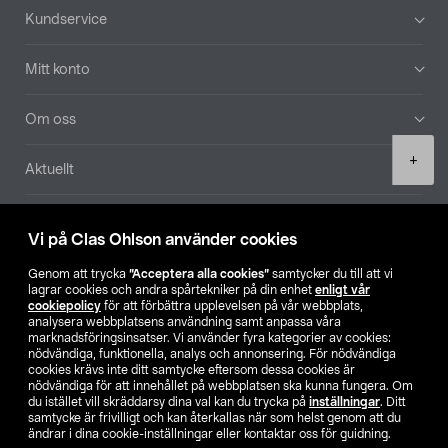
Sidfot
Kundservice
Mitt konto
Om oss
Product
+
Aktuellt
quantity
Våra bolag
Vi på Clas Ohlson använder cookies
Hitta butik
Genom att trycka
”Acceptera alla cookies”
samtycker du till att vi
lagrar cookies och andra spårtekniker på din enhet
enligt vår
cookiepolicy
för att förbättra upplevelsen på vår webbplats,
SE
NO
FI
analysera webbplatsens användning samt anpassa våra
marknadsföringsinsatser. Vi använder fyra kategorier av cookies:
nödvändiga, funktionella, analys och annonsering. För nödvändiga
cookies krävs inte ditt samtycke eftersom dessa cookies är
nödvändiga för att innehållet på webbplatsen ska kunna fungera. Om
du istället vill skräddarsy dina val kan du trycka på
inställningar
. Ditt
samtycke är frivilligt och kan återkallas när som helst genom att du
ändrar i dina cookie-inställningar eller kontaktar oss för guidning.
Köpvillkor
Privacy statement
Klubbvillkor
För företag