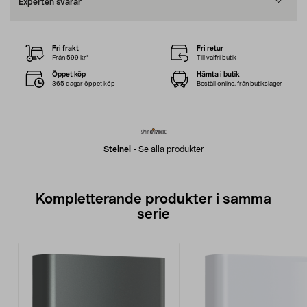
Experten svarar
Fri frakt
Fri retur
Från 599 kr*
Till valfri butik
Öppet köp
Hämta i butik
365 dagar öppet köp
Beställ online, från butikslager
Steinel
-
Se alla produkter
Kompletterande produkter i samma
serie