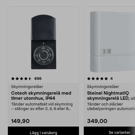
5.0 av 5 stjärnor
recensioner
4.5 av 5 stjärnor
recensioner
696
4
Skymningsreläer
Skymningsreläer
Cotech skymningsrelä med
Steinel NightmatIQ
timer utomhus, IP44
skymningsrelä LED, 
Tänder automatiskt vid skymning
Tänder och släcker
– stänger av efter 2, 4, 6 eller 8
utebelysningen automatisk
timmar. Skymn...
149,90
349,00
Se varianter
Lägg i varukorg