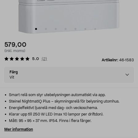
579,00
(inkl. moms)
5.0
(
2
)
Artikelnr:
46-1583
Select
Färg
variant
Vit
Smart relä som styr utebelysningen automatiskt via app.
Steinel NightmatIQ Plus – skymningsrelä för belysning utomhus.
Energieffektivt ljusrelä med dag- och veckoschema.
Klarar upp till 250 W LED (max 10 lampor per driftdon).
Mått: 95 × 95 × 37 mm. IP54. Finns i flera färger.
Mer information