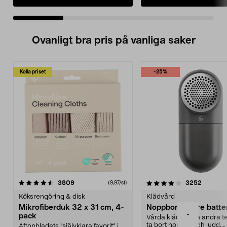
Ovanligt bra pris på vanliga saker
Kolla priset
-25%
4.0av 5 stjärnor
recensioner
4.5av 5 stjärnor
recensio
3809
3252
(9,97/st)
Köksrengöring & disk
Klädvård
Mikrofiberduk 32 x 31 cm, 4-
Noppborttagare batter
-
pack
Vårda kläder och andra tex
ta bort noppor och ludd.
Aftonbladets "självklara favorit” i