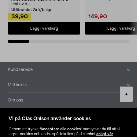
Noppborttagaren fräs...
test av d...
Utförande:
Grå/beige
39,90
149,90
Lägg i varukorg
Lägg i varukorg
Sidfot
Kundservice
Mitt konto
Product
+
quantity
Om oss
Aktuellt
Vi på Clas Ohlson använder cookies
Genom att trycka
”Acceptera alla cookies”
samtycker du till att vi
Våra bolag
lagrar cookies och andra spårtekniker på din enhet
enligt vår