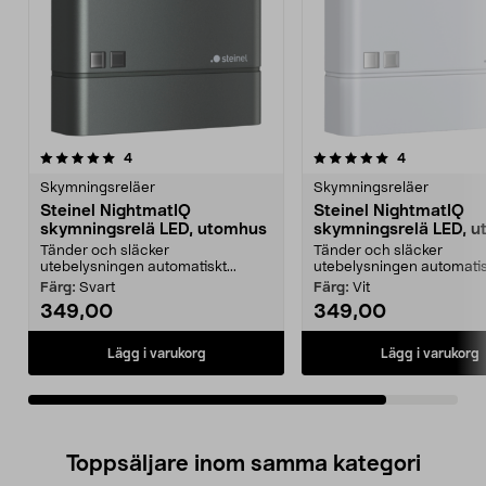
5.0av 5 stjärnor
recensioner
recensioner
4
4
Skymningsreläer
Skymningsreläer
Steinel NightmatIQ
Steinel NightmatIQ
skymningsrelä LED, utomhus
skymningsrelä LED, 
Tänder och släcker
Tänder och släcker
utebelysningen automatiskt...
utebelysningen automatisk
Färg:
Svart
Färg:
Vit
349,00
349,00
Lägg i varukorg
Lägg i varukorg
Toppsäljare inom samma kategori