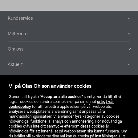
Sidfot
Kundservice
Mitt konto
Om oss
Aktuellt
Våra bolag
Vi på Clas Ohlson använder cookies
Hitta butik
Genom att trycka
”Acceptera alla cookies”
samtycker du till att vi
lagrar cookies och andra spårtekniker på din enhet
enligt vår
cookiepolicy
för att förbättra upplevelsen på vår webbplats,
SE
NO
FI
analysera webbplatsens användning samt anpassa våra
marknadsföringsinsatser. Vi använder fyra kategorier av cookies:
nödvändiga, funktionella, analys och annonsering. För nödvändiga
cookies krävs inte ditt samtycke eftersom dessa cookies är
nödvändiga för att innehållet på webbplatsen ska kunna fungera. Om
du istället vill skräddarsy dina val kan du trycka på
inställningar
. Ditt