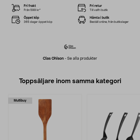
Fri frakt
Fri retur
Från 599 kr*
Till valfri butik
Öppet köp
Hämta i butik
365 dagar öppet köp
Beställ online, från butikslager
Clas Ohlson
-
Se alla produkter
Toppsäljare inom samma kategori
Multibuy