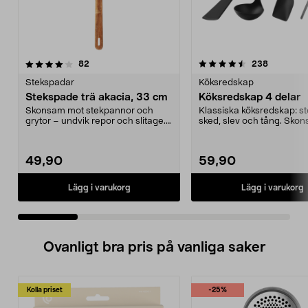
4.5 av 5 stjärnor
recensioner
4.0 av 5 stjärnor
recension
82
238
Stekspadar
Köksredskap
Stekspade trä akacia, 33 cm
Köksredskap 4 delar
Skonsam mot stekpannor och
Klassiska köksredskap: s
grytor – undvik repor och slitage.
sked, slev och tång. Sk
Träspade i tåligt ...
mot alla kärl. ...
49,90
59,90
Lägg i varukorg
Lägg i varukorg
Ovanligt bra pris på vanliga saker
Kolla priset
-25%