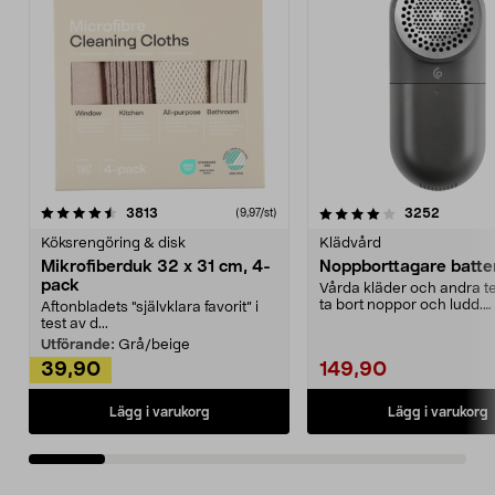
4.0av 5 stjärnor
recensioner
4.5av 5 stjärnor
recensio
3813
3252
(9,97/st)
Köksrengöring & disk
Klädvård
Mikrofiberduk 32 x 31 cm, 4-
Noppborttagare batter
pack
Vårda kläder och andra tex
ta bort noppor och ludd.
Aftonbladets "självklara favorit” i
Noppborttagaren fräs...
test av d...
Utförande:
Grå/beige
39,90
149,90
Lägg i varukorg
Lägg i varukorg