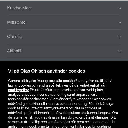
Sidfot
Kundservice
Mitt konto
Om oss
Aktuellt
Våra bolag
Vi på Clas Ohlson använder cookies
Hitta butik
Genom att trycka
”Acceptera alla cookies”
samtycker du till att vi
lagrar cookies och andra spårtekniker på din enhet
enligt vår
cookiepolicy
för att förbättra upplevelsen på vår webbplats,
SE
NO
FI
analysera webbplatsens användning samt anpassa våra
marknadsföringsinsatser. Vi använder fyra kategorier av cookies:
nödvändiga, funktionella, analys och annonsering. För nödvändiga
cookies krävs inte ditt samtycke eftersom dessa cookies är
nödvändiga för att innehållet på webbplatsen ska kunna fungera. Om
du istället vill skräddarsy dina val kan du trycka på
inställningar
. Ditt
samtycke är frivilligt och kan återkallas när som helst genom att du
ändrar i dina cookie-inställningar eller kontaktar oss för guidning.