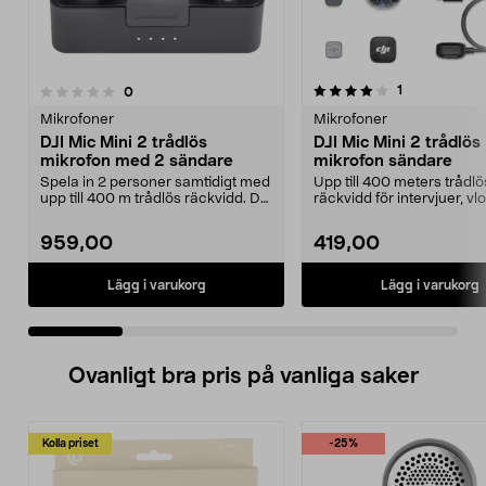
4.0 av 5 stjärnor
5.0 av 5 stjärnor
recensioner
1
recensioner
0
Mikrofoner
Mikrofoner
DJI Mic Mini 2 trådlös
DJI Mic Mini 2 trådlös
mikrofon med 2 sändare
mikrofon sändare
Spela in 2 personer samtidigt med
Upp till 400 meters trådlö
upp till 400 m trådlös räckvidd. DJI
räckvidd för intervjuer, vl
Mic Mini ...
och livestreams. DJ...
959,00
419,00
Lägg i varukorg
Lägg i varukorg
Ovanligt bra pris på vanliga saker
Kolla priset
-25%