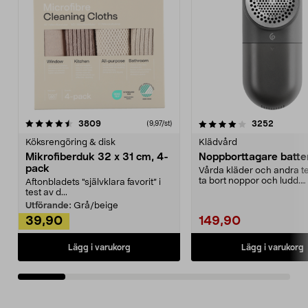
4.0av 5 stjärnor
recensioner
4.5av 5 stjärnor
recensio
3809
3252
(9,97/st)
Köksrengöring & disk
Klädvård
Mikrofiberduk 32 x 31 cm, 4-
Noppborttagare batter
pack
Vårda kläder och andra tex
ta bort noppor och ludd.
Aftonbladets "självklara favorit” i
Noppborttagaren fräs...
test av d...
Utförande:
Grå/beige
39,90
149,90
Lägg i varukorg
Lägg i varukorg