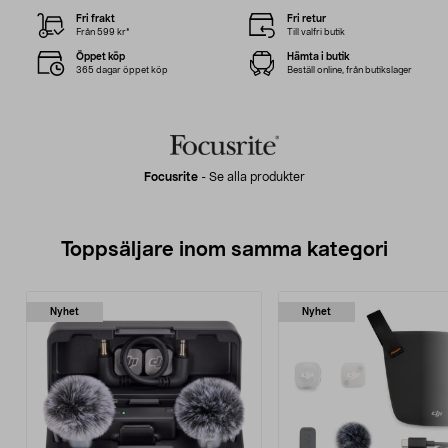
Fri frakt
Fri retur
Från 599 kr*
Till valfri butik
Öppet köp
Hämta i butik
365 dagar öppet köp
Beställ online, från butikslager
Focusrite
-
Se alla produkter
Toppsäljare inom samma kategori
Nyhet
Nyhet