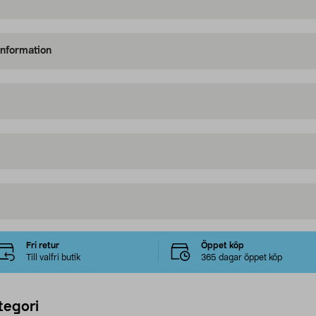
information
Fri retur
Öppet köp
Till valfri butik
365 dagar öppet köp
tegori