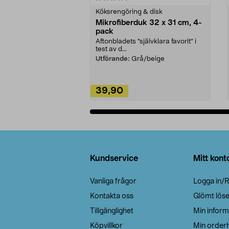
Köksrengöring & disk
Mikrofiberduk 32 x 31 cm, 4-
pack
Aftonbladets "självklara favorit” i
test av d...
Utförande:
Grå/beige
39,90
Lägg i varukorg
Sidfot
Kundservice
Mitt kont
Vanliga frågor
Logga in/R
Kontakta oss
Glömt lös
Tillgänglighet
Min inform
Köpvillkor
Min orderh