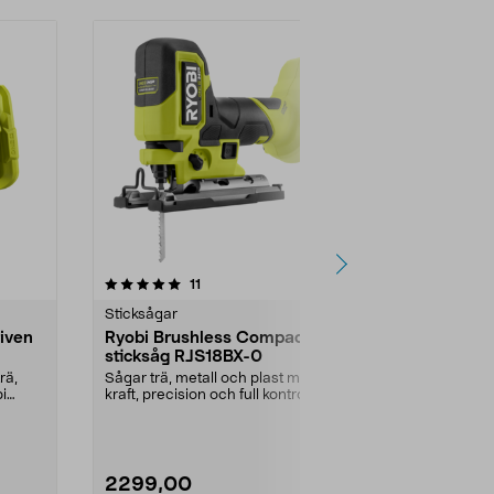
5.0 av 5 stjärnor
recensioner
5.0
11
1
Sticksågar
Sticksågar
iven
Ryobi Brushless Compact
Bosch Adv
sticksåg RJS18BX-0
sticksåg, ba
rä,
Sågar trä, metall och plast med
Såga 140 mm
bi
kraft, precision och full kontroll.
metall/20 mm
Ryobi Brushl...
slaglängd. B
2299,00
1599,00