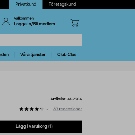
Privatkund
Företagskund
Välkommen
Logga in/Bli medlem
nden
Våra tjänster
Club Clas
Artikelnr:
41-2584
83
recensioner
Lägg i varukorg
(1)