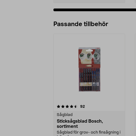
Passande tillbehör
5av 5 stjärnor
4.5av 5 stjärnor
recensioner
92
Sågblad
Sticksågsblad Bosch,
sortiment
Sågblad för grov- och finsågning i