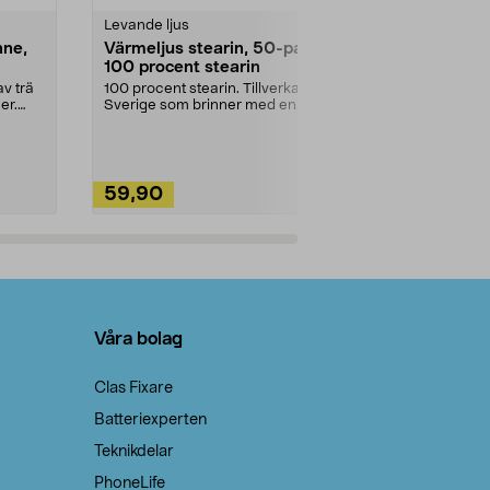
Levande ljus
Rengöringsm
nne,
Värmeljus stearin, 50-pack,
Bikarbonat
100 procent stearin
Ett allsidigt 
städning och 
v trä
100 procent stearin. Tillverkade i
ute. Städa med
er.
Sverige som brinner med en
vacker och sotfri ...
59,90
49,90
Lägg i varukorg
Lägg
Våra bolag
Clas Fixare
Batteriexperten
Teknikdelar
PhoneLife