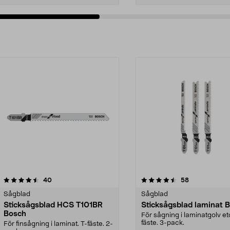
4.5av 5 stjärnor
recensioner
recensioner
40
58
Sågblad
Sågblad
Sticksågsblad HCS T101BR
Sticksågsblad laminat 
Bosch
För sågning i laminatgolv et
fäste. 3-pack.
För finsågning i laminat. T-fäste. 2-