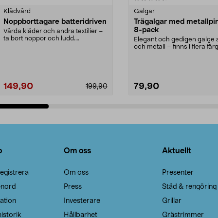
Klädvård
Galgar
Noppborttagare batteridriven
Trägalgar med metallpi
8-pack
Vårda kläder och andra textilier –
ta bort noppor och ludd.
Elegant och gedigen galge a
Noppborttagaren fräs...
och metall – finns i flera färg
Galge med sv...
149,90
79,90
199,90
Lägg i varukorg
Lägg i varukorg
o
Om oss
Aktuellt
egistrera
Om oss
Presenter
enord
Press
Städ & rengöring
ation
Investerare
Grillar
istorik
Hållbarhet
Grästrimmer