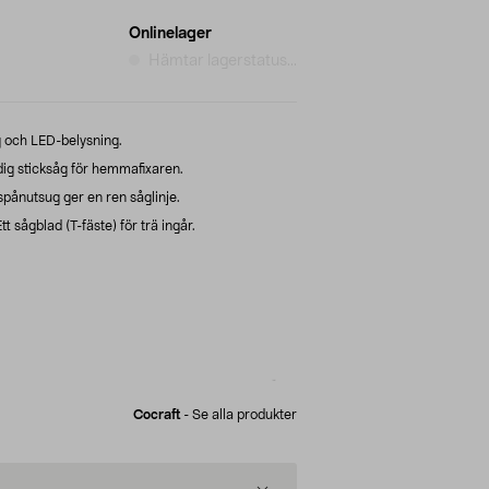
Onlinelager
Hämtar lagerstatus...
g och LED-belysning.
dig sticksåg för hemmafixaren.
spånutsug ger en ren såglinje.
sågblad (T-fäste) för trä ingår.
Cocraft
-
Se alla produkter