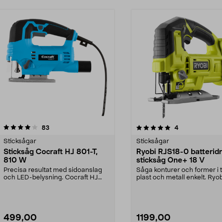
5.0 av 5 stjärnor
recensioner
5.0 av 5 stjärnor
recensioner
83
4
Sticksågar
Sticksågar
Sticksåg Cocraft HJ 801-T,
Ryobi RJS18-0 batteridr
810 W
sticksåg One+ 18 V
Precisa resultat med sidoanslag
Såga konturer och former i t
och LED-belysning. Cocraft HJ
plast och metall enkelt. Ryo
801-T – lätt och s...
RJS18-0 – batteri...
499,00
1199,00