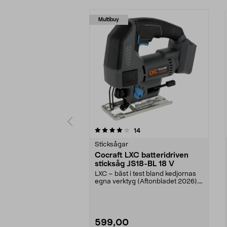
Multibuy
0 av 5 stjärnor
4.0 av 5 stjärnor
recensioner
14
Sticksågar
Cocraft LXC batteridriven
sticksåg JS18-BL 18 V
LXC – bäst i test bland kedjornas
egna verktyg (Aftonbladet 2026).
Cocraft LXC J...
599,00