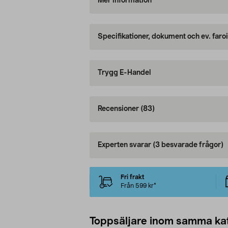
Mer information
Specifikationer, dokument och ev. faro
Trygg E-Handel
Recensioner
(83)
Experten svarar
(3 besvarade frågor)
Fri frakt
Från 599 kr*
Toppsäljare inom samma ka