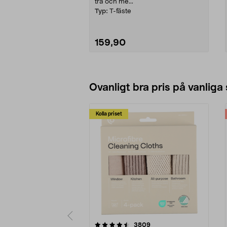
trä och me...
Typ:
T-fäste
159,90
Lägg i varukorg
Ovanligt bra pris på vanliga
Kolla priset
5av 5 stjärnor
4.0av 5 stjärnor
recensioner
3809