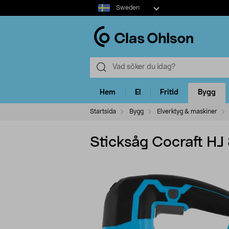
Select
Sweden
market
Hem
El
Fritid
Bygg
Startsida
Bygg
Elverktyg & maskiner
Sticksåg Cocraft HJ