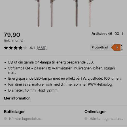
Artikelnr:
46-1001-1
79,90
(inkl. moms)
4.1
(
685
)
Produktblad
Byt ut din gamla G4-lampa till energibesparande LED.
Stiftlampa G4 – passer i 12 V-armaturer i husvagnen, båten, stugan
m.m.
Energisparande LED-lampa med en effekt på 1 W. Ljusflöde: 100 lumen.
Kan dimras i armaturer och med dimmer som har PWM-teknologi.
Diameter: 10 mm. Höjd: 32 mm.
Mer information
Butikslager
Onlinelager
Hämtar lagerstatus...
Hämtar lagerstatus...