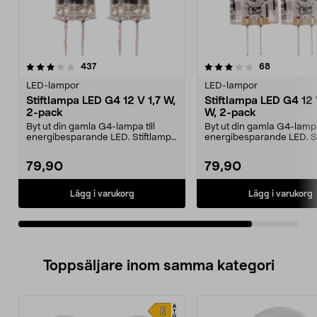
3.5av 5 stjärnor
recensioner
recensione
437
68
LED-lampor
LED-lampor
Stiftlampa LED G4 12 V 1,7 W,
Stiftlampa LED G4 12 
2-pack
W, 2-pack
Byt ut din gamla G4-lampa till
Byt ut din gamla G4-lampa 
energibesparande LED. Stiftlampa
energibesparande LED. S
G4 – passar i 12...
G4 – passar i 12...
79,90
79,90
Lägg i varukorg
Lägg i varukorg
Toppsäljare inom samma kategori