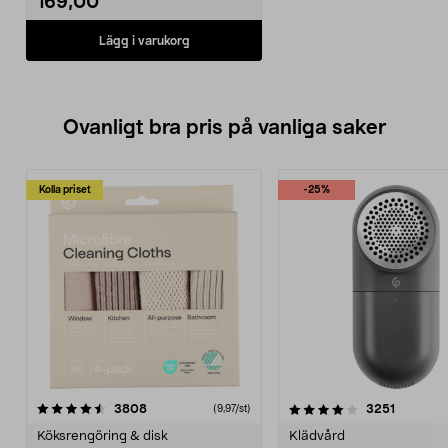
169,00
Lägg i varukorg
Ovanligt bra pris på vanliga saker
Kolla priset
-25%
4.0av 5 stjärnor
recensioner
4.5av 5 stjärnor
recensio
3808
3251
(9,97/st)
Köksrengöring & disk
Klädvård