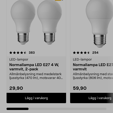
4.5 av 5 stjärnor
recensioner
4.5 av 5 stjärnor
recension
383
254
LED-lampor
LED-lampor
Normallampa LED E27 4 W,
Normallampa LED E27
varmvit, 2-pack
varmvit
Allmänbelysning med medelstark
Allmänbelysning med sta
ljusstyrka (470 lm), motsvarar 40
ljusstyrka (806 lm), mots
W glödlampa. Va...
W glödlampa. Varmvit...
29,90
59,90
Lägg i varukorg
Lägg i varukorg