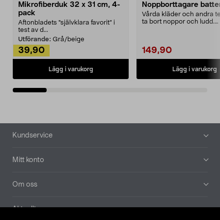
Mikrofiberduk 32 x 31 cm, 4-
Noppborttagare batter
pack
Vårda kläder och andra tex
ta bort noppor och ludd.
Aftonbladets "självklara favorit” i
Noppborttagaren fräs...
test av d...
Utförande:
Grå/beige
39,90
149,90
Lägg i varukorg
Lägg i varukorg
Sidfot
Kundservice
Mitt konto
Om oss
Aktuellt