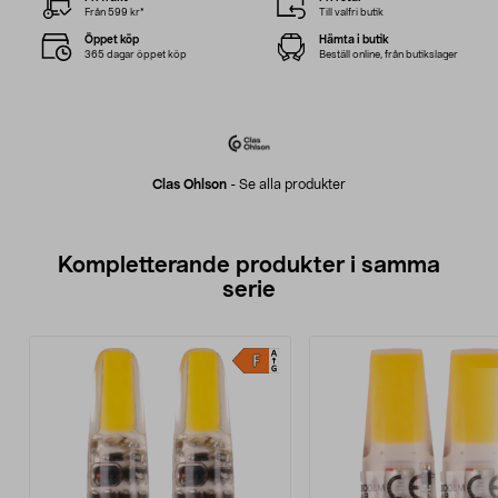
Från 599 kr*
Till valfri butik
Öppet köp
Hämta i butik
365 dagar öppet köp
Beställ online, från butikslager
Clas Ohlson
-
Se alla produkter
Kompletterande produkter i samma
serie