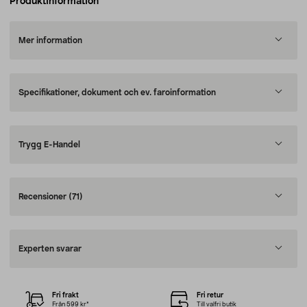
Produktinformation
Mer information
Specifikationer, dokument och ev. faroinformation
Trygg E-Handel
Recensioner
(71)
Experten svarar
Fri frakt
Fri retur
Från 599 kr*
Till valfri butik