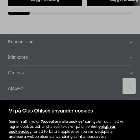
Sidfot
Kundservice
Mitt konto
Om oss
Product
+
Aktuellt
quantity
Våra bolag
Vi på Clas Ohlson använder cookies
Hitta butik
Genom att trycka
”Acceptera alla cookies”
samtycker du till att vi
lagrar cookies och andra spårtekniker på din enhet
enligt vår
cookiepolicy
för att förbättra upplevelsen på vår webbplats,
SE
NO
FI
analysera webbplatsens användning samt anpassa våra