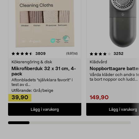
4.0av 5 stjärnor
recensioner
4.5av 5 stjärnor
recensio
3809
3252
(9,97/st)
Köksrengöring & disk
Klädvård
Mikrofiberduk 32 x 31 cm, 4-
Noppborttagare batter
pack
Vårda kläder och andra tex
ta bort noppor och ludd.
Aftonbladets "självklara favorit” i
Noppborttagaren fräs...
test av d...
Utförande:
Grå/beige
39,90
149,90
Lägg i varukorg
Lägg i varukorg