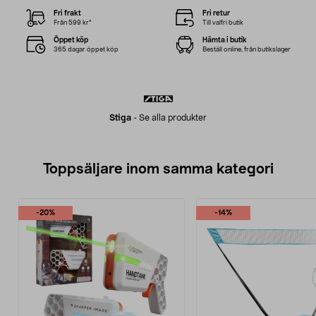
Fri frakt
Fri retur
Från 599 kr*
Till valfri butik
Öppet köp
Hämta i butik
365 dagar öppet köp
Beställ online, från butikslager
Stiga
-
Se alla produkter
Toppsäljare inom samma kategori
-20%
-14%