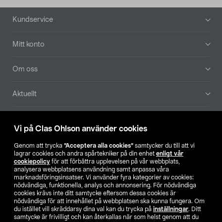
Sidfot
Kundservice
Mitt konto
Om oss
Aktuellt
Våra bolag
Vi på Clas Ohlson använder cookies
Hitta butik
Genom att trycka
”Acceptera alla cookies”
samtycker du till att vi
lagrar cookies och andra spårtekniker på din enhet
enligt vår
cookiepolicy
för att förbättra upplevelsen på vår webbplats,
SE
NO
FI
analysera webbplatsens användning samt anpassa våra
marknadsföringsinsatser. Vi använder fyra kategorier av cookies:
nödvändiga, funktionella, analys och annonsering. För nödvändiga
cookies krävs inte ditt samtycke eftersom dessa cookies är
nödvändiga för att innehållet på webbplatsen ska kunna fungera. Om
du istället vill skräddarsy dina val kan du trycka på
inställningar
. Ditt
samtycke är frivilligt och kan återkallas när som helst genom att du