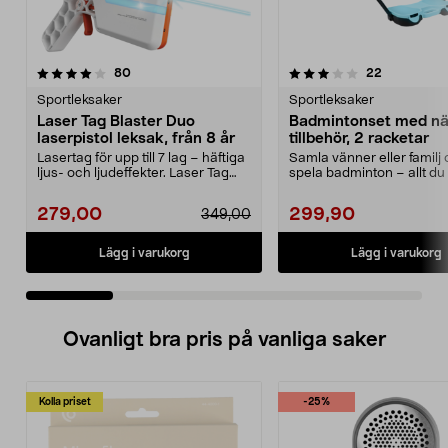
3.5 av 5 stjärnor
recensioner
2.5 av 5 stjärnor
recensione
80
22
Sportleksaker
Sportleksaker
Laser Tag Blaster Duo
Badmintonset med nä
laserpistol leksak, från 8 år
tillbehör, 2 racketar
Lasertag för upp till 7 lag – häftiga
Samla vänner eller familj
ljus- och ljudeffekter. Laser Tag
spela badminton – allt d
Blaster ...
i ett set. Badmi...
279,00
299,90
349,00
Lägg i varukorg
Lägg i varukorg
Ovanligt bra pris på vanliga saker
Kolla priset
-25%