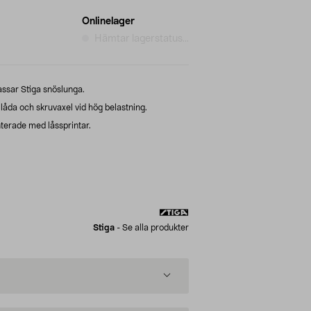
Onlinelager
Hämtar lagerstatus...
assar Stiga snöslunga.
låda och skruvaxel vid hög belastning.
terade med låssprintar.
Stiga
-
Se alla produkter