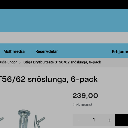
Multimedia
Reservdelar
Erbjuda
Snöslungor
Stiga Brytbultsats ST56/62 snöslunga, 6-pack
ST56/62 snöslunga, 6-pack
239,00
(inkl. moms)
Product
quantity