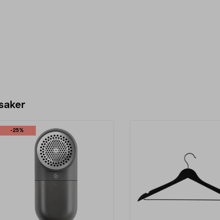
 saker
-25%