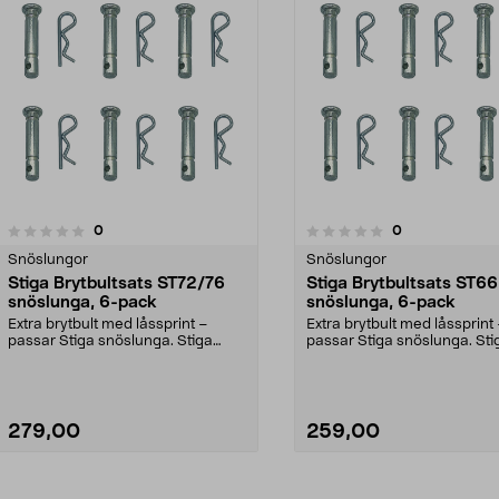
recensioner
recensioner
0
0
0.0 av 5 stjärnor
Snöslungor
Snöslungor
Stiga Brytbultsats ST72/76
Stiga Brytbultsats ST66
snöslunga, 6-pack
snöslunga, 6-pack
Extra brytbult med låssprint –
Extra brytbult med låssprint
passar Stiga snöslunga. Stiga
passar Stiga snöslunga. Sti
brytpinnar – skydda...
brytpinnar – skydda...
279,00
259,00