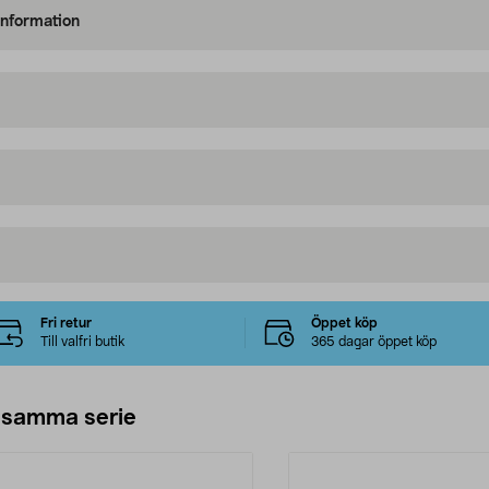
information
Fri retur
Öppet köp
Till valfri butik
365 dagar öppet köp
 samma serie