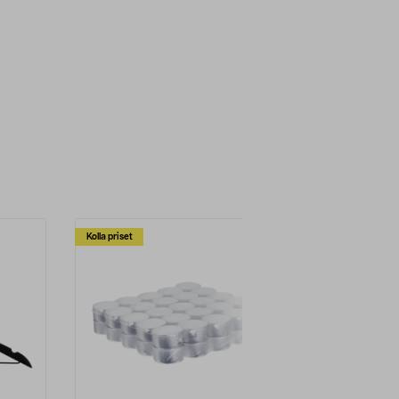
Kolla priset
Multibuy