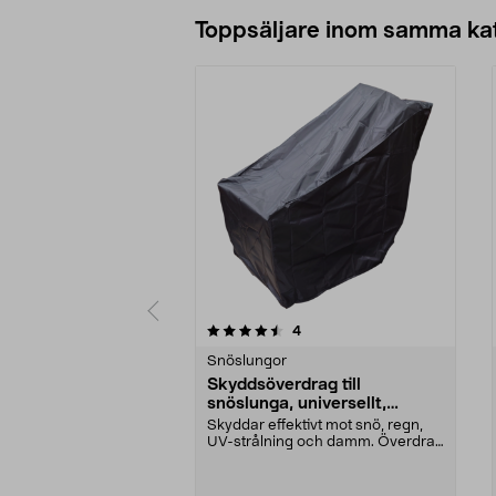
Lägg i varukorg
Toppsäljare inom samma ka
5 av 5 stjärnor
4.0 av 5 stjärnor
recensioner
4
Snöslungor
Skyddsöverdrag till
snöslunga, universellt,
120x81x101 cm
Skyddar effektivt mot snö, regn,
UV-strålning och damm. Överdrag
med universell ...