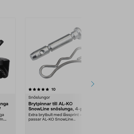
4.5 av 5 stjärnor
recensioner
3.5
10
1
Snöslungor
Snöslungor
unga
Brytpinnar till AL-KO
Brytpinne 6
W
SnowLine snöslunga, 4-pack
snöslunga,
nga
Extra brytbult med låssprint –
Skyddar snös
cm.
passar AL-KO SnowLine
komponenter 
snöslunga. AL-KO brytpinnar...
blockering. Enk