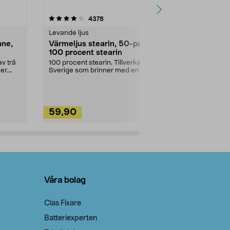
4.5av 5 stjärnor
recensioner
4.5
4378
2
Levande ljus
Rengöringsm
nne,
Värmeljus stearin, 50-pack,
Bikarbonat
100 procent stearin
Ett allsidigt 
städning och 
v trä
100 procent stearin. Tillverkade i
ute. Städa med
er.
Sverige som brinner med en
vacker och sotfri ...
59,90
49,90
Lägg i varukorg
Lägg
Våra bolag
Clas Fixare
Batteriexperten