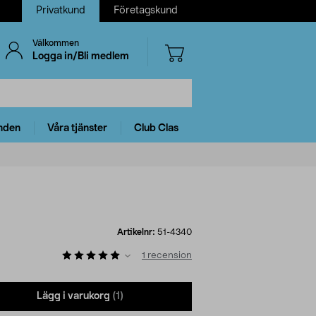
Privatkund
Företagskund
Välkommen
Logga in/Bli medlem
nden
Våra tjänster
Club Clas
Artikelnr:
51-4340
1
recension
Lägg i varukorg
(1)