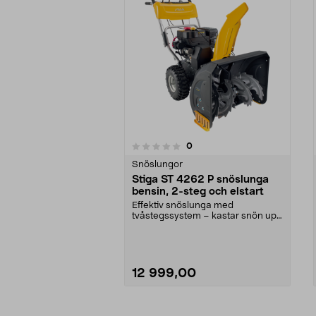
recensioner
0
0 av 5 stjärnor
0.0 av 5 stjärnor
Snöslungor
Stiga ST 4262 P snöslunga
bensin, 2-steg och elstart
Effektiv snöslunga med
tvåstegssystem – kastar snön upp
till 8 meter. Stiga ST 4...
12 999,00