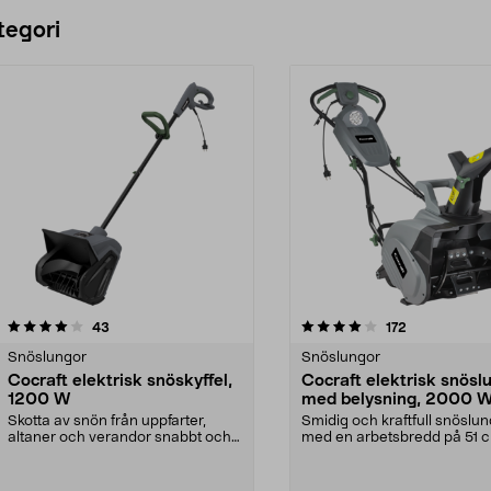
Lägg i varukorg
Lägg i varukorg
tegori
4.0 av 5 stjärnor
recensioner
5.0 av 5 stjärnor
recensioner
43
172
Snöslungor
Snöslungor
Cocraft elektrisk snöskyffel,
Cocraft elektrisk snösl
1200 W
med belysning, 2000 
Skotta av snön från uppfarter,
Smidig och kraftfull snöslu
altaner och verandor snabbt och
med en arbetsbredd på 51 
enkelt. Cocraft 1...
Cocraft snöslunga 20...