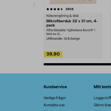
5av 5 stjärnor
4.0av 5 stjärnor
recensioner
3808
Köksrengöring & disk
Mikrofiberduk 32 x 31 cm, 4-
pack
Aftonbladets "självklara favorit” i
test av d...
Utförande:
Grå/beige
39,90
Lägg i varukorg
Sidfot
Kundservice
Mitt kont
Vanliga frågor
Logga in/R
Kontakta oss
Glömt lös