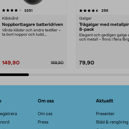
4.5av 5 stjärnor
recensioner
4.0av 5 stjärnor
recensioner
3251
256
Klädvård
Galgar
Noppborttagare batteridriven
Trägalgar med metallpi
8-pack
Vårda kläder och andra textilier –
ta bort noppor och ludd.
Elegant och gedigen galge a
Noppborttagaren fräs...
och metall – finns i flera färg
Galge med sv...
149,90
79,90
199,90
Lägg i varukorg
Lägg i varukorg
o
Om oss
Aktuellt
egistrera
Om oss
Presenter
enord
Press
Städ & rengöring