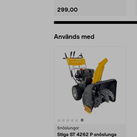
299,00
Används med
recensioner
0
0 av 5 stjärnor
Snöslungor
Stiga ST 4262 P snöslunga