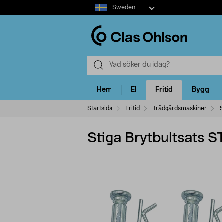
Select
Sweden
market
Hem
El
Fritid
Bygg
Startsida
Fritid
Trädgårdsmaskiner
Stiga Brytbultsats 