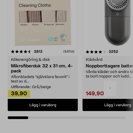
4.0av 5 stjärnor
recensioner
4.5av 5 stjärnor
recensio
3813
3252
(9,97/st)
Köksrengöring & disk
Klädvård
Mikrofiberduk 32 x 31 cm, 4-
Noppborttagare batter
pack
Vårda kläder och andra tex
ta bort noppor och ludd.
Aftonbladets "självklara favorit” i
Noppborttagaren fräs...
test av d...
Utförande:
Grå/beige
-
39,90
149,90
Lägg i varukorg
Lägg i varukorg