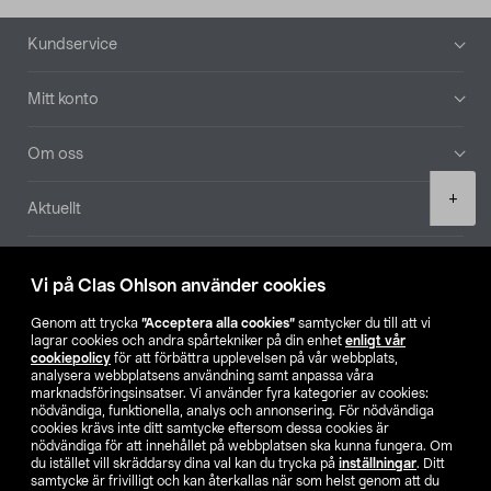
Sidfot
Kundservice
Mitt konto
Om oss
Product
+
Aktuellt
quantity
Våra bolag
Vi på Clas Ohlson använder cookies
Hitta butik
Genom att trycka
”Acceptera alla cookies”
samtycker du till att vi
lagrar cookies och andra spårtekniker på din enhet
enligt vår
cookiepolicy
för att förbättra upplevelsen på vår webbplats,
SE
NO
FI
analysera webbplatsens användning samt anpassa våra
marknadsföringsinsatser. Vi använder fyra kategorier av cookies:
nödvändiga, funktionella, analys och annonsering. För nödvändiga
cookies krävs inte ditt samtycke eftersom dessa cookies är
nödvändiga för att innehållet på webbplatsen ska kunna fungera. Om
du istället vill skräddarsy dina val kan du trycka på
inställningar
. Ditt
samtycke är frivilligt och kan återkallas när som helst genom att du