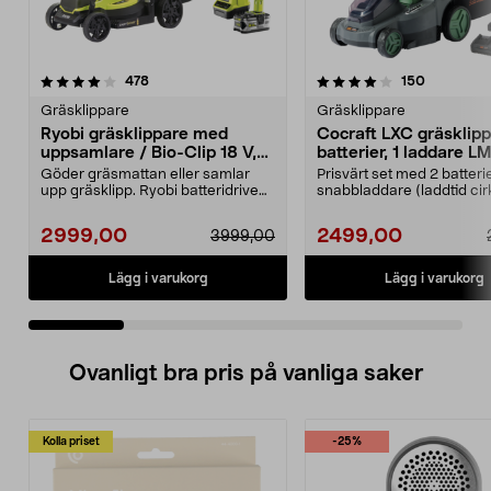
4.0 av 5 stjärnor
recensioner
4.5 av 5 stjärnor
recension
478
150
Gräsklippare
Gräsklippare
Ryobi gräsklippare med
Cocraft LXC gräsklipp
uppsamlare / Bio-Clip 18 V,
batterier, 1 laddare 
RLM18X33B50
Göder gräsmattan eller samlar
Prisvärt set med 2 batteri
upp gräsklipp. Ryobi batteridriven
snabbladdare (laddtid cir
gräsklippare fö...
minuter). Cocr...
2999,00
2499,00
3999,00
Lägg i varukorg
Lägg i varukorg
Ovanligt bra pris på vanliga saker
Kolla priset
-25%