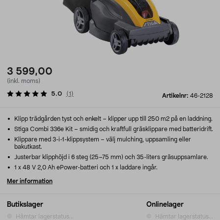
3 599,00
(inkl. moms)
5.0
(
1
)
Artikelnr:
46-2128
Klipp trädgården tyst och enkelt – klipper upp till 250 m2 på en laddning.
Stiga Combi 336e Kit – smidig och kraftfull gräsklippare med batteridrift.
Klippare med 3-i-1-klippsystem – välj mulching, uppsamling eller
bakutkast.
Justerbar klipphöjd i 6 steg (25–75 mm) och 35-liters gräsuppsamlare.
1 x 48 V 2,0 Ah ePower-batteri och 1 x laddare ingår.
Mer information
Butikslager
Onlinelager
Hämtar lagerstatus...
Hämtar lagerstatus...