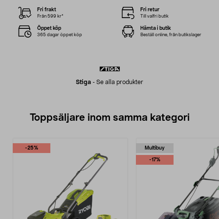
Fri frakt
Fri retur
Från 599 kr*
Till valfri butik
Öppet köp
Hämta i butik
365 dagar öppet köp
Beställ online, från butikslager
Stiga
-
Se alla produkter
Toppsäljare inom samma kategori
-25%
Multibuy
-17%