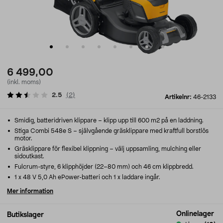
6 499,00
(inkl. moms)
2.5
(
2
)
Artikelnr:
46-2133
Smidig, batteridriven klippare – klipp upp till 600 m2 på en laddning.
Stiga Combi 548e S – självgående gräsklippare med kraftfull borstlös
motor.
Gräsklippare för flexibel klippning – välj uppsamling, mulching eller
sidoutkast.
Fulcrum-styre, 6 klipphöjder (22–80 mm) och 46 cm klippbredd.
1 x 48 V 5,0 Ah ePower-batteri och 1 x laddare ingår.
Mer information
Onlinelager
Butikslager