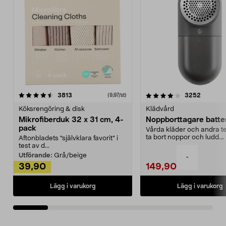
4.0av 5 stjärnor
recensioner
4.5av 5 stjärnor
recensio
3813
3252
(9,97/st)
Köksrengöring & disk
Klädvård
Mikrofiberduk 32 x 31 cm, 4-
Noppborttagare batter
pack
Vårda kläder och andra tex
ta bort noppor och ludd.
Aftonbladets "självklara favorit” i
Noppborttagaren fräs...
test av d...
Utförande:
Grå/beige
-
39,90
149,90
Lägg i varukorg
Lägg i varukorg