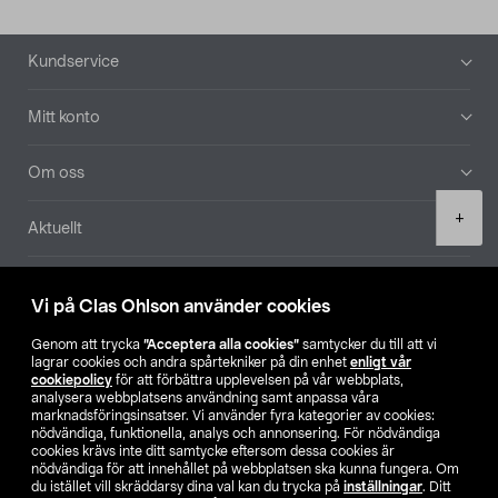
Sidfot
Kundservice
Mitt konto
Om oss
Product
+
Aktuellt
quantity
Våra bolag
Vi på Clas Ohlson använder cookies
Hitta butik
Genom att trycka
”Acceptera alla cookies”
samtycker du till att vi
lagrar cookies och andra spårtekniker på din enhet
enligt vår
cookiepolicy
för att förbättra upplevelsen på vår webbplats,
SE
NO
FI
analysera webbplatsens användning samt anpassa våra
marknadsföringsinsatser. Vi använder fyra kategorier av cookies:
nödvändiga, funktionella, analys och annonsering. För nödvändiga
cookies krävs inte ditt samtycke eftersom dessa cookies är
nödvändiga för att innehållet på webbplatsen ska kunna fungera. Om
du istället vill skräddarsy dina val kan du trycka på
inställningar
. Ditt