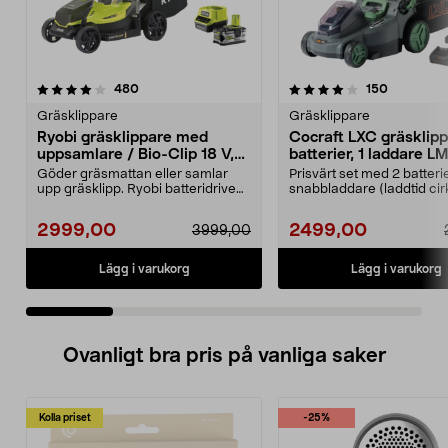
4.0 av 5 stjärnor
recensioner
4.5 av 5 stjärnor
recension
480
150
Gräsklippare
Gräsklippare
Ryobi gräsklippare med
Cocraft LXC gräsklipp
uppsamlare / Bio-Clip 18 V,
batterier, 1 laddare 
RLM18X33B50
Göder gräsmattan eller samlar
Prisvärt set med 2 batteri
upp gräsklipp. Ryobi batteridriven
snabbladdare (laddtid cir
gräsklippare fö...
minuter). Cocr...
2999,00
2499,00
3999,00
Lägg i varukorg
Lägg i varukorg
Ovanligt bra pris på vanliga saker
Kolla priset
-25%