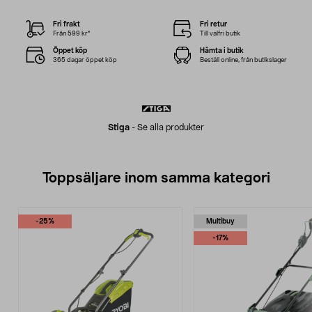
Fri frakt
Fri retur
Från 599 kr*
Till valfri butik
Öppet köp
Hämta i butik
365 dagar öppet köp
Beställ online, från butikslager
Stiga
-
Se alla produkter
Toppsäljare inom samma kategori
-25%
Multibuy
-17%